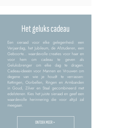
Het geluks cadeau
Een sieraad voor elke gelegenheid: een
Verjaardag, het Jubileum, de Afstuderen, een
Geboorte... waardevolle creaties voor haar en
voor hem om cadeau te geven als
Geluksbrenger om elke dag te dragen.
Cadeau-ideeën voor Mannen en Vrouwen om
degene van wie je houdt te verrassen:
Kettingen, Oorbellen, Ringen en Armbanden
in Goud, Zilver en Staal gecombineerd met
edelstenen. Kies het juiste sieraad en geef een
waardevolle herinnering die voor altijd zal
meegaan.
ONTDEK MEER >