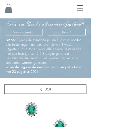
Er is een Ster die alleen voor Jou straalt
Vormsel en eerste communie
Geboorte
Let op:
Tijdens de maanden juli en augustus worden
alle bestellingen met een levertijd van 4 weken
uitgesteld tot oktober. Voor alle andere bestellingen
met een levertijd van 2 à 3 dagen geldt dat
bestellingen die vanaf 23 juli worden geplaatst, in
september worden geleverd.
Zomersluiting van de kantoren: van 3 augustus tot en
met 23 augustus 2026.
TERUG