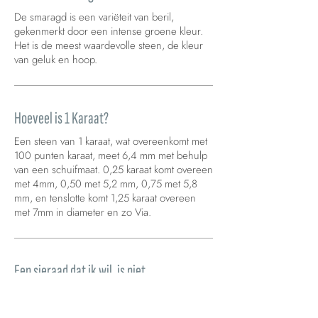
De smaragd is een variëteit van beril,
gekenmerkt door een intense groene kleur.
Het is de meest waardevolle steen, de kleur
van geluk en hoop.
Hoeveel is 1 Karaat?
Een steen van 1 karaat, wat overeenkomt met
100 punten karaat, meet 6,4 mm met behulp
van een schuifmaat. 0,25 karaat komt overeen
met 4mm, 0,50 met 5,2 mm, 0,75 met 5,8
mm, en tenslotte komt 1,25 karaat overeen
met 7mm in diameter en zo Via.
Een sieraad dat ik wil, is niet
beschikbaar op uw site. Wat kan ik
doen?