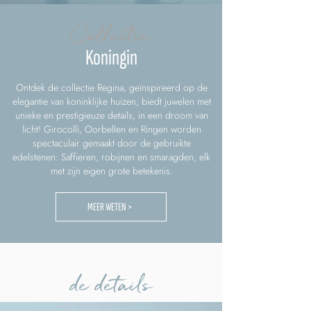
Collectie
Koningin
Ontdek de collectie Regina, geïnspireerd op de
elegantie van koninklijke huizen, biedt juwelen met
unieke en prestigieuze details, in een droom van
licht! Girocolli, Oorbellen en Ringen worden
spectaculair gemaakt door de gebruikte
edelstenen: Saffieren, robijnen en smaragden, elk
met zijn eigen grote betekenis.
MEER WETEN >
de details