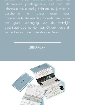
internationale juwelengarantie. Het biedt alle
informatie die u nodig hebt om uw juwelen te
beschermen en omvat onze meest
onderscheidende waarden. Comete geeft u ook
een gratis verlenging van de wettelijke
garantieperiode met één jaar. Ontdek hoe u dit
kunt activeren in de onderstaande Details.
.
ONTDEK MEER >