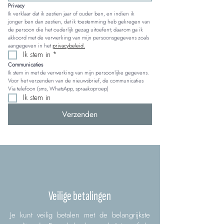
Privacy
Ik verklaar dat ik zestien jaar of ouder ben, en indien ik 
jonger ben dan zestien, dat ik toestemming heb gekregen van 
de persoon die het ouderlijk gezag uitoefent; daarom ga ik 
akkoord met de verwerking van mijn persoonsgegevens zoals 
aangegeven in het 
privacybeleid.
Ik stem in
*
Communicaties
Ik stem in met de verwerking van mijn persoonlijke gegevens. 
Voor het verzenden van de nieuwsbrief, de communicaties 
Via telefoon (sms, WhatsApp, spraakoproep)
Ik stem in
Verzenden
Veilige betalingen
Je kunt veilig betalen met de belangrijkste