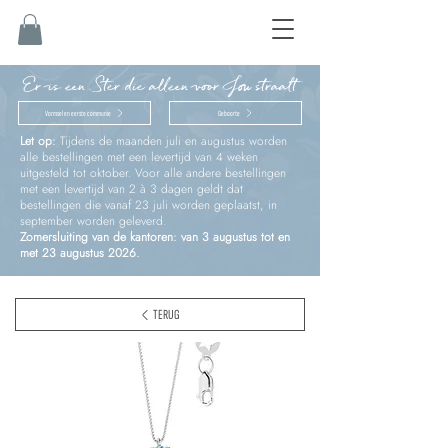
Er is een Ster die alleen voor Jou straalt
Vormsel en eerste communie
Geboorte
Let op:
Tijdens de maanden juli en augustus worden
alle bestellingen met een levertijd van 4 weken
uitgesteld tot oktober. Voor alle andere bestellingen
met een levertijd van 2 à 3 dagen geldt dat
bestellingen die vanaf 23 juli worden geplaatst, in
september worden geleverd.
Zomersluiting van de kantoren: van 3 augustus tot en
met 23 augustus 2026.
TERUG