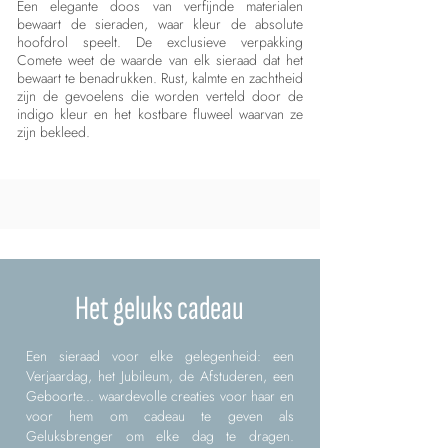
Een elegante doos van verfijnde materialen
bewaart de sieraden, waar kleur de absolute
hoofdrol speelt. De exclusieve verpakking
Comete weet de waarde van elk sieraad dat het
bewaart te benadrukken. Rust, kalmte en zachtheid
zijn de gevoelens die worden verteld door de
indigo kleur en het kostbare fluweel waarvan ze
zijn bekleed.
Het geluks cadeau
Een sieraad voor elke gelegenheid: een
Verjaardag, het Jubileum, de Afstuderen, een
Geboorte... waardevolle creaties voor haar en
voor hem om cadeau te geven als
Geluksbrenger om elke dag te dragen.