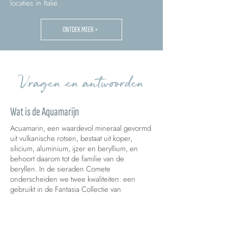
locaties in Italië.
ONTDEK MEER >
Vragen en antwoorden
Wat is de Aquamarijn
Acuamarin, een waardevol mineraal gevormd
uit vulkanische rotsen, bestaat uit koper,
silicium, aluminium, ijzer en beryllium, en
behoort daarom tot de familie van de
beryllen. In de sieraden Comete
onderscheiden we twee kwaliteiten: een
gebruikt in de Fantasia Collectie van
Acquamarina en de Prestige kwaliteit in de
Azzurra Collectie.
Deze edelsteen wordt gegeven als symbool