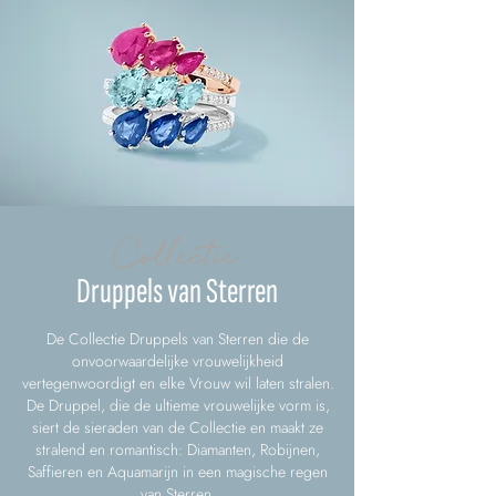
Collectie
Druppels van Sterren
De Collectie Druppels van Sterren die de
onvoorwaardelijke vrouwelijkheid
vertegenwoordigt en elke Vrouw wil laten stralen.
De Druppel, die de ultieme vrouwelijke vorm is,
siert de sieraden van de Collectie en maakt ze
stralend en romantisch: Diamanten, Robijnen,
Saffieren en Aquamarijn in een magische regen
van Sterren.