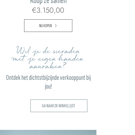
Koop ze samen
€3.150,00
NU KOPEN
Wil je de sieraden
met je eigen handen
aanraken?
Ontdek het dichtstbijzijnde verkooppunt bij
jou!
GA NAAR DE WINKELLIJST