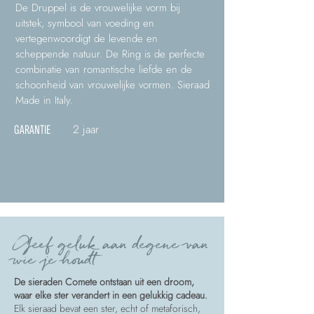
De Druppel is de vrouwelijke vorm bij
uitstek, symbool van voeding en
vertegenwoordigt de levende en
scheppende natuur. De Ring is de perfecte
combinatie van romantische liefde en de
schoonheid van vrouwelijke vormen. Sieraad
Made in Italy.
2 jaar
GARANTIE
Geef geluk aan degene van
wie je houdt
De sieraden Comete ontstaan uit een droom,
waar elke ster verandert in een gelukkig cadeau.
Elk sieraad bevat een ster, echt of metaforisch,