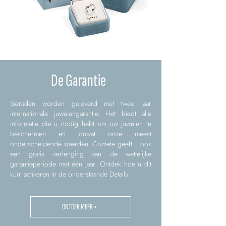
De Garantie
Sieraden worden geleverd met twee jaar
internationale juwelengarantie. Het biedt alle
informatie die u nodig hebt om uw juwelen te
beschermen en omvat onze meest
onderscheidende waarden. Comete geeft u ook
een gratis verlenging van de wettelijke
garantieperiode met één jaar. Ontdek hoe u dit
kunt activeren in de onderstaande Details.
.
ONTDEK MEER >