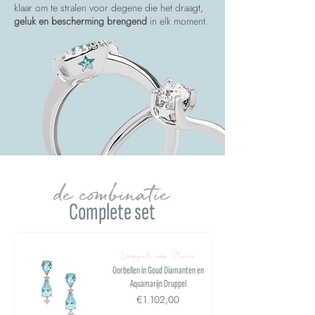
klaar om te stralen voor degene die het draagt,
geluk en bescherming brengend
in elk moment.
de combinatie
Complete set
Druppels van Sterren
Oorbellen in Goud Diamanten en
Aquamarijn Druppel
€1.102,00