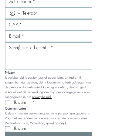
Privacy
Ik verklaar dat ik zestien jaar of ouder ben, en indien ik 
jonger ben dan zestien, dat ik toestemming heb gekregen van 
de persoon die het ouderlijk gezag uitoefent; daarom ga ik 
akkoord met de verwerking van mijn persoonsgegevens zoals 
aangegeven in het 
privacybeleid.
Ik stem in
*
Communicaties
Ik stem in met de verwerking van mijn persoonlijke gegevens. 
Voor het verzenden van de nieuwsbrief, de communicaties 
Via telefoon (sms, WhatsApp, spraakoproep)
Ik stem in