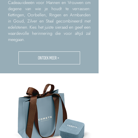
Cadeau-ideeën voor Mannen en Vrouwen om
degene van wie je houdt te verrassen:
Kettingen, Oorbellen, Ringen en Armbanden
in Goud, Zilver en Staal gecombineerd met
edelstenen. Kies het juiste sieraad en geef een
waardevolle herinnering die voor altijd zal
meegaan.
ONTDEK MEER >