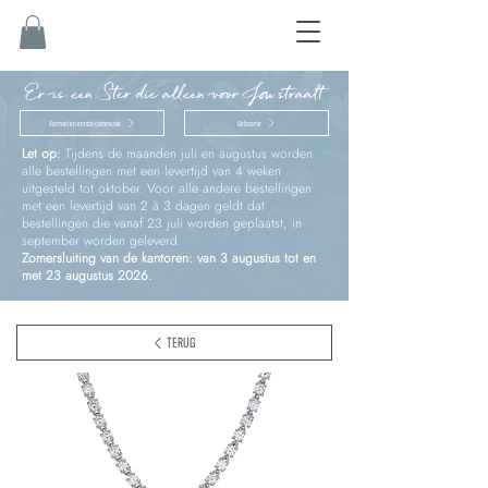
Er is een Ster die alleen voor Jou straalt
Vormsel en eerste communie
Geboorte
Let op:
Tijdens de maanden juli en augustus worden
alle bestellingen met een levertijd van 4 weken
uitgesteld tot oktober. Voor alle andere bestellingen
met een levertijd van 2 à 3 dagen geldt dat
bestellingen die vanaf 23 juli worden geplaatst, in
september worden geleverd.
Zomersluiting van de kantoren: van 3 augustus tot en
met 23 augustus 2026.
TERUG