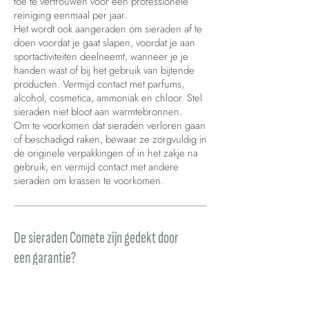
toe te vertrouwen voor een professionele
reiniging eenmaal per jaar.
Het wordt ook aangeraden om sieraden af te
doen voordat je gaat slapen, voordat je aan
sportactiviteiten deelneemt, wanneer je je
handen wast of bij het gebruik van bijtende
producten. Vermijd contact met parfums,
alcohol, cosmetica, ammoniak en chloor. Stel
sieraden niet bloot aan warmtebronnen.
Om te voorkomen dat sieraden verloren gaan
of beschadigd raken, bewaar ze zorgvuldig in
de originele verpakkingen of in het zakje na
gebruik, en vermijd contact met andere
sieraden om krassen te voorkomen.
De sieraden Comete zijn gedekt door
een garantie?
Alle producten die op de Site worden
verkocht, vallen onder de wettelijke garantie
van conformiteit zoals voorzien in de artikelen