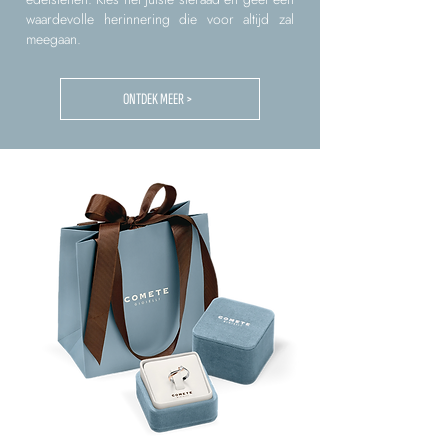
waardevolle herinnering die voor altijd zal
meegaan.
ONTDEK MEER >