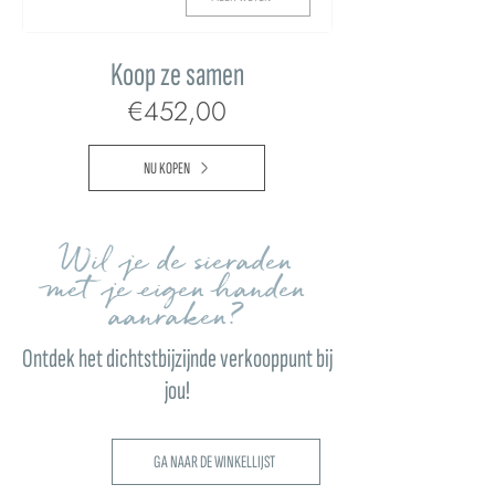
Koop ze samen
€452,00
NU KOPEN
Wil je de sieraden
met je eigen handen
aanraken?
Ontdek het dichtstbijzijnde verkooppunt bij
jou!
GA NAAR DE WINKELLIJST