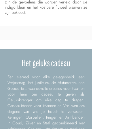
zijn de gevoelens die worden verteld door de
indigo kleur en het kostbare fluweel waarvan ze
zijn bekleed.
Het geluks cadeau
Een sieraad voor elke gelegenheid: een
Verjaardag, het Jubileum, de Afstuderen, een
Geboorte... waardevolle creaties voor haar en
voor hem om cadeau te geven als
Geluksbrenger om elke dag te dragen.
Cadeau-ideeën voor Mannen en Vrouwen om
degene van wie je houdt te verrassen:
Kettingen, Oorbellen, Ringen en Armbanden
in Goud, Zilver en Staal gecombineerd met
edelstenen. Kies het juiste sieraad en geef een