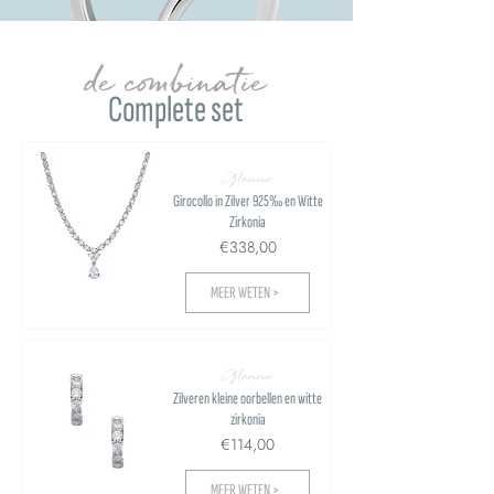
de combinatie
Complete set
Glamour
Girocollo in Zilver 925‰ en Witte
Zirkonia
€338,00
MEER WETEN >
Glamour
Zilveren kleine oorbellen en witte
zirkonia
€114,00
MEER WETEN >