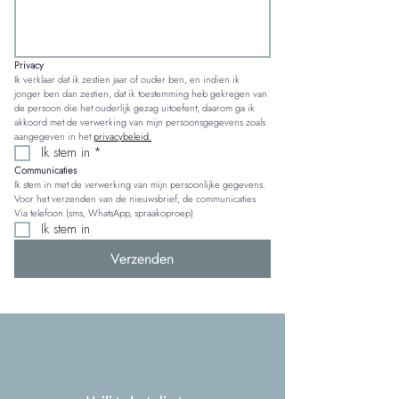
Privacy
Ik verklaar dat ik zestien jaar of ouder ben, en indien ik 
jonger ben dan zestien, dat ik toestemming heb gekregen van 
de persoon die het ouderlijk gezag uitoefent; daarom ga ik 
akkoord met de verwerking van mijn persoonsgegevens zoals 
aangegeven in het 
privacybeleid.
Ik stem in
*
Communicaties
Ik stem in met de verwerking van mijn persoonlijke gegevens. 
Voor het verzenden van de nieuwsbrief, de communicaties 
Via telefoon (sms, WhatsApp, spraakoproep)
Ik stem in
Verzenden