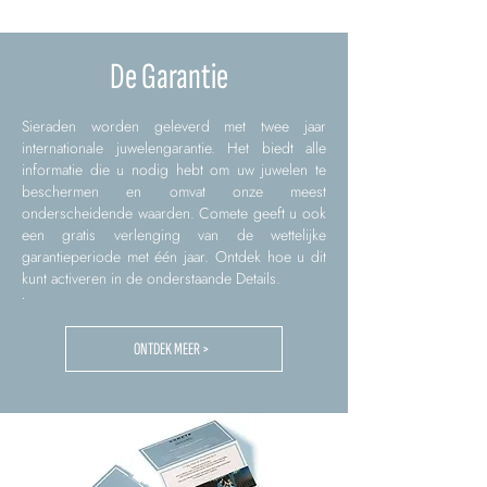
De Garantie
Sieraden worden geleverd met twee jaar
internationale juwelengarantie. Het biedt alle
informatie die u nodig hebt om uw juwelen te
beschermen en omvat onze meest
onderscheidende waarden. Comete geeft u ook
een gratis verlenging van de wettelijke
garantieperiode met één jaar. Ontdek hoe u dit
kunt activeren in de onderstaande Details.
.
ONTDEK MEER >