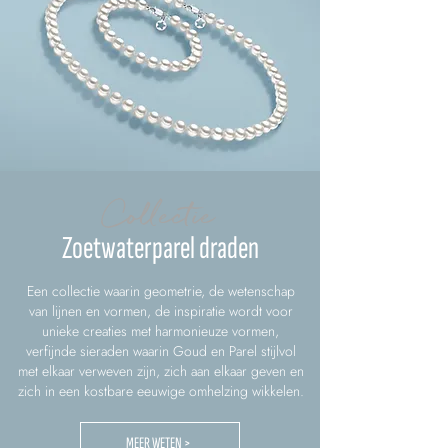
Collectie
Zoetwaterparel draden
Een collectie waarin geometrie, de wetenschap
van lijnen en vormen, de inspiratie wordt voor
unieke creaties met harmonieuze vormen,
verfijnde sieraden waarin Goud en Parel stijlvol
met elkaar verweven zijn, zich aan elkaar geven en
zich in een kostbare eeuwige omhelzing wikkelen.
MEER WETEN >