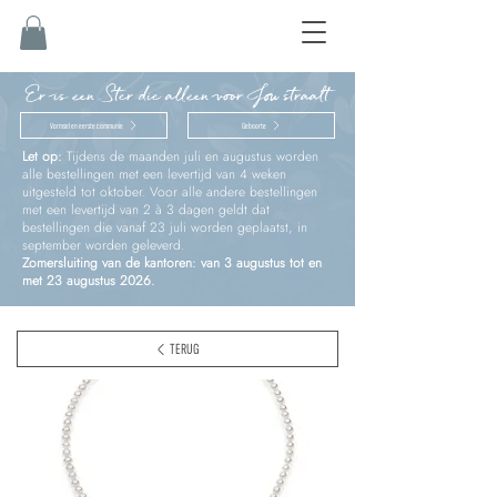
Er is een Ster die alleen voor Jou straalt
Vormsel en eerste communie
Geboorte
Let op:
Tijdens de maanden juli en augustus worden
alle bestellingen met een levertijd van 4 weken
uitgesteld tot oktober. Voor alle andere bestellingen
met een levertijd van 2 à 3 dagen geldt dat
bestellingen die vanaf 23 juli worden geplaatst, in
september worden geleverd.
Zomersluiting van de kantoren: van 3 augustus tot en
met 23 augustus 2026.
TERUG