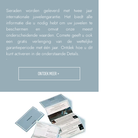
Sieraden worden geleverd met twee jaar
internationale juwelengarantie. Het biedt alle
informatie die u nodig hebt om uw juwelen te
beschermen en omvat onze meest
onderscheidende waarden. Comete geeft u ook
een gratis verlenging van de wettelijke
garantieperiode met één jaar. Ontdek hoe u dit
kunt activeren in de onderstaande Details.
.
ONTDEK MEER >