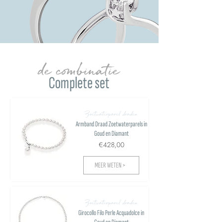
de combinatie
Complete set
Zoetwaterparel draden
Armband Draad Zoetwaterparels in
Goud en Diamant
€428,00
MEER WETEN >
Zoetwaterparel draden
Girocollo Filo Perle Acquadolce in