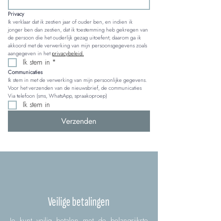
Privacy
Ik verklaar dat ik zestien jaar of ouder ben, en indien ik 
jonger ben dan zestien, dat ik toestemming heb gekregen van 
de persoon die het ouderlijk gezag uitoefent; daarom ga ik 
akkoord met de verwerking van mijn persoonsgegevens zoals 
aangegeven in het 
privacybeleid.
Ik stem in
*
Communicaties
Ik stem in met de verwerking van mijn persoonlijke gegevens. 
Voor het verzenden van de nieuwsbrief, de communicaties 
Via telefoon (sms, WhatsApp, spraakoproep)
Ik stem in
Verzenden
Veilige betalingen
Je kunt veilig betalen met de belangrijkste