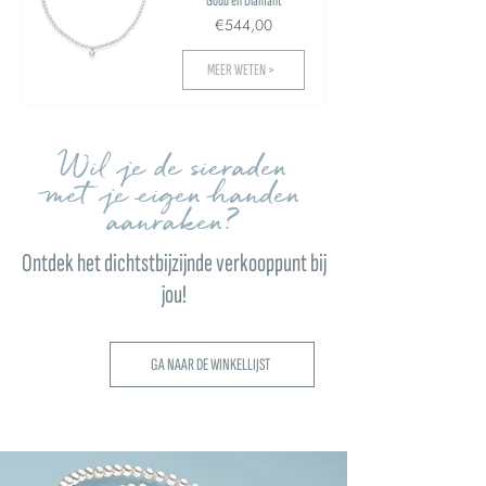
Goud en Diamant
€544,00
MEER WETEN >
Wil je de sieraden
met je eigen handen
aanraken?
Ontdek het dichtstbijzijnde verkooppunt bij
jou!
GA NAAR DE WINKELLIJST