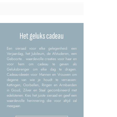
Het geluks cadeau
Een sieraad voor elke gelegenheid: een
Verjaardag, het Jubileum, de Afstuderen, een
Geboorte... waardevolle creaties voor haar en
voor hem om cadeau te geven als
Geluksbrenger om elke dag te dragen.
Cadeau-ideeën voor Mannen en Vrouwen om
degene van wie je houdt te verrassen:
Kettingen, Oorbellen, Ringen en Armbanden
in Goud, Zilver en Staal gecombineerd met
edelstenen. Kies het juiste sieraad en geef een
waardevolle herinnering die voor altijd zal
meegaan.