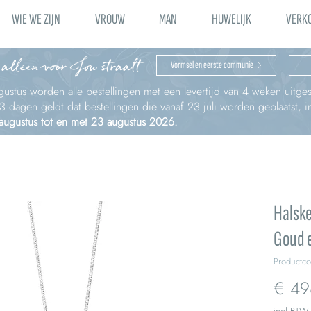
WIE WE ZIJN
VROUW
MAN
HUWELIJK
VERK
 alleen voor Jou straalt
Vormsel en eerste communie
ustus worden alle bestellingen met een levertijd van 4 weken uitges
à 3 dagen geldt dat bestellingen die vanaf 23 juli worden geplaatst,
 augustus tot en met 23 augustus 2026.
Halske
Goud 
Productc
€ 49
incl.BTW