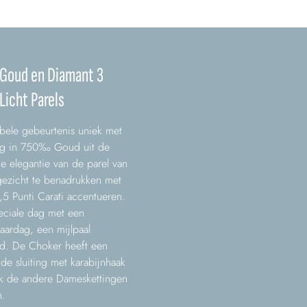
n Goud en Diamant 3
Licht Parels
ele gebeurtenis uniek met
ng in 750‰ Goud uit de
de elegantie van de parel van
ezicht te benadrukken met
5 Punti Carati accentueren.
peciale dag met een
aardag, een mijlpaal
ijd. De Choker heeft een
de sluiting met karabijnhaak
ek de andere Dameskettingen
n.