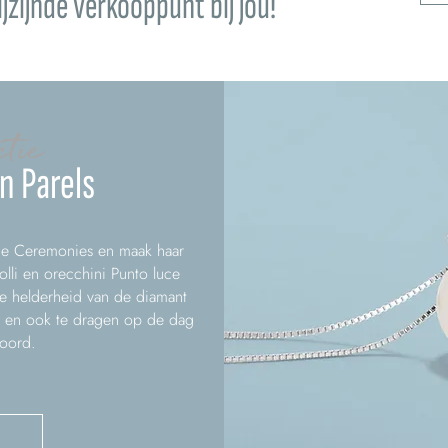
jzijnde verkooppunt bij jou!
ctie
n Parels
 je Ceremonies en maak haar
olli en orecchini Punto luce
e helderheid van de diamant
it en ook te dragen op de dag
woord.