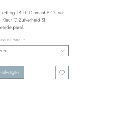
ketting 18 kt. Diamant P.Ct. van
4 Kleur G Zuiverheid SI.
eerde parel.
van de parel
*
eren
nkelwagen