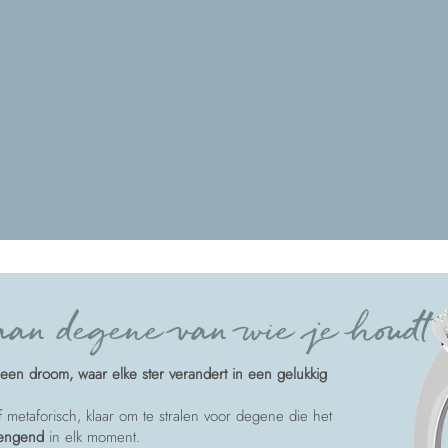
an degene van wie je houdt
een droom, waar elke ster verandert in een gelukkig
of metaforisch, klaar om te stralen voor degene die het
rengend
in elk moment.