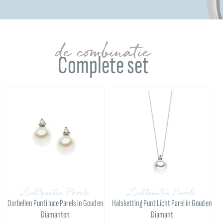
de combinatie
Complete set
Lichtpunten Parels
Lichtpunten Parels
Oorbellen Punti luce Parels in Goud en
Halsketting Punt Licht Parel in Goud en
Diamanten
Diamant