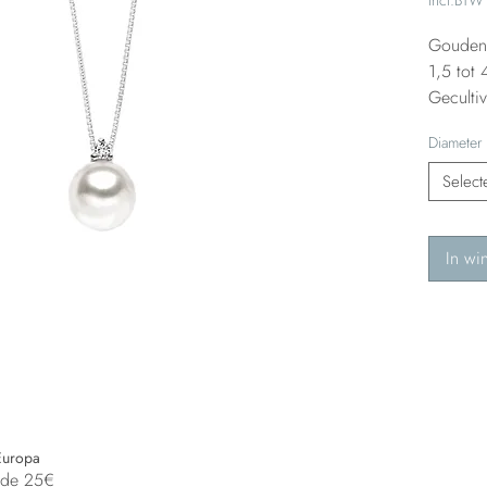
Gouden 
1,5 tot 
Gecultiv
Diameter 
Select
In wi
Europa
n de 25€