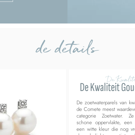
de details
De Kwalite
De Kwaliteit Go
De zoetwaterparels van kwa
de Comete meest waardevol
categorie Zoetwater. 
schone oppervlakte, een 
een witte kleur die nog vr