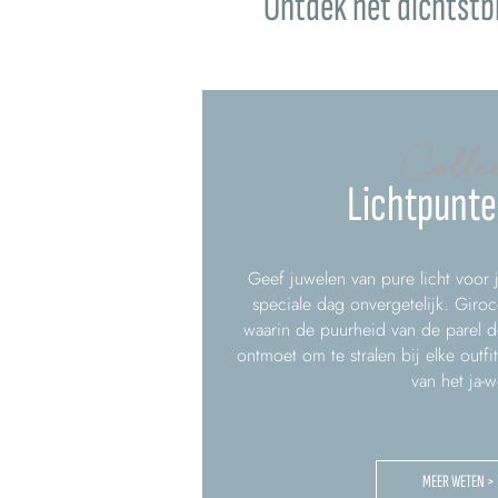
Ontdek het dichtstbi
Colle
Lichtpunte
Geef juwelen van pure licht voor
speciale dag onvergetelijk. Giroc
waarin de puurheid van de parel d
ontmoet om te stralen bij elke outf
van het ja-
MEER WETEN >