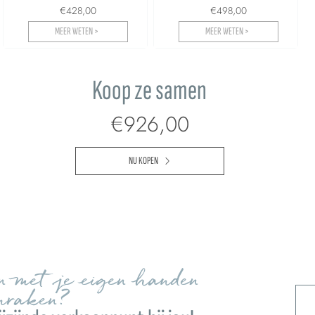
€428,00
€498,00
MEER WETEN >
MEER WETEN >
Koop ze samen
€926,00
NU KOPEN
en met je eigen handen
nraken?