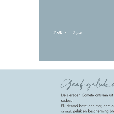
GARANTIE
2 jaar
Geef geluk a
De sieraden Comete ontstaan uit 
cadeau.
Elk sieraad bevat een ster, echt 
draagt,
geluk en bescherming b