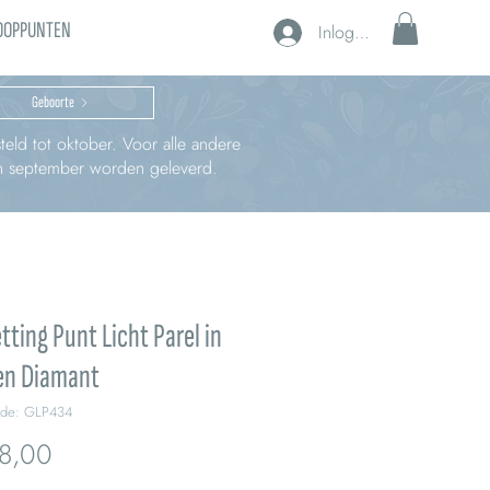
OOPPUNTEN
Inloggen
Geboorte
teld tot oktober. Voor alle andere
 in september worden geleverd.
tting Punt Licht Parel in
en Diamant
ode: GLP434
Prijs
8,00