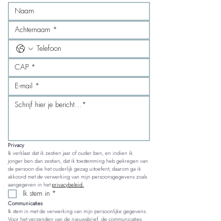
Privacy
Ik verklaar dat ik zestien jaar of ouder ben, en indien ik 
jonger ben dan zestien, dat ik toestemming heb gekregen van 
de persoon die het ouderlijk gezag uitoefent; daarom ga ik 
akkoord met de verwerking van mijn persoonsgegevens zoals 
aangegeven in het 
privacybeleid.
Ik stem in
*
Communicaties
Ik stem in met de verwerking van mijn persoonlijke gegevens. 
Voor het verzenden van de nieuwsbrief, de communicaties 