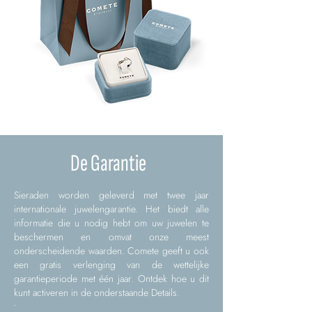
De Garantie
Sieraden worden geleverd met twee jaar
internationale juwelengarantie. Het biedt alle
informatie die u nodig hebt om uw juwelen te
beschermen en omvat onze meest
onderscheidende waarden. Comete geeft u ook
een gratis verlenging van de wettelijke
garantieperiode met één jaar. Ontdek hoe u dit
kunt activeren in de onderstaande Details.
.