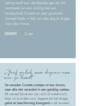
ketting heeft een standaardlengte van 42
centimeter en een sluiting met een
karabijnhaak Comete en een geluksster.
Sieraad Made in Italy om elke dag te dragen
voor elke Vrouw.
2 jaar
GARANTIE
Geef geluk aan degene van
wie je houdt
De sieraden Comete ontstaan uit een droom,
waar elke ster verandert in een gelukkig cadeau.
Elk sieraad bevat een ster, echt of metaforisch,
klaar om te stralen voor degene die het draagt,
geluk en bescherming brengend
in elk moment.