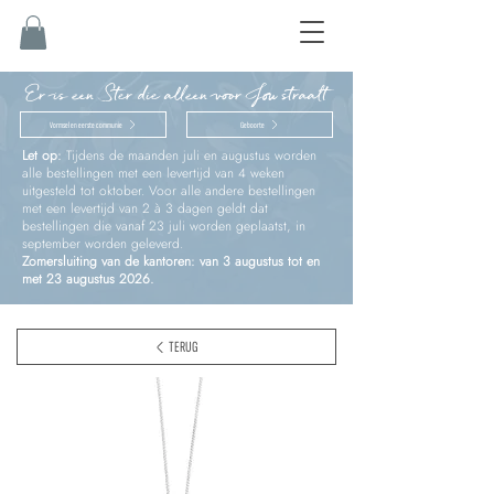
Er is een Ster die alleen voor Jou straalt
Vormsel en eerste communie
Geboorte
Let op:
Tijdens de maanden juli en augustus worden
alle bestellingen met een levertijd van 4 weken
uitgesteld tot oktober. Voor alle andere bestellingen
met een levertijd van 2 à 3 dagen geldt dat
bestellingen die vanaf 23 juli worden geplaatst, in
september worden geleverd.
Zomersluiting van de kantoren: van 3 augustus tot en
met 23 augustus 2026.
TERUG