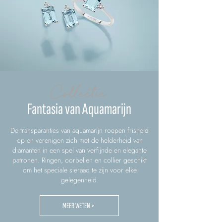
Collectie
Fantasia van Aquamarijn
De transparanties van aquamarijn roepen frisheid
op en verenigen zich met de helderheid van
diamanten in een spel van verfijnde en elegante
patronen. Ringen, oorbellen en collier geschikt
om het speciale sieraad te zijn voor elke
gelegenheid.
MEER WETEN >