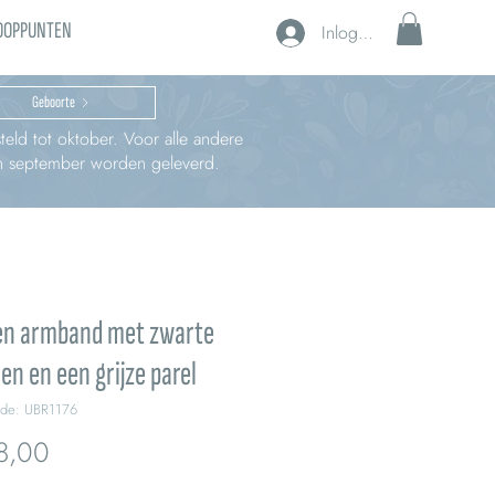
OOPPUNTEN
Inloggen
Geboorte
teld tot oktober. Voor alle andere
 in september worden geleverd.
ren armband met zwarte
len en een grijze parel
ode: UBR1176
Prijs
8,00