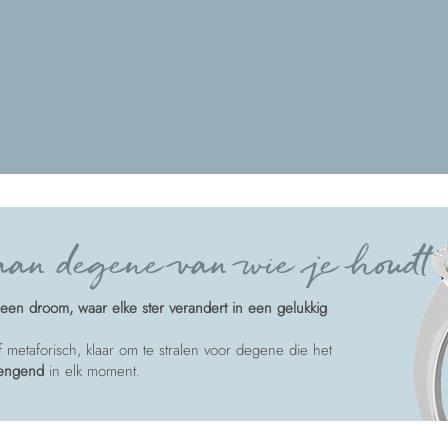
an degene van wie je houdt
een droom, waar elke ster verandert in een gelukkig
of metaforisch, klaar om te stralen voor degene die het
rengend
in elk moment.