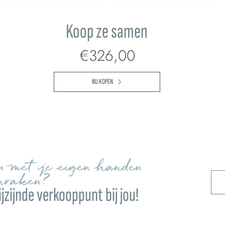
Koop ze samen
€326,00
NU KOPEN
en met je eigen handen
nraken?
jzijnde verkooppunt bij jou!