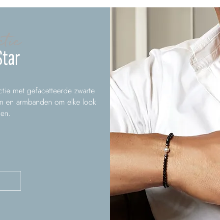
ctie
Star
ctie met gefacetteerde zwarte
gen en armbanden om elke look
ien.