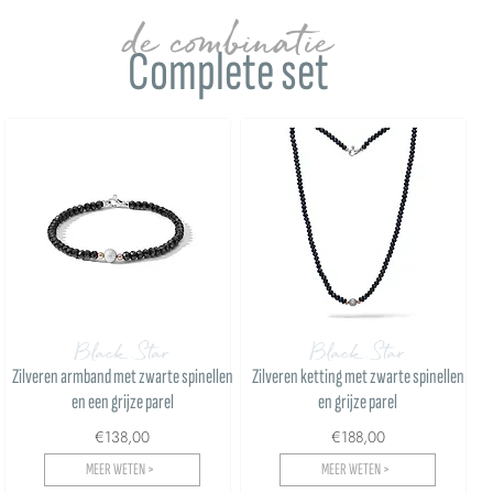
de combinatie
Complete set
Black Star
Black Star
Zilveren armband met zwarte spinellen
Zilveren ketting met zwarte spinellen
en een grijze parel
en grijze parel
€138,00
€188,00
MEER WETEN >
MEER WETEN >