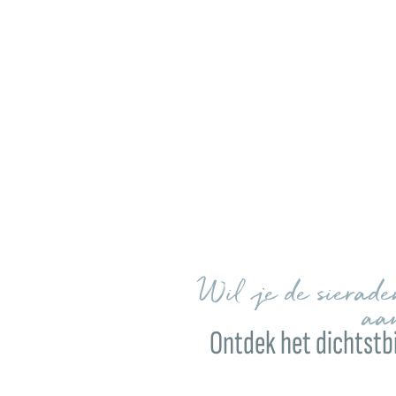
Wil je de sierad
aa
Ontdek het dichtstbi