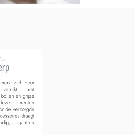
ie
erp
nmerkt zich door
verrijkt met
 bollen en grijze
 deze elementen
oor de verzorgde
cessoires draagt
oudig, elegant en
.