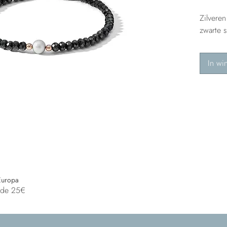
Zilvere
zwarte s
In wi
Europa
n de 25€