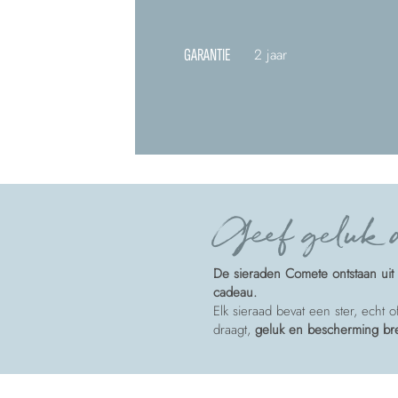
GARANTIE
2 jaar
Geef geluk a
De sieraden Comete ontstaan uit 
cadeau.
Elk sieraad bevat een ster, echt 
draagt,
geluk en bescherming b