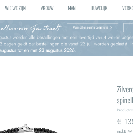
WIE WE ZIJN
VROUW
MAN
HUWELIJK
VERK
 alleen voor Jou straalt
Vormsel en eerste communie
ustus worden alle bestellingen met een levertijd van 4 weken uitges
à 3 dagen geldt dat bestellingen die vanaf 23 juli worden geplaatst,
 augustus tot en met 23 augustus 2026.
Zilve
spinel
Productc
€ 13
incl.BTW