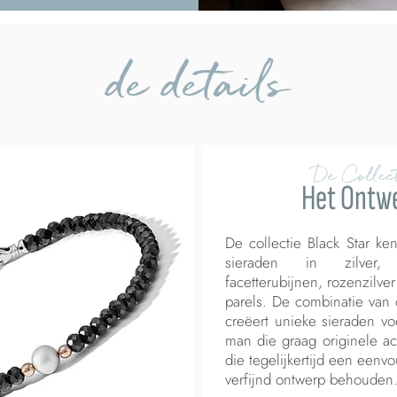
de details
De Collect
Het Ontw
De collectie Black Star ke
sieraden in zilver, 
facetterubijnen, rozenzilver
parels. De combinatie van
creëert unieke sieraden v
man die graag originele ac
die tegelijkertijd een eenv
verfijnd ontwerp behouden