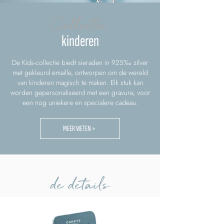
Collectie
kinderen
De Kids-collectie biedt sieraden in 925‰ zilver
met gekleurd emaille, ontworpen om de wereld
van kinderen magisch te maken. Elk stuk kan
worden gepersonaliseerd met een gravure, voor
een nog uniekere en specialere cadeau.
MEER WETEN >
de details