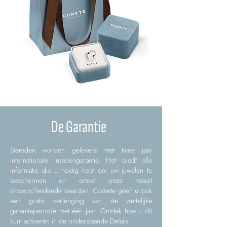
De Garantie
Sieraden worden geleverd met twee jaar
internationale juwelengarantie. Het biedt alle
informatie die u nodig hebt om uw juwelen te
beschermen en omvat onze meest
onderscheidende waarden. Comete geeft u ook
een gratis verlenging van de wettelijke
garantieperiode met één jaar. Ontdek hoe u dit
kunt activeren in de onderstaande Details.