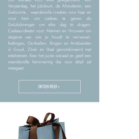
Verjaardag, het Jubileum, de Afstuderen, een
Geboorte... waardevolle creaties voor haar en
voor hem om cadeau te geven als
Geluksbrenger om elke dag te dragen.
Cadeau-ideeën voor Mannen en Vrouwen om
degene van wie je houdt te verrassen:
Kettingen, Oorbellen, Ringen en Armbanden
in Goud, Zilver en Staal gecombineerd met
edelstenen. Kies het juiste sieraad en geef een
waardevolle herinnering die voor altijd zal
meegaan.
ONTDEK MEER >