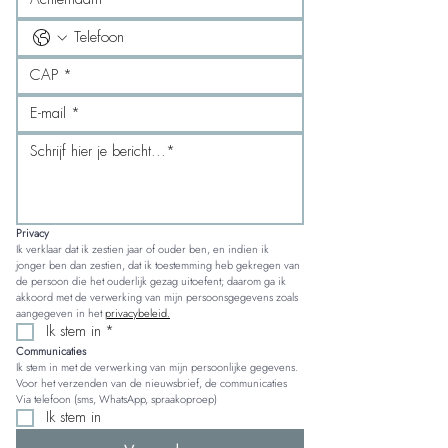
Privacy
Ik verklaar dat ik zestien jaar of ouder ben, en indien ik 
jonger ben dan zestien, dat ik toestemming heb gekregen van 
de persoon die het ouderlijk gezag uitoefent; daarom ga ik 
akkoord met de verwerking van mijn persoonsgegevens zoals 
aangegeven in het 
privacybeleid.
Ik stem in
*
Communicaties
Ik stem in met de verwerking van mijn persoonlijke gegevens. 
Voor het verzenden van de nieuwsbrief, de communicaties 
Via telefoon (sms, WhatsApp, spraakoproep)
Ik stem in