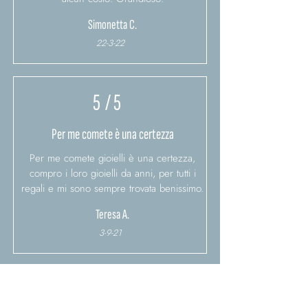
Simonetta C.
22-3-22
5
/ 5
Per me comete è una certezza
Per me comete gioielli è una certezza,
compro i loro gioielli da anni, per tutti i
regali e mi sono sempre trovata benissimo.
Teresa A.
3-9-21
5
/ 5