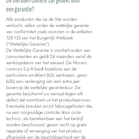
De sieraden Comete zijn gedekt door
een garantie?
Alle producten die op de Site worden
verkocht, vallen onder de wettelijke garantie
van conformiteit zoals voorzien in de artikelen
128-135 van het Burgerlijk Wetboek
("Wettelijke Garantie").
De Wettelijke Garantie is voorbehouden aan
consumenten en geldt 24 maanden vanaf de
aankoopdatum van het sieraad. De Muraro
Lorenzo S.p.A biedt kosteloos aan de
particuliere eindklant (b2c aankopen, geen
b2b) een verlenging van een extra jaar
bovenop de wettelijke garantieduur. De
garantie beschermt uw sieraad tegen elk
defect dat voortvloeit uit het productieproces.
Eventuele breuken en/of fabricagefouten die,
na een zorgvuldige controle door onze
technici, als toerekenbaar aan het bedrijf
worden beschouwd, geven recht op gratis
reparatie of vervanging van het product,
afhankelijk van de beschikbaarheid van de