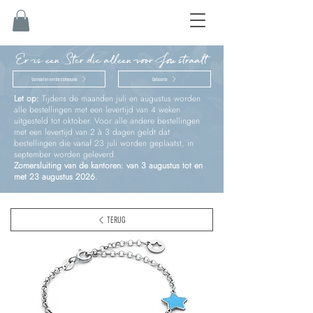
Er is een Ster die alleen voor Jou straalt
Vormsel en eerste communie
Geboorte
Let op:
Tijdens de maanden juli en augustus worden
alle bestellingen met een levertijd van 4 weken
uitgesteld tot oktober. Voor alle andere bestellingen
met een levertijd van 2 à 3 dagen geldt dat
bestellingen die vanaf 23 juli worden geplaatst, in
september worden geleverd.
Zomersluiting van de kantoren: van 3 augustus tot en
met 23 augustus 2026.
TERUG