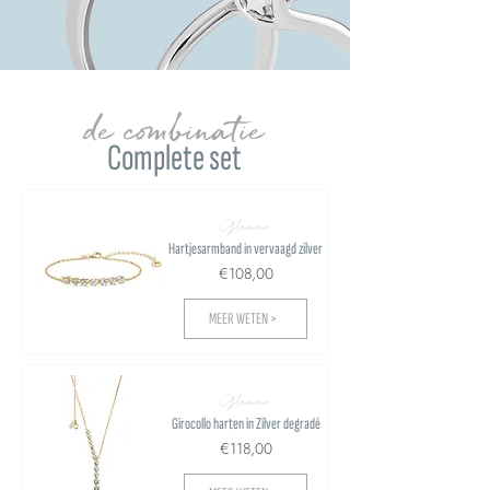
de combinatie
Complete set
Glamour
Hartjesarmband in vervaagd zilver
€108,00
MEER WETEN >
Glamour
Girocollo harten in Zilver degradé
€118,00