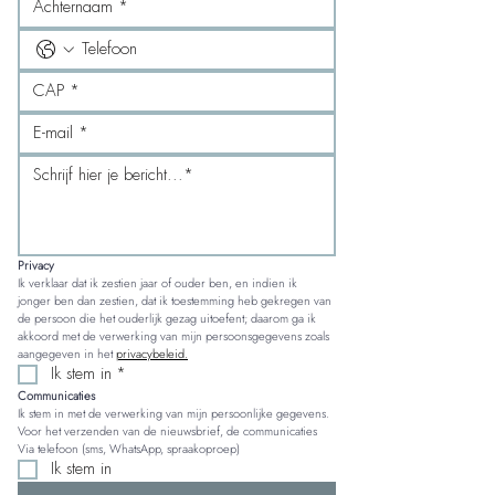
Privacy
Ik verklaar dat ik zestien jaar of ouder ben, en indien ik 
jonger ben dan zestien, dat ik toestemming heb gekregen van 
de persoon die het ouderlijk gezag uitoefent; daarom ga ik 
akkoord met de verwerking van mijn persoonsgegevens zoals 
aangegeven in het 
privacybeleid.
Ik stem in
*
Communicaties
Ik stem in met de verwerking van mijn persoonlijke gegevens. 
Voor het verzenden van de nieuwsbrief, de communicaties 
Via telefoon (sms, WhatsApp, spraakoproep)
Ik stem in