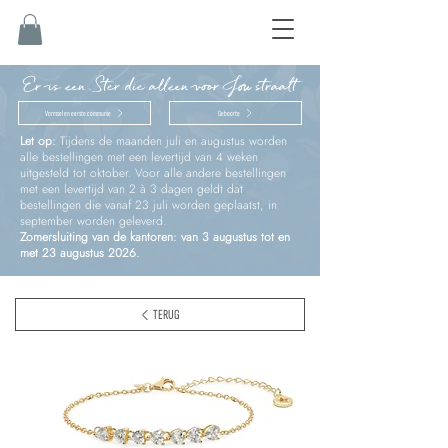
Er is een Ster die alleen voor Jou straalt
Vormsel en eerste communie
Geboorte
Let op:
Tijdens de maanden juli en augustus worden
alle bestellingen met een levertijd van 4 weken
uitgesteld tot oktober. Voor alle andere bestellingen
met een levertijd van 2 à 3 dagen geldt dat
bestellingen die vanaf 23 juli worden geplaatst, in
september worden geleverd.
Zomersluiting van de kantoren: van 3 augustus tot en
met 23 augustus 2026.
TERUG