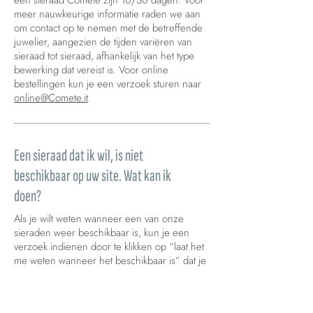
een sieraad Comete zijn 10/30 dagen. Voor
meer nauwkeurige informatie raden we aan
om contact op te nemen met de betreffende
juwelier, aangezien de tijden variëren van
sieraad tot sieraad, afhankelijk van het type
bewerking dat vereist is. Voor online
bestellingen kun je een verzoek sturen naar
online@Comete.it
.
Een sieraad dat ik wil, is niet
beschikbaar op uw site. Wat kan ik
doen?
Als je wilt weten wanneer een van onze
sieraden weer beschikbaar is, kun je een
verzoek indienen door te klikken op “laat het
me weten wanneer het beschikbaar is” dat je
direct op de pagina van het gewenste
product vindt. Door je e-mail in te voeren,
word je onmiddellijk gecontacteerd zodra het