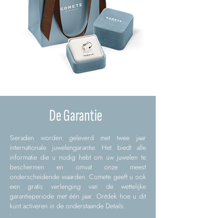
De Garantie
Sieraden worden geleverd met twee jaar
internationale juwelengarantie. Het biedt alle
informatie die u nodig hebt om uw juwelen te
beschermen en omvat onze meest
onderscheidende waarden. Comete geeft u ook
een gratis verlenging van de wettelijke
garantieperiode met één jaar. Ontdek hoe u dit
kunt activeren in de onderstaande Details.
.