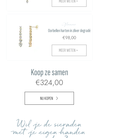
MEER WETEN >
Glamour
Oorbellen harten in zilver degradé
€98,00
MEER WETEN >
Koop ze samen
€324,00
NU KOPEN
Wil je de sieraden
met je eigen handen