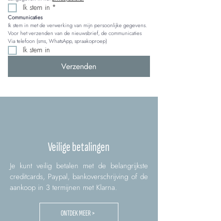
Ik stem in
*
Communicaties
Ik stem in met de verwerking van mijn persoonlijke gegevens. 
Voor het verzenden van de nieuwsbrief, de communicaties 
Via telefoon (sms, WhatsApp, spraakoproep)
Ik stem in
Verzenden
Veilige betalingen
Je kunt veilig betalen met de belangrijkste
creditcards, Paypal, bankoverschrijving of de
aankoop in 3 termijnen met Klarna.
ONTDEK MEER >