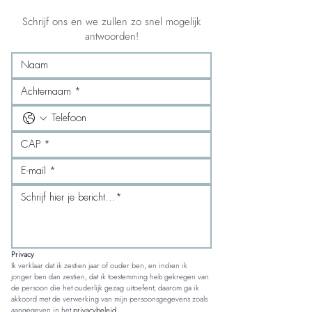
Schrijf ons en we zullen zo snel mogelijk
antwoorden!
Privacy
Ik verklaar dat ik zestien jaar of ouder ben, en indien ik 
jonger ben dan zestien, dat ik toestemming heb gekregen van 
de persoon die het ouderlijk gezag uitoefent; daarom ga ik 
akkoord met de verwerking van mijn persoonsgegevens zoals 
aangegeven in het 
privacybeleid.