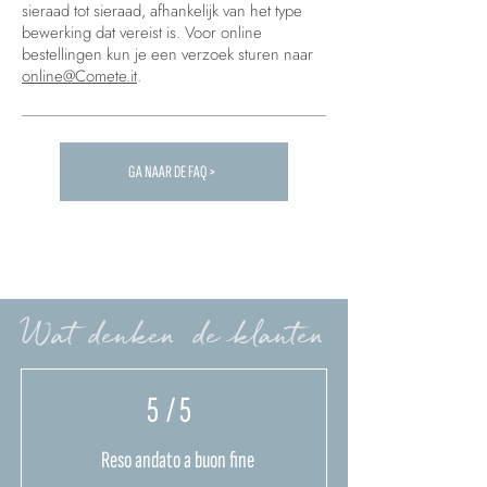
sieraad tot sieraad, afhankelijk van het type
bewerking dat vereist is. Voor online
bestellingen kun je een verzoek sturen naar
online@Comete.it
.
GA NAAR DE FAQ >
Carica altre FAQ...
Wat denken de klanten
5
/ 5
Reso andato a buon fine