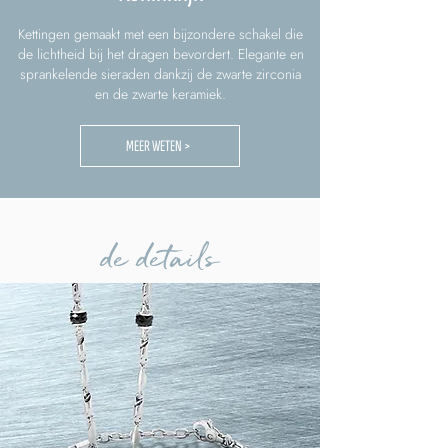
Kettingen gemaakt met een bijzondere schakel die
de lichtheid bij het dragen bevordert. Elegante en
sprankelende sieraden dankzij de zwarte zirconia
en de zwarte keramiek.
MEER WETEN >
de details