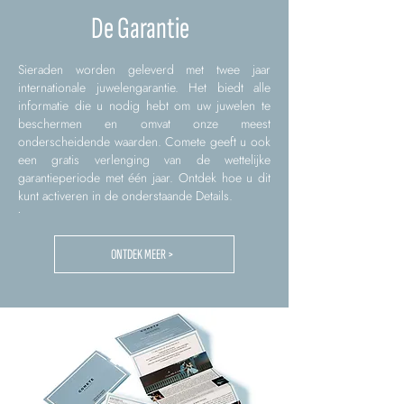
De Garantie
Sieraden worden geleverd met twee jaar
internationale juwelengarantie. Het biedt alle
informatie die u nodig hebt om uw juwelen te
beschermen en omvat onze meest
onderscheidende waarden. Comete geeft u ook
een gratis verlenging van de wettelijke
garantieperiode met één jaar. Ontdek hoe u dit
kunt activeren in de onderstaande Details.
.
ONTDEK MEER >