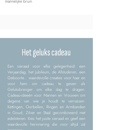
mannelijke bruin.
Het geluks cadeau
Een sieraad voor elke gelegenheid: een
Verjaardag, het Jubileum, de Afstuderen, een
Geboorte... waardevolle creaties voor haar en
voor hem om cadeau te geven als
Geluksbrenger om elke dag te dragen.
Cadeau-ideeën voor Mannen en Vrouwen om
degene van wie je houdt te verrassen:
Kettingen, Oorbellen, Ringen en Armbanden
in Goud, Zilver en Staal gecombineerd met
edelstenen. Kies het juiste sieraad en geef een
waardevolle herinnering die voor altijd zal