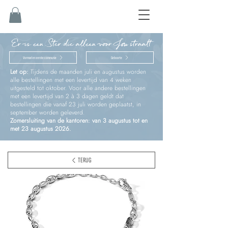
Er is een Ster die alleen voor Jou straalt
Vormsel en eerste communie
Geboorte
Let op:
Tijdens de maanden juli en augustus worden
alle bestellingen met een levertijd van 4 weken
uitgesteld tot oktober. Voor alle andere bestellingen
met een levertijd van 2 à 3 dagen geldt dat
bestellingen die vanaf 23 juli worden geplaatst, in
september worden geleverd.
Zomersluiting van de kantoren: van 3 augustus tot en
met 23 augustus 2026.
TERUG