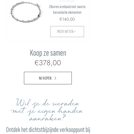
Koninklijk
Zilveren armband met zwarte
keramische elementen
€140,00
MEER WETEN >
Koop ze samen
€378,00
NU KOPEN
Wil je de sieraden
met je eigen handen
aanraken?
Ontdek het dichtstbijzijnde verkooppunt bij