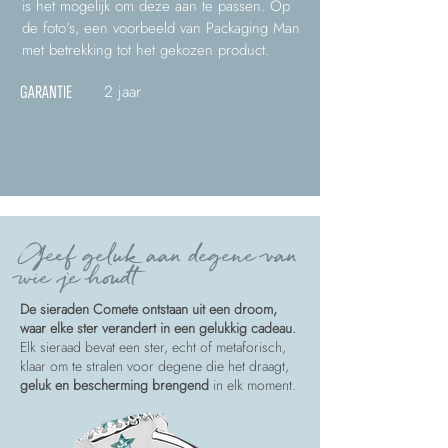
is het mogelijk om deze aan te passen. Op
de foto's, een voorbeeld van Packaging Man
met betrekking tot het gekozen product.
2 jaar
GARANTIE
Geef geluk aan degene van
wie je houdt
De sieraden Comete ontstaan uit een droom,
waar elke ster verandert in een gelukkig cadeau.
Elk sieraad bevat een ster, echt of metaforisch,
klaar om te stralen voor degene die het draagt,
geluk en bescherming brengend
in elk moment.