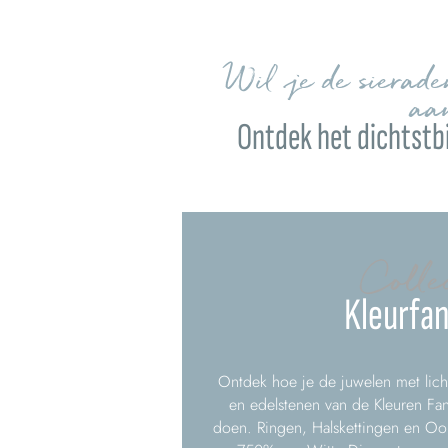
Wil je de sierad
aa
Ontdek het dichtstbi
Colle
Kleurfan
Ontdek hoe je de juwelen met lich
en edelstenen van de Kleuren Fan
doen. Ringen, Halskettingen en O