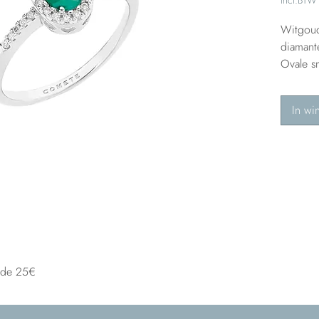
Witgoud
diamante
Ovale s
In wi
n de 25€