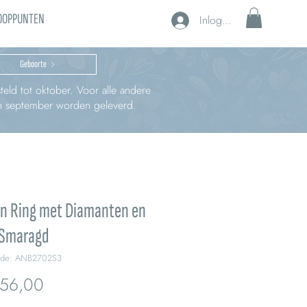
OOPPUNTEN
Inloggen
Geboorte
teld tot oktober. Voor alle andere
 in september worden geleverd.
n Ring met Diamanten en
 Smaragd
ode: ANB2702S3
Prijs
156,00