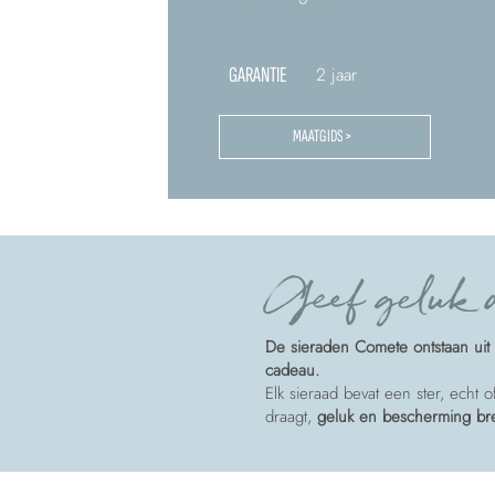
GARANTIE
2 jaar
MAATGIDS >
Geef geluk a
De sieraden Comete ontstaan uit 
cadeau.
Elk sieraad bevat een ster, echt 
draagt,
geluk en bescherming b