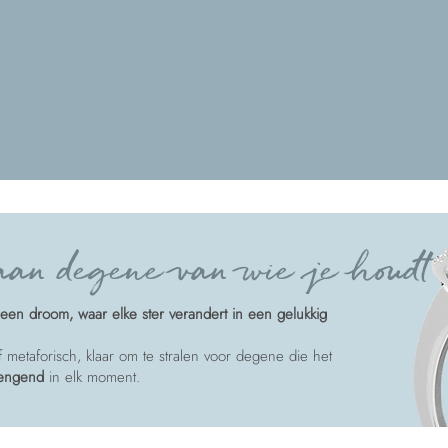
an degene van wie je houdt
een droom, waar elke ster verandert in een gelukkig
of metaforisch, klaar om te stralen voor degene die het
rengend
in elk moment.