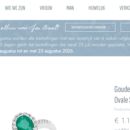
WIE WE ZIJN
VROUW
MAN
HUWELIJK
VERK
 alleen voor Jou straalt
Vormsel en eerste communie
ustus worden alle bestellingen met een levertijd van 4 weken uitges
à 3 dagen geldt dat bestellingen die vanaf 23 juli worden geplaatst,
 augustus tot en met 23 augustus 2026.
Goude
Ovale
Productc
€ 1.
incl.BTW