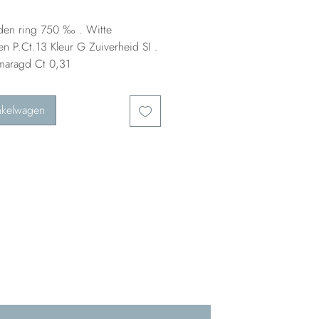
en ring 750 ‰ . Witte
n P.Ct.13 Kleur G Zuiverheid SI .
maragd Ct 0,31
nkelwagen