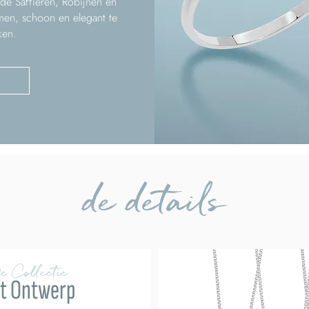
e Saffieren, Robijnen en
men, schoon en elegant te
ken.
de details
e Collectie
t Ontwerp