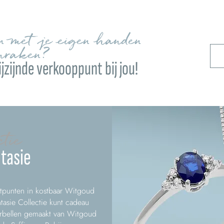
en met je eigen handen
nraken?
jzijnde verkooppunt bij jou!
ctie
tasie
tpunten in kostbaar Witgoud
tasie Collectie kunt cadeau
orbellen gemaakt van Witgoud