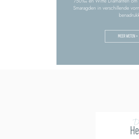
750‰ en Witte Diamanten om d
Smaragden in verschillende vor
benadruk
MEER WETEN >
D
He