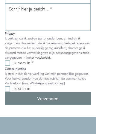
Privacy
Ik verklaar dat ik zestien jaar of ouder ben, en indien ik 
jonger ben dan zestien, dat ik toestemming heb gekregen van 
de persoon die het ouderlijk gezag uitoefent; daarom ga ik 
akkoord met de verwerking van mijn persoonsgegevens zoals 
aangegeven in het 
privacybeleid.
Ik stem in
*
Communicaties
Ik stem in met de verwerking van mijn persoonlijke gegevens. 
Voor het verzenden van de nieuwsbrief, de communicaties 
Via telefoon (sms, WhatsApp, spraakoproep)
Ik stem in
Verzenden