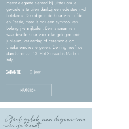
meest elegante sieraad bij uitstek om je
gevoelens te uiten dankzij een edelsteen vol
betekenis. De robijn is de kleur van Liefde
en Passie, maar is ook een symbool van
belangrijke mijlpalen. Een talisman van
waardevolle kleur voor elke gelegenheid:
jubileum, verjaardag of ceremonie om
unieke emoties te geven. De ring heeft de
standaardmaat 13. Het Sieraad is Made in
Italy.
2 jaar
GARANTIE
MAATGIDS >
Geef geluk aan degene van
wie je houdt