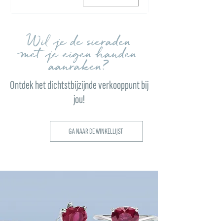
Wil je de sieraden
met je eigen handen
aanraken?
Ontdek het dichtstbijzijnde verkooppunt bij
jou!
GA NAAR DE WINKELLIJST