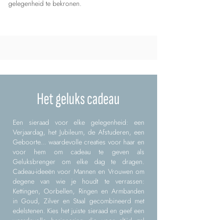
gelegenheid te bekronen.
Het geluks cadeau
Een sieraad voor elke gelegenheid: een
Verjaardag, het Jubileum, de Afstuderen, een
Geboorte... waardevolle creaties voor haar en
voor hem om cadeau te geven als
Geluksbrenger om elke dag te dragen.
Cadeau-ideeën voor Mannen en Vrouwen om
degene van wie je houdt te verrassen:
Kettingen, Oorbellen, Ringen en Armbanden
in Goud, Zilver en Staal gecombineerd met
edelstenen. Kies het juiste sieraad en geef een