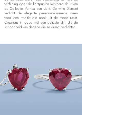
verfijning door de lichtpunten Kostbare kleur van
de Collectie Verhaal van Licht. De witte Diamant
verlicht de elegante gerecrystalliseerde steen
voor een traditie die nooit uit de mode raakt.
Creations in goud met een delicate stijl, die de
schoonheid van degene die ze draagt verlichten.