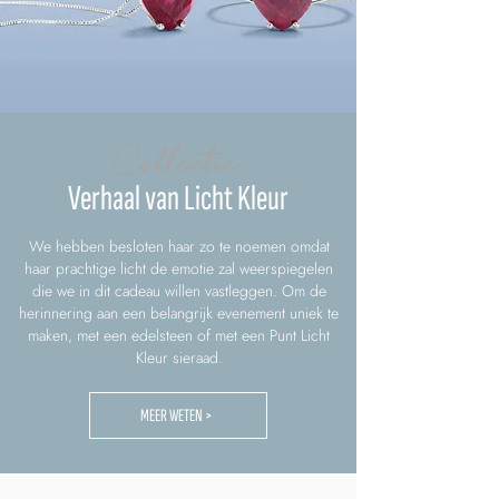
Collectie
Verhaal van Licht Kleur
We hebben besloten haar zo te noemen omdat
haar prachtige licht de emotie zal weerspiegelen
die we in dit cadeau willen vastleggen. Om de
herinnering aan een belangrijk evenement uniek te
maken, met een edelsteen of met een Punt Licht
Kleur sieraad.
MEER WETEN >