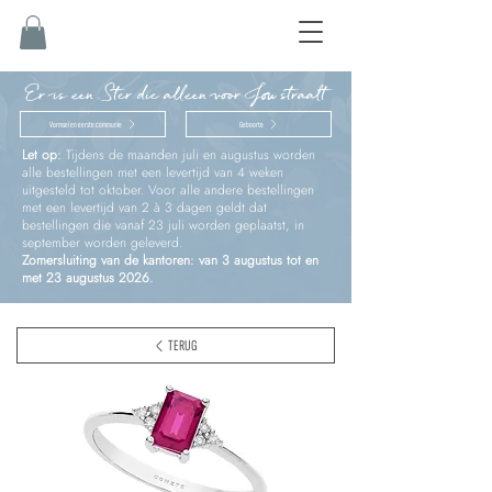
Er is een Ster die alleen voor Jou straalt
Vormsel en eerste communie
Geboorte
Let op:
Tijdens de maanden juli en augustus worden
alle bestellingen met een levertijd van 4 weken
uitgesteld tot oktober. Voor alle andere bestellingen
met een levertijd van 2 à 3 dagen geldt dat
bestellingen die vanaf 23 juli worden geplaatst, in
september worden geleverd.
Zomersluiting van de kantoren: van 3 augustus tot en
met 23 augustus 2026.
TERUG