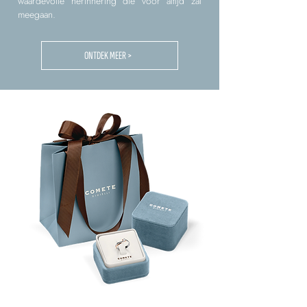
waardevolle herinnering die voor altijd zal
meegaan.
ONTDEK MEER >