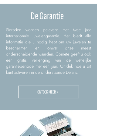
De Garantie
Sieraden worden geleverd met twee jaar
internationale juwelengarantie. Het biedt alle
informatie die u nodig hebt om uw juwelen te
beschermen en omvat onze meest
onderscheidende waarden. Comete geeft u ook
een gratis verlenging van de wettelijke
garantieperiode met één jaar. Ontdek hoe u dit
kunt activeren in de onderstaande Details.
.
ONTDEK MEER >