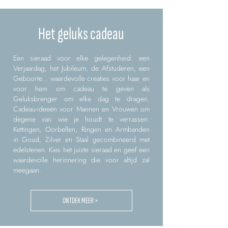
Het geluks cadeau
Een sieraad voor elke gelegenheid: een
Verjaardag, het Jubileum, de Afstuderen, een
Geboorte... waardevolle creaties voor haar en
voor hem om cadeau te geven als
Geluksbrenger om elke dag te dragen.
Cadeau-ideeën voor Mannen en Vrouwen om
degene van wie je houdt te verrassen:
Kettingen, Oorbellen, Ringen en Armbanden
in Goud, Zilver en Staal gecombineerd met
edelstenen. Kies het juiste sieraad en geef een
waardevolle herinnering die voor altijd zal
meegaan.
ONTDEK MEER >