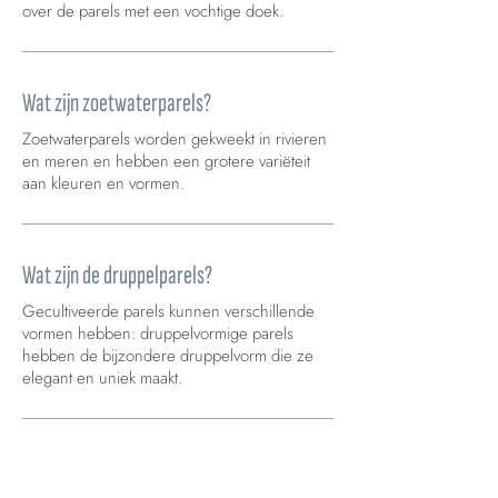
over de parels met een vochtige doek.
Wat zijn zoetwaterparels?
Zoetwaterparels worden gekweekt in rivieren
en meren en hebben een grotere variëteit
aan kleuren en vormen.
Wat zijn de druppelparels?
Gecultiveerde parels kunnen verschillende
vormen hebben: druppelvormige parels
hebben de bijzondere druppelvorm die ze
elegant en uniek maakt.
GA NAAR DE FAQ >
Carica altre FAQ...