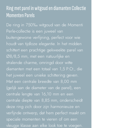
Ring met parel in witgoud en diamanten Collectie
Momenten Parels
De ring in 750‰ witgoud van de Momenti
Perle-collectie is een juweel van
buitengewone verfijning, perfect voor wie
houdt van tijdloze elegantie. In het midden
schittert een prachtige gekweekte parel van
Ø8/8,5 mm, met een natuurlijke en
stralende charme, omringd door witte
diamanten met een totaal van 1,5 P.Ct., die
het juweel een unieke schittering geven.
Met een centrale breedte van 8,00 mm
(gelijk aan de diameter van de parel), een
centrale lengte van 16,10 mm en een
centrale diepte van 8,85 mm, onderscheidt
deze ring zich door zijn harmonieuze en
verfijnde ontwerp, dat hem perfect maakt om
speciale momenten te vieren of om een
vleugje klasse aan elke look toe te voegen.