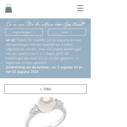
Er is een Ster die alleen voor Jou straalt
Vormsel en eerste communie
Geboorte
Let op:
Tijdens de maanden juli en augustus worden
alle bestellingen met een levertijd van 4 weken
uitgesteld tot oktober. Voor alle andere bestellingen
met een levertijd van 2 à 3 dagen geldt dat
bestellingen die vanaf 23 juli worden geplaatst, in
september worden geleverd.
Zomersluiting van de kantoren: van 3 augustus tot en
met 23 augustus 2026.
TERUG