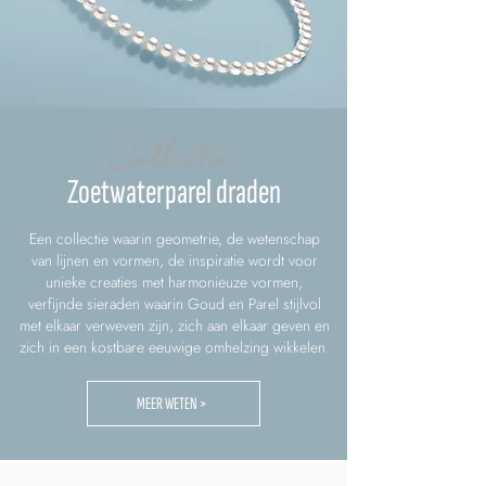
Collectie
Zoetwaterparel draden
Een collectie waarin geometrie, de wetenschap
van lijnen en vormen, de inspiratie wordt voor
unieke creaties met harmonieuze vormen,
verfijnde sieraden waarin Goud en Parel stijlvol
met elkaar verweven zijn, zich aan elkaar geven en
zich in een kostbare eeuwige omhelzing wikkelen.
MEER WETEN >