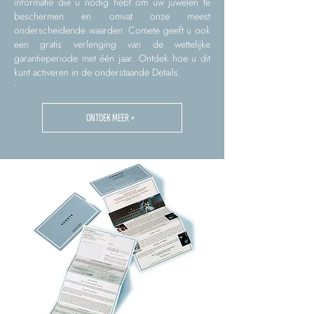
informatie die u nodig hebt om uw juwelen te
beschermen en omvat onze meest
onderscheidende waarden. Comete geeft u ook
een gratis verlenging van de wettelijke
garantieperiode met één jaar. Ontdek hoe u dit
kunt activeren in de onderstaande Details.
.
ONTDEK MEER >