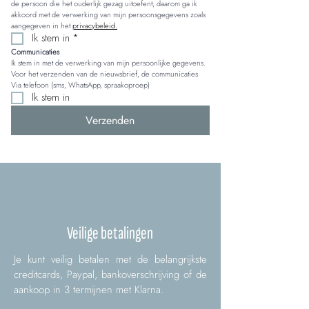
de persoon die het ouderlijk gezag uitoefent; daarom ga ik 
akkoord met de verwerking van mijn persoonsgegevens zoals 
aangegeven in het 
privacybeleid.
Ik stem in
*
Communicaties
Ik stem in met de verwerking van mijn persoonlijke gegevens. 
Voor het verzenden van de nieuwsbrief, de communicaties 
Via telefoon (sms, WhatsApp, spraakoproep)
Ik stem in
Verzenden
Veilige betalingen
Je kunt veilig betalen met de belangrijkste
creditcards, Paypal, bankoverschrijving of de
aankoop in 3 termijnen met Klarna.