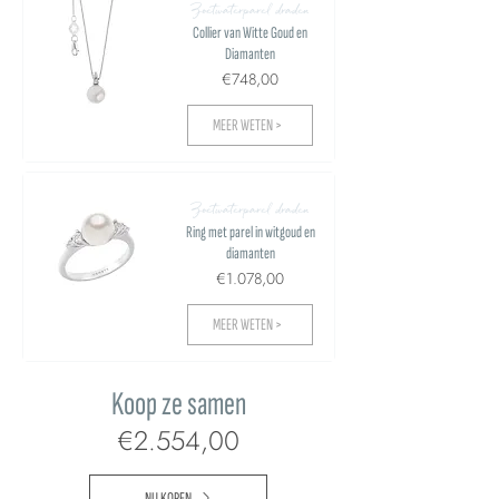
Zoetwaterparel draden
Collier van Witte Goud en
Diamanten
€748,00
MEER WETEN >
Zoetwaterparel draden
Ring met parel in witgoud en
diamanten
€1.078,00
MEER WETEN >
Koop ze samen
€2.554,00
NU KOPEN