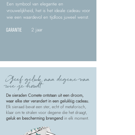
Een symbool van elegantie en
vrouwelijkheid, het is het ideale cadeau voor
wie een waardevol en tijdloos juweel wenst.
2 jaar
GARANTIE
Geef geluk aan degene van
wie je houdt
De sieraden Comete ontstaan uit een droom,
waar elke ster verandert in een gelukkig cadeau.
Elk sieraad bevat een ster, echt of metaforisch,
klaar om te stralen voor degene die het draagt,
geluk en bescherming brengend
in elk moment.