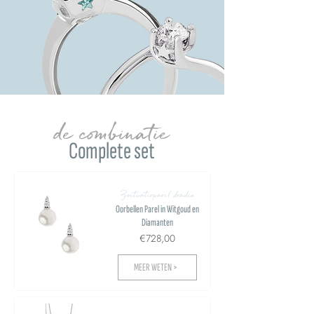
de combinatie
Complete set
Zoetwaterparel draden
Oorbellen Parel in Witgoud en
Diamanten
€728,00
MEER WETEN >