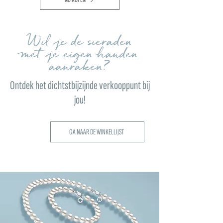
Wil je de sieraden
met je eigen handen
aanraken?
Ontdek het dichtstbijzijnde verkooppunt bij
jou!
GA NAAR DE WINKELLIJST