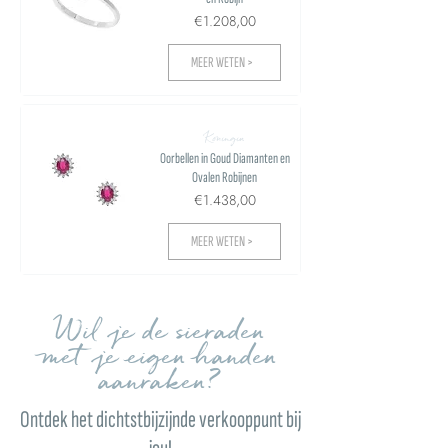
€1.208,00
MEER WETEN >
Koningin
Oorbellen in Goud Diamanten en
Ovalen Robijnen
€1.438,00
MEER WETEN >
Wil je de sieraden
met je eigen handen
aanraken?
Ontdek het dichtstbijzijnde verkooppunt bij