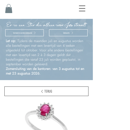
Er is een Ster die alleen voor Jou straalt
Vormsel en eerste communie
Geboorte
Let op:
Tijdens de maanden juli en augustus worden
alle bestellingen met een levertijd van 4 weken
uitgesteld tot oktober. Voor alle andere bestellingen
met een levertijd van 2 à 3 dagen geldt dat
bestellingen die vanaf 23 juli worden geplaatst, in
september worden geleverd.
Zomersluiting van de kantoren: van 3 augustus tot en
met 23 augustus 2026.
TERUG