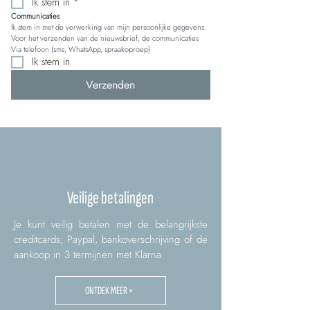
Ik stem in
*
Communicaties
Ik stem in met de verwerking van mijn persoonlijke gegevens. 
Voor het verzenden van de nieuwsbrief, de communicaties 
Via telefoon (sms, WhatsApp, spraakoproep)
Ik stem in
Verzenden
Veilige betalingen
Je kunt veilig betalen met de belangrijkste
creditcards, Paypal, bankoverschrijving of de
aankoop in 3 termijnen met Klarna.
ONTDEK MEER >