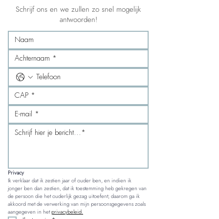
Schrijf ons en we zullen zo snel mogelijk
antwoorden!
Privacy
Ik verklaar dat ik zestien jaar of ouder ben, en indien ik 
jonger ben dan zestien, dat ik toestemming heb gekregen van 
de persoon die het ouderlijk gezag uitoefent; daarom ga ik 
akkoord met de verwerking van mijn persoonsgegevens zoals 
aangegeven in het 
privacybeleid.