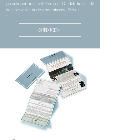
garantieperiode met één jaar. Ontdek hoe u dit
kunt activeren in de onderstaande Details.
.
ONTDEK MEER >