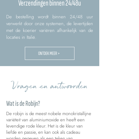
Verzendingen binnen 24/48u
De bestelling wordt binnen 24/48 uur
verwerkt door onze systemen, de levertijden
met de koerier variëren afhankelijk van de
locaties in Italië.
ONTDEK MEER >
Vragen en antwoorden
Wat is de Robijn?
De robijn is de meest nobele monokristallijne
variëteit van aluminiumoxide en heeft een
levendige rode kleur. Het is de kleur van
liefde en passie, en kan ook als cadeau
worden gegeven als een teken van