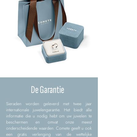
De Garantie
Sieraden worden geleverd met twee jaar
internationale juwelengarantie. Het biedt alle
informatie die u nodig hebt om uw juwelen te
beschermen en omvat onze meest
onderscheidende waarden. Comete geeft u ook
een gratis verlenging van de wettelijke