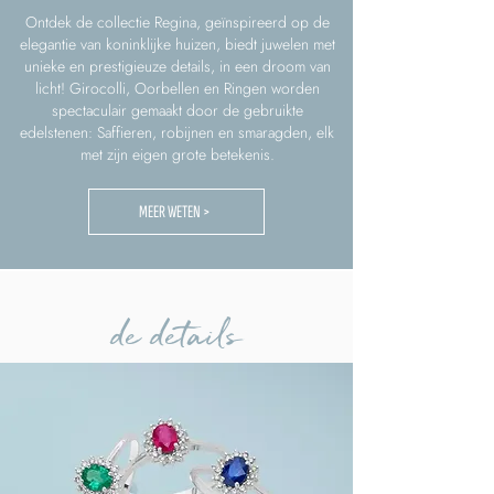
Ontdek de collectie Regina, geïnspireerd op de
elegantie van koninklijke huizen, biedt juwelen met
unieke en prestigieuze details, in een droom van
licht! Girocolli, Oorbellen en Ringen worden
spectaculair gemaakt door de gebruikte
edelstenen: Saffieren, robijnen en smaragden, elk
met zijn eigen grote betekenis.
MEER WETEN >
de details