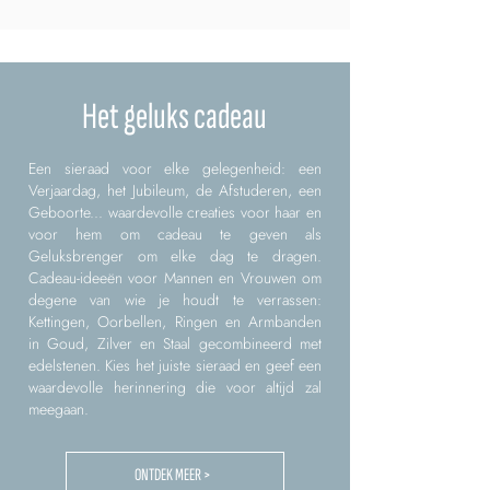
Het geluks cadeau
Een sieraad voor elke gelegenheid: een
Verjaardag, het Jubileum, de Afstuderen, een
Geboorte... waardevolle creaties voor haar en
voor hem om cadeau te geven als
Geluksbrenger om elke dag te dragen.
Cadeau-ideeën voor Mannen en Vrouwen om
degene van wie je houdt te verrassen:
Kettingen, Oorbellen, Ringen en Armbanden
in Goud, Zilver en Staal gecombineerd met
edelstenen. Kies het juiste sieraad en geef een
waardevolle herinnering die voor altijd zal
meegaan.
ONTDEK MEER >