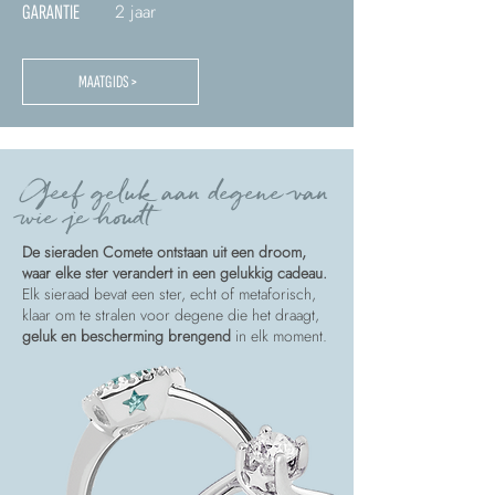
2 jaar
GARANTIE
MAATGIDS >
Geef geluk aan degene van
wie je houdt
De sieraden Comete ontstaan uit een droom,
waar elke ster verandert in een gelukkig cadeau.
Elk sieraad bevat een ster, echt of metaforisch,
klaar om te stralen voor degene die het draagt,
geluk en bescherming brengend
in elk moment.