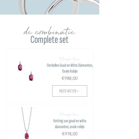
de combinatie
Complete set
Kleurfantasie
Oorbellen Goud en Witte Diamanten,
Ovale Robijn
€988,00
MEER WETEN >
Kleurfantasie
Ketting van goud en witte
diamanten, ovale robijn
€918,00