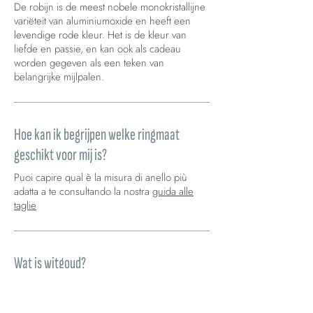
De robijn is de meest nobele monokristallijne
variëteit van aluminiumoxide en heeft een
levendige rode kleur. Het is de kleur van
liefde en passie, en kan ook als cadeau
worden gegeven als een teken van
belangrijke mijlpalen.
Hoe kan ik begrijpen welke ringmaat
geschikt voor mij is?
Puoi capire qual è la misura di anello più
adatta a te consultando la nostra
guida alle
taglie
Wat is witgoud?
Goud is een kneedbaar, edel metaal met een
glanzende gele kleur dat in de natuur