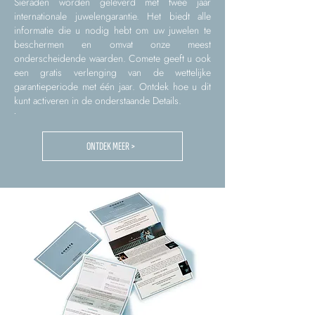
Sieraden worden geleverd met twee jaar
internationale juwelengarantie. Het biedt alle
informatie die u nodig hebt om uw juwelen te
beschermen en omvat onze meest
onderscheidende waarden. Comete geeft u ook
een gratis verlenging van de wettelijke
garantieperiode met één jaar. Ontdek hoe u dit
kunt activeren in de onderstaande Details.
.
ONTDEK MEER >