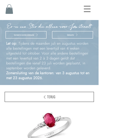
Er is een Ster die alleen voor Jou straalt
Vormsel en eerste communie
Geboorte
Let op:
Tijdens de maanden juli en augustus worden
alle bestellingen met een levertijd van 4 weken
uitgesteld tot oktober. Voor alle andere bestellingen
met een levertijd van 2 à 3 dagen geldt dat
bestellingen die vanaf 23 juli worden geplaatst, in
september worden geleverd.
Zomersluiting van de kantoren: van 3 augustus tot en
met 23 augustus 2026.
TERUG