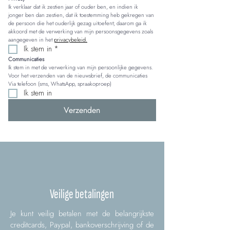
Ik verklaar dat ik zestien jaar of ouder ben, en indien ik 
jonger ben dan zestien, dat ik toestemming heb gekregen van 
de persoon die het ouderlijk gezag uitoefent; daarom ga ik 
akkoord met de verwerking van mijn persoonsgegevens zoals 
aangegeven in het 
privacybeleid.
Ik stem in
*
Communicaties
Ik stem in met de verwerking van mijn persoonlijke gegevens. 
Voor het verzenden van de nieuwsbrief, de communicaties 
Via telefoon (sms, WhatsApp, spraakoproep)
Ik stem in
Verzenden
Veilige betalingen
Je kunt veilig betalen met de belangrijkste
creditcards, Paypal, bankoverschrijving of de