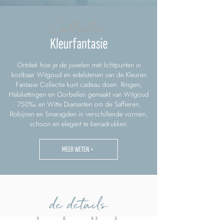
Collectie
Kleurfantasie
Ontdek hoe je de juwelen met lichtpunten in
kostbaar Witgoud en edelstenen van de Kleuren
Fantasie Collectie kunt cadeau doen. Ringen,
Halskettingen en Oorbellen gemaakt van Witgoud
750‰ en Witte Diamanten om de Saffieren,
Robijnen en Smaragden in verschillende vormen,
schoon en elegant te benadrukken.
MEER WETEN >
de details