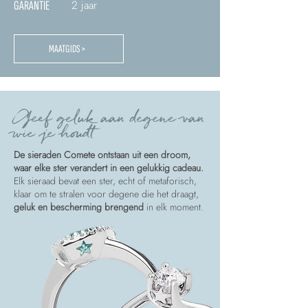
2 jaar
GARANTIE
MAATGIDS >
Geef geluk aan degene van
wie je houdt
De sieraden Comete ontstaan uit een droom,
waar elke ster verandert in een gelukkig cadeau.
Elk sieraad bevat een ster, echt of metaforisch,
klaar om te stralen voor degene die het draagt,
geluk en bescherming brengend
in elk moment.