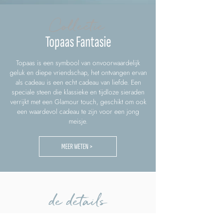
Collectie
Topaas Fantasie
Topaas is een symbool van onvoorwaardelijk
geluk en diepe vriendschap, het ontvangen ervan
als cadeau is een echt cadeau van liefde. Een
speciale steen die klassieke en tijdloze sieraden
verrijkt met een Glamour touch, geschikt om ook
een waardevol cadeau te zijn voor een jong
meisje.
MEER WETEN >
de details