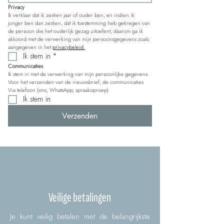
Privacy
Ik verklaar dat ik zestien jaar of ouder ben, en indien ik 
jonger ben dan zestien, dat ik toestemming heb gekregen van 
de persoon die het ouderlijk gezag uitoefent; daarom ga ik 
akkoord met de verwerking van mijn persoonsgegevens zoals 
aangegeven in het 
privacybeleid.
Ik stem in
*
Communicaties
Ik stem in met de verwerking van mijn persoonlijke gegevens. 
Voor het verzenden van de nieuwsbrief, de communicaties 
Via telefoon (sms, WhatsApp, spraakoproep)
Ik stem in
Verzenden
Veilige betalingen
Je kunt veilig betalen met de belangrijkste