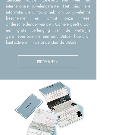
Sieraden worden geleverd met twee jaar
internationale juwelengarantie. Het biedt alle
informatie die u nodig hebt om uw juwelen te
beschermen en omvat onze meest
onderscheidende waarden. Comete geeft u ook
een gratis verlenging van de wettelijke
garantieperiode met één jaar. Ontdek hoe u dit
kunt activeren in de onderstaande Details.
.
ONTDEK MEER >