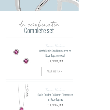
de combinatie
Complete set
Topaas Fantasie
Oorbellen in Goud Diamanten en
Roze Topazen ovaal
€1.390,00
MEER WETEN >
Topaas Fantasie
Ovale Gouden Collo met Diamanten
en Roze Topaas
€1.336,00