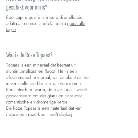
geschikt voor mij is?
Puoi capire qual è la misura di anello più
adatta a te consultando la nostra
guida alle
taglie
Wat is de Roze Topaas?
Topaas is een mineraal dat bestaat uit
aluminiumsilicaat en fluoor. Het is een
allocromatisch mineraal, wat betekent dat het
in verschillende kleuren kan voorkomen.
Romantisch en warm, de roze topaas wordt
gewaardeerd om zijn glans en staat voor
romantische en dromerige liefde.
De Roze Topaas is een materiaal dat van
nature een roze kleur heeft dankzij
chroomatomen in het kristalrooster en de
enige behandeling om de kleur te
uniformeren is verhitting.