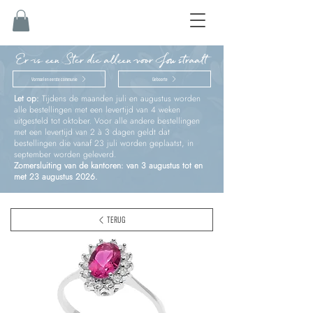
Er is een Ster die alleen voor Jou straalt
Vormsel en eerste communie
Geboorte
Let op:
Tijdens de maanden juli en augustus worden
alle bestellingen met een levertijd van 4 weken
uitgesteld tot oktober. Voor alle andere bestellingen
met een levertijd van 2 à 3 dagen geldt dat
bestellingen die vanaf 23 juli worden geplaatst, in
september worden geleverd.
Zomersluiting van de kantoren: van 3 augustus tot en
met 23 augustus 2026.
TERUG