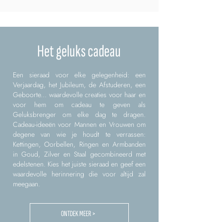
Het geluks cadeau
Een sieraad voor elke gelegenheid: een
Verjaardag, het Jubileum, de Afstuderen, een
Geboorte... waardevolle creaties voor haar en
voor hem om cadeau te geven als
Geluksbrenger om elke dag te dragen.
Cadeau-ideeën voor Mannen en Vrouwen om
degene van wie je houdt te verrassen:
Kettingen, Oorbellen, Ringen en Armbanden
in Goud, Zilver en Staal gecombineerd met
edelstenen. Kies het juiste sieraad en geef een
waardevolle herinnering die voor altijd zal
meegaan.
ONTDEK MEER >