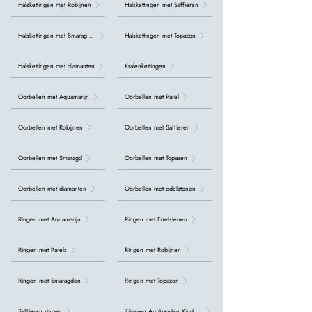
Halskettingen met Robijnen
Halskettingen met Saffieren
Halskettingen met Smaragden
Halskettingen met Topazen
Halskettingen met diamanten
Kralenkettingen
Oorbellen met Aquamarijn
Oorbellen met Parel
Oorbellen met Robijnen
Oorbellen met Saffieren
Oorbellen met Smaragd
Oorbellen met Topazen
Oorbellen met diamanten
Oorbellen met edelstenen
Ringen met Aquamarijn
Ringen met Edelstenen
Ringen met Parels
Ringen met Robijnen
Ringen met Smaragden
Ringen met Topazen
Saffieren ringen
Zilveren Armbanden Kinderen