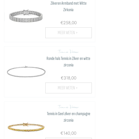
Zilveren Armband met Witte
Zirkonia
€258,00
MEER WETEN >
Tennis Vrouw
Ronde hals Tennis in Zilver en witte
zirconia
€318,00
MEER WETEN >
Tennis Vrouw
Tennis in Geel zilver en champagne
zirconia
€140,00