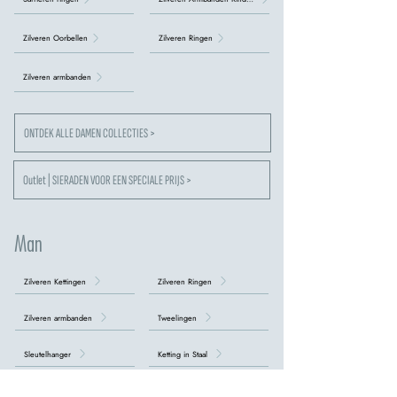
Zilveren Oorbellen
Zilveren Ringen
Zilveren armbanden
ONTDEK ALLE DAMEN COLLECTIES >
Outlet | SIERADEN VOOR EEN SPECIALE PRIJS >
Man
Zilveren Kettingen
Zilveren Ringen
Zilveren armbanden
Tweelingen
Sleutelhanger
Ketting in Staal
stalen armbanden
Armbanden Tennis