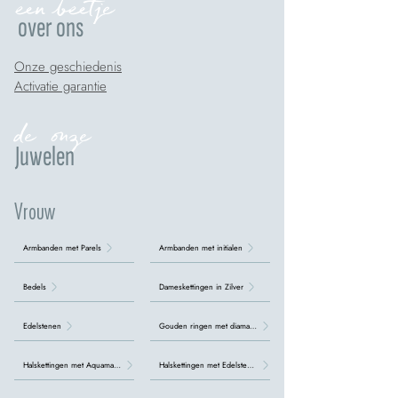
een beetje
over ons
Onze geschiedenis
Activatie garantie
de onze
Juwelen
Vrouw
Armbanden met Parels
Armbanden met initialen
Bedels
Dameskettingen in Zilver
Edelstenen
Gouden ringen met diamanten
Halskettingen met Aquamarijn
Halskettingen met Edelstenen