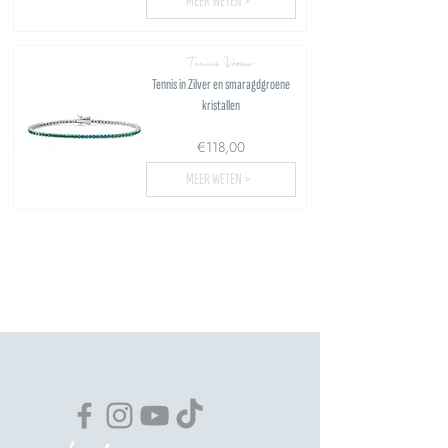
MEER WETEN >
Tennis Vrouw
Tennis in Zilver en smaragdgroene
kristallen
€118,00
MEER WETEN >
Meer uploaden...