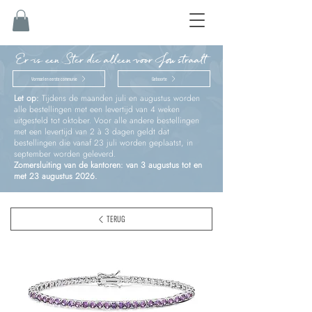
Er is een Ster die alleen voor Jou straalt
Vormsel en eerste communie
Geboorte
Let op:
Tijdens de maanden juli en augustus worden
alle bestellingen met een levertijd van 4 weken
uitgesteld tot oktober. Voor alle andere bestellingen
met een levertijd van 2 à 3 dagen geldt dat
bestellingen die vanaf 23 juli worden geplaatst, in
september worden geleverd.
Zomersluiting van de kantoren: van 3 augustus tot en
met 23 augustus 2026.
TERUG