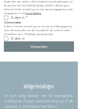
jonger ben dan zestien, dat ik toestemming heb gekregen van 
de persoon die het ouderlijk gezag uitoefent; daarom ga ik 
akkoord met de verwerking van mijn persoonsgegevens zoals 
aangegeven in het 
privacybeleid.
Ik stem in
*
Communicaties
Ik stem in met de verwerking van mijn persoonlijke gegevens. 
Voor het verzenden van de nieuwsbrief, de communicaties 
Via telefoon (sms, WhatsApp, spraakoproep)
Ik stem in
Verzenden
Veilige betalingen
Je kunt veilig betalen met de belangrijkste
creditcards, Paypal, bankoverschrijving of de
aankoop in 3 termijnen met Klarna.