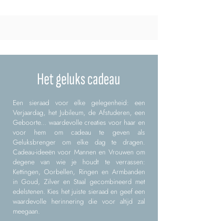
Het geluks cadeau
Een sieraad voor elke gelegenheid: een
Verjaardag, het Jubileum, de Afstuderen, een
Geboorte... waardevolle creaties voor haar en
voor hem om cadeau te geven als
Geluksbrenger om elke dag te dragen.
Cadeau-ideeën voor Mannen en Vrouwen om
degene van wie je houdt te verrassen:
Kettingen, Oorbellen, Ringen en Armbanden
in Goud, Zilver en Staal gecombineerd met
edelstenen. Kies het juiste sieraad en geef een
waardevolle herinnering die voor altijd zal
meegaan.