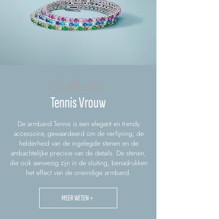
Collectie
Tennis Vrouw
De armband Tennis is een elegant en trendy
accessoire, gewaardeerd om de verfijning, de
helderheid van de ingelegde stenen en de
ambachtelijke precisie van de details. De stenen,
die ook aanwezig zijn in de sluiting, benadrukken
het effect van de oneindige armband.
MEER WETEN >