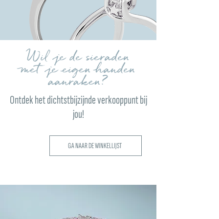
Wil je de sieraden
met je eigen handen
aanraken?
Ontdek het dichtstbijzijnde verkooppunt bij
jou!
GA NAAR DE WINKELLIJST