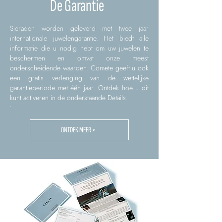
De Garantie
Sieraden worden geleverd met twee jaar
internationale juwelengarantie. Het biedt alle
informatie die u nodig hebt om uw juwelen te
beschermen en omvat onze meest
onderscheidende waarden. Comete geeft u ook
een gratis verlenging van de wettelijke
garantieperiode met één jaar. Ontdek hoe u dit
kunt activeren in de onderstaande Details.
.
ONTDEK MEER >