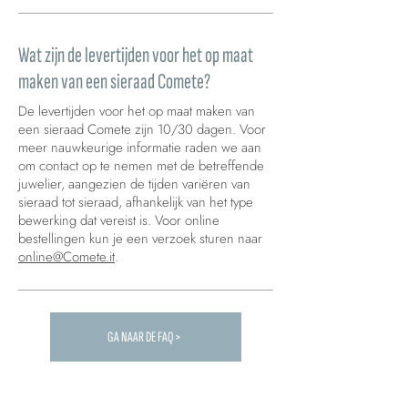
Wat zijn de levertijden voor het op maat
maken van een sieraad Comete?
De levertijden voor het op maat maken van
een sieraad Comete zijn 10/30 dagen. Voor
meer nauwkeurige informatie raden we aan
om contact op te nemen met de betreffende
juwelier, aangezien de tijden variëren van
sieraad tot sieraad, afhankelijk van het type
bewerking dat vereist is. Voor online
bestellingen kun je een verzoek sturen naar
online@Comete.it
.
GA NAAR DE FAQ >
Carica altre FAQ...