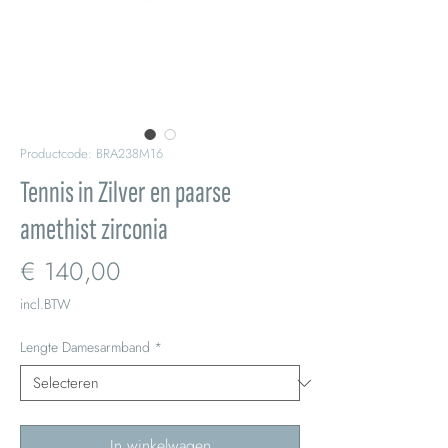
Productcode: BRA238M16
Tennis in Zilver en paarse
amethist zirconia
Prijs
€ 140,00
incl.BTW
Lengte Damesarmband
*
In winkelwagen