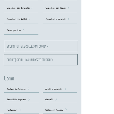
Orecchini con Smeraldi
Orecchini con Topazi
Orecchini con Zaffiri
Orecchini in Argento
Pietre preziose
SCOPRI TUTTE LE COLLEZIONI DONNA >
OUTLET | GIOIELLI AD UN PREZZO SPECIALE >
Uomo
Collane in Argento
Anelli in Argento
Bracciali in Argento
Gemelli
Portachiavi
Collane in Acciaio