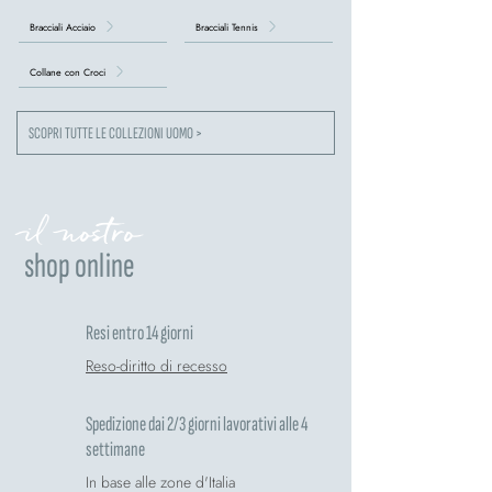
Bracciali Acciaio
Bracciali Tennis
Collane con Croci
SCOPRI TUTTE LE COLLEZIONI UOMO >
il nostro
shop online
Resi entro 14 giorni
Reso-diritto di recesso
Spedizione dai 2/3 giorni lavorativi alle 4
settimane
In base alle zone d'Italia