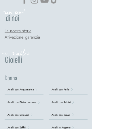
un po'
di noi
La nostra storia
Attivazione garanzia
i nostri
Gioielli
Donna
Anelli con Acquamarina
Anelli con Perle
Anelli con Pietre preziose
Anelli con Rubini
Anelli con Smeraldi
Anelli con Topazi
Anelli con Zaffiri
Anelli in Argento