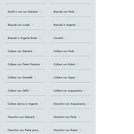
Anelli in oro con Diamanti
Bracciali con Perle
Bracciali con iniziali
Bracciali in Argento
Bracciali in Argento Bimbi
Ciondoli
Collane con Diamanti
Collane con Perle
Collane con Pietre Preziose
Collane con Rubini
Collane con Smeraldi
Collane con Topazi
Collane con Zaffiri
Collane con acquamarina
Collane donna in Argento
Orecchini con Acquamarina
Orecchini con Diamanti
Orecchini con Perle
Orecchini con Pietre preziose
Orecchini con Rubini