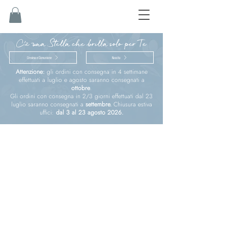
C'è una Stella che brilla solo per Te
Cresima e Comunione
Nascita
Attenzione:
gli ordini con consegna in 4 settimane
effettuati a luglio e agosto saranno consegnati a
ottobre
.
Gli ordini con consegna in 2/3 giorni effettuati dal 23
luglio saranno consegnati a
settembre.
Chiusura estiva
uffici:
dal 3 al 23 agosto 2026.