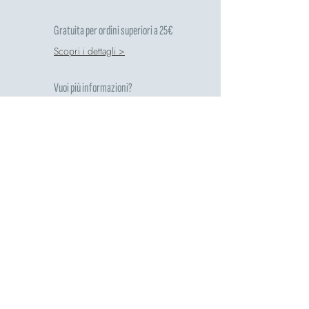
Gratuita per ordini superiori a 25€
Scopri i dettagli >
Vuoi più informazioni?
Vai alle FAQ >
Valuta il tuo acquisto
Scrivici una recensione >
Comete rispetta l'ambiente
Guida al riciclo >
Pagamenti Sicuri