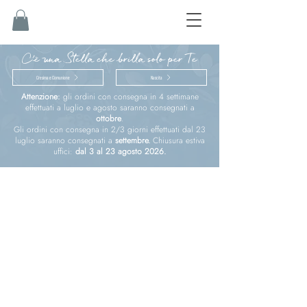
C'è una Stella che brilla solo per Te
Cresima e Comunione
Nascita
Attenzione:
gli ordini con consegna in 4 settimane
effettuati a luglio e agosto saranno consegnati a
ottobre
.
Gli ordini con consegna in 2/3 giorni effettuati dal 23
luglio saranno consegnati a
settembre.
Chiusura estiva
uffici:
dal 3 al 23 agosto 2026.