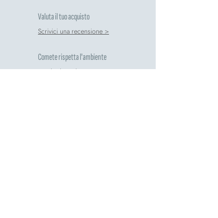
Valuta il tuo acquisto
Scrivici una recensione >
Comete rispetta l'ambiente
Guida al riciclo >
Pagamenti Sicuri
BONIFICO
PAGA IN
BANCARIO
3 RATE