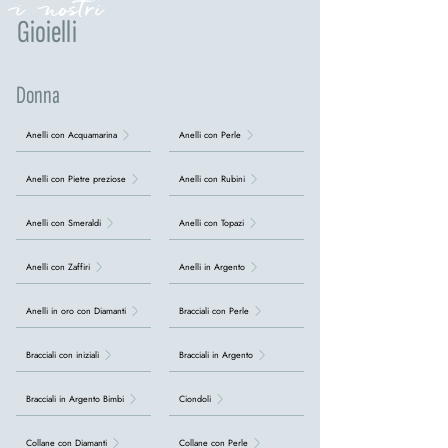
i nostri
Gioielli
Donna
Anelli con Acquamarina
Anelli con Perle
Anelli con Pietre preziose
Anelli con Rubini
Anelli con Smeraldi
Anelli con Topazi
Anelli con Zaffiri
Anelli in Argento
Anelli in oro con Diamanti
Bracciali con Perle
Bracciali con iniziali
Bracciali in Argento
Bracciali in Argento Bimbi
Ciondoli
Collane con Diamanti
Collane con Perle