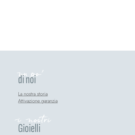
un po'
di noi
La nostra storia
Attivazione garanzia
i nostri
Gioielli