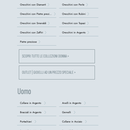
Orecchini con Diamanti
Orecchini con Perle
Orecchini con Pietre preziose
Orecchini con Rubini
Orecchini con Smeraldi
Orecchini con Topazi
Orecchini con Zaffiri
Orecchini in Argento
Pietre preziose
SCOPRI TUTTE LE COLLEZIONI DONNA >
OUTLET | GIOIELLI AD UN PREZZO SPECIALE >
Uomo
Collane in Argento
Anelli in Argento
Bracciali in Argento
Gemelli
Portachiavi
Collane in Acciaio