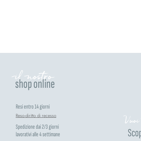
il nostro
shop online
Resi entro 14 giorni
Reso-diritto di recesso
Vuoi
Spedizione dai 2/3 giorni
Scop
lavorativi alle 4 settimane