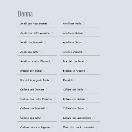
Donna
Anelli con Acquamarina
Anelli con Perle
Anelli con Pietre preziose
Anelli con Rubini
Anelli con Smeraldi
Anelli con Topazi
Anelli con Zaffiri
Anelli in Argento
Anelli in oro con Diamanti
Bracciali con Perle
Bracciali con iniziali
Bracciali in Argento
Bracciali in Argento Bimbi
Ciondoli
Collane con Diamanti
Collane con Perle
Collane con Pietre Preziose
Collane con Rubini
Collane con Smeraldi
Collane con Topazi
Collane con Zaffiri
Collane con acquamarina
Collane donna in Argento
Orecchini con Acquamarina