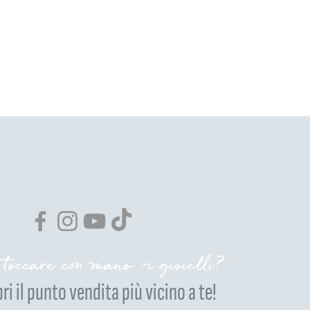
 toccare con mano i gioielli?
ri il punto vendita più vicino a te!