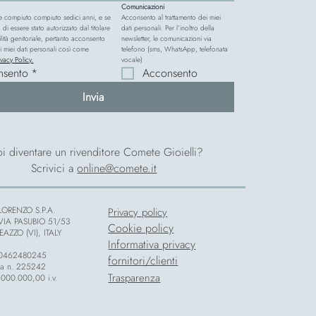
Comunicazioni
e compiuto compiuto sedici anni, e se 
Acconsento al trattamento dei miei 
 di essere stato autorizzato dal titolare 
dati personali. Per l’inoltro della 
lità genitoriale, pertanto acconsento 
newsletter, le comunicazioni via 
i miei dati personali così come 
telefono (sms, WhatsApp, telefonata 
ivacy Policy.
vocale)
nsento
*
Acconsento
Invia
i diventare un rivenditore Comete Gioielli?
Scrivici a
online@comete.it
ORENZO S.P.A.
Privacy policy
 VIA PASUBIO 51/53
Cookie policy
AZZO (VI), ITALY
Informativa privacy
 00462480245
fornitori/clienti
za n. 225242
Trasparenza
.000.000,00 i.v.