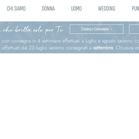
CHI SIAMO
DONNA
UOMO
WEDDING
PUN
 che brilla solo per Te
Cresima e Comunione
ni con consegna in 4 settimane effettuati a luglio e agosto saranno 
effettuati dal 23 luglio saranno consegnati a
settembre.
Chiusura est