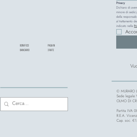
Privacy
Dichiaro di aver
minore di sedici,
della responsabi
al trattamento de
indicato nella 
Pr
Acco
BONIFICO
PAGA IN
BANCARIO
3 RATE
Vuo
© MURARO L
Sede legale
OLMO DI CRE
Partita IVA
R.E.A. Vicen
Cap. soc. €1