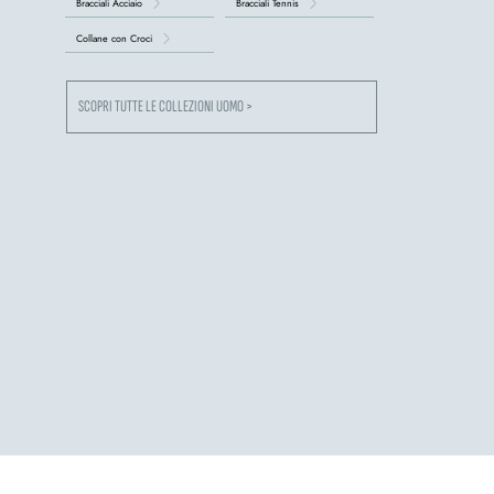
Bracciali Acciaio
Bracciali Tennis
Collane con Croci
SCOPRI TUTTE LE COLLEZIONI UOMO >