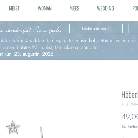
MEIST
WOMAN
MEES
WEDDING
PO
is särab just Sinu jaoks
Kinnitus ja esimene
katakse kõigi 4‑nädalase tarneajaga tellimuste kohaletoimetamine edas
sitatud alates 23. juulist, tarnitakse septembris.
st kuni 23. augustini 2026.
Hõbeda
SKU: OR
49,0
Tax Inclu