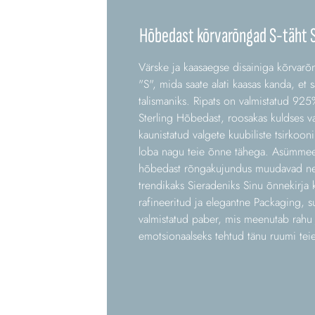
Hõbedast kõrvarõngad S-täht St
Värske ja kaasaegse disainiga kõrvarõng
"S", mida saate alati kaasas kanda, et
talismaniks. Ripats on valmistatud 9
Sterling Hõbedast, roosakas kuldses va
kaunistatud valgete kuubiliste tsirkoon
loba nagu teie õnne tähega. Asümmeetr
hõbedast rõngakujundus muudavad need
trendikaks Sieradeniks Sinu õnnekirja 
rafineeritud ja elegantne Packaging, su
valmistatud paber, mis meenutab rahu ja
emotsionaalseks tehtud tänu ruumi teie