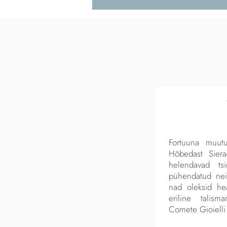
Fortuuna muutu
Hõbedast Siera
helendavad ts
pühendatud neil
nad oleksid hea
eriline talism
Comete Gioielli 