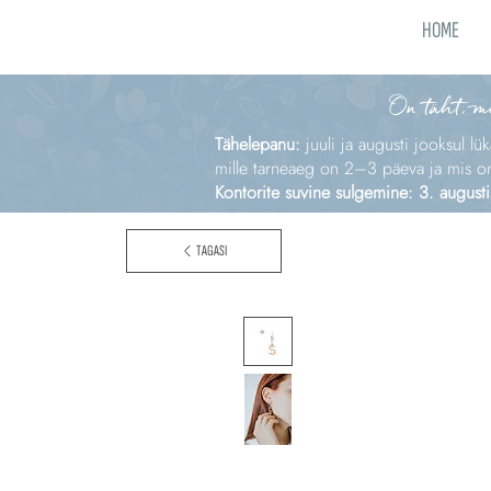
HOME
On täht, m
Tähelepanu:
juuli ja augusti jooksul lü
mille tarneaeg on 2–3 päeva ja mis on e
Kontorite suvine sulgemine: 3. augusti
TAGASI