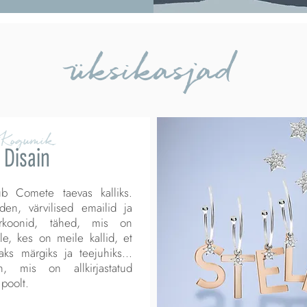
üksikasjad
Kogumik
Disain
b Comete taevas kalliks.
den, värvilised emailid ja
irkoonid, tähed, mis on
e, kes on meile kallid, et
ks märgiks ja teejuhiks...
an, mis on allkirjastatud
poolt.