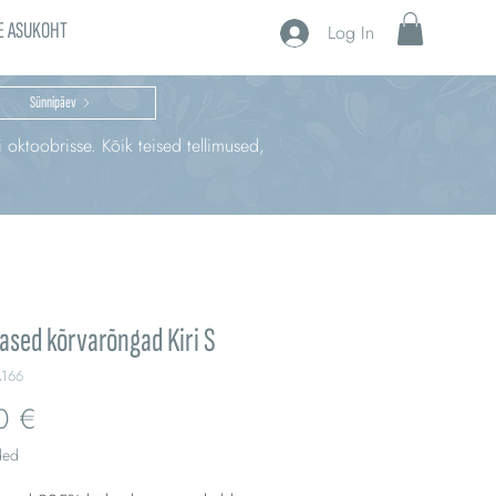
E ASUKOHT
Log In
Sünnipäev
i oktoobrisse. Kõik teised tellimused,
sed kõrvarõngad Kiri S
A166
Price
0 €
ded