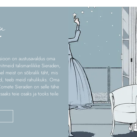
u
r
tsioon on austusavaldus oma
itmeid talismanlikke Sieraden,
el meist on sõbralik täht, mis
id, teeb meid rahulikuks. Oma
Comete Sieraden on selle tähe
saaks teie osaks ja tooks teile