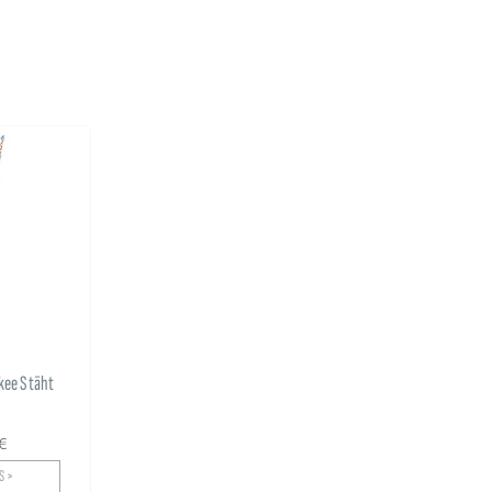
r
kee S täht
€
S >