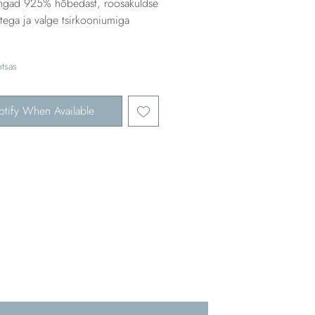
ngad 925% hõbedast, roosakuldse
tega ja valge tsirkooniumiga
tsas
otify When Available