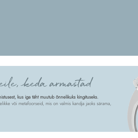
eile, keda armastad
tusest, kus iga täht muutub õnnelikuks kingituseks.
likke või metafoorseid, mis on valmis kandja jaoks särama,