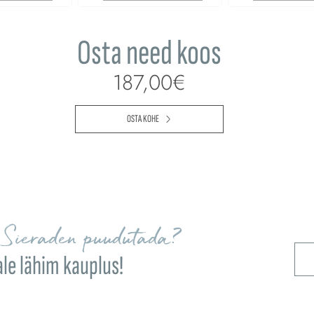
Osta need koos
187,00€
OSTA KOHE
Sieraden puudutada?
ale lähim kauplus!