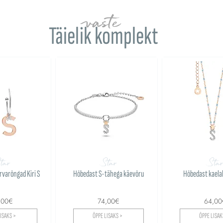
vaste
Täielik komplekt
tar
Star
Sta
varõngad Kiri S
Hõbedast S-tähega käevõru
Hõbedast kaela
,00€
74,00€
64,00
ISAKS >
ÕPPE LISAKS >
ÕPPE LISAK