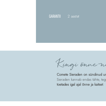
GARANTII
2 aastat
Kingi õnne n
Comete Sieraden on sündinud unis
Sieraden kannab endas tähte, tege
toetades igal ajal õnne ja kaitset
.