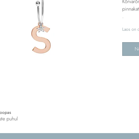
Kõrvarõ
pinnakat
.
Laos on o
N
roopas
ste puhul