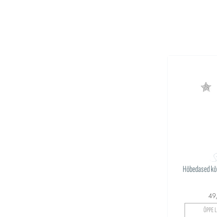
S
Hõbedased kõr
49
ÕPPE L