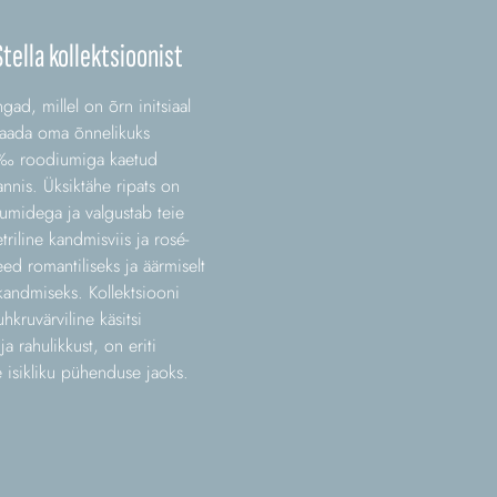
ella kollektsioonist
ad, millel on õrn initsiaal
 saada oma õnnelikuks
25‰ roodiumiga kaetud
nnis. Üksiktähe ripats on
iumidega ja valgustab teie
iline kandmisviis ja rosé-
 romantiliseks ja äärmiselt
kandmiseks. Kollektsiooni
hkruvärviline käsitsi
 rahulikkust, on eriti
 isikliku pühenduse jaoks.