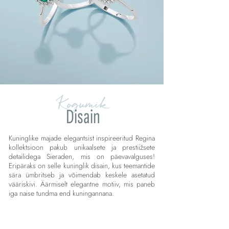
Kogumik
Disain
Kuninglike majade elegantsist inspireeritud Regina
kollektsioon pakub unikaalsete ja prestiižsete
detailidega Sieraden, mis on päevavalguses!
Eripäraks on selle kuninglik disain, kus teemantide
sära ümbritseb ja võimendab keskele asetatud
vääriskivi. Äärmiselt elegantne motiiv, mis paneb
iga naise tundma end kuningannana.