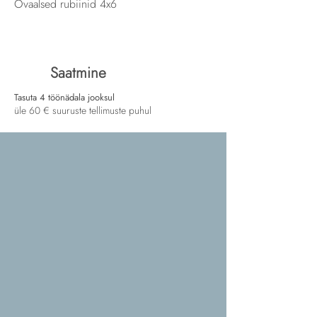
Ovaalsed rubiinid 4x6
Saatmine
Tasuta 4 töönädala jooksul
üle 60 € suuruste tellimuste puhul