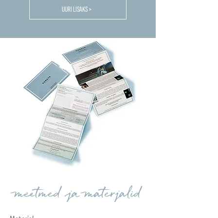
UURI LISAKS >
meetmed ja materjalid