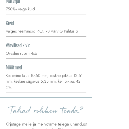
Materjal
750‰ valge kuld
Kivid
Valged teemandid P.Ct. 78 Värv G Puhtus SI
Värvilised kivid
Ovaalne rubiin 4x6
Mõõtmed
Keskmine laius 10,50 mm, keskne pikkus 12,51
mm, keskne sügavus 5,35 mm, keti pikkus 42
cm.
Tahad rohkem teada?
Kirjutage meile ja me võtame teiega ühendust