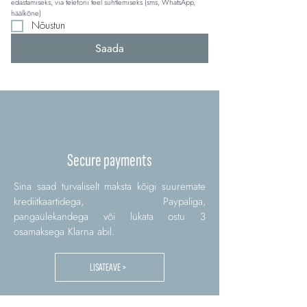
edastamiseks, via telefoni teel suhtlemiseks (sms, WhatsApp, 
häälkõne)
Nõustun
Saada
Secure payments
Sina saad turvaliselt maksta kõigi suuremate
krediitkaartidega, Paypaliga,
pangaülekandega või lükata ostu 3
osamaksega Klarna abil.
LISATEAVE >