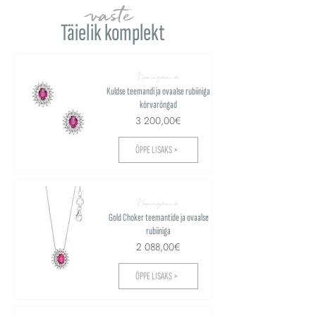
vaste
Täielik komplekt
Kuninganna
Kuldse teemandi ja ovaalse rubiiniga
kõrvarõngad
3 200,00€
ÕPPE LISAKS >
Kuninganna
Gold Choker teemantide ja ovaalse
rubiiniga
2 088,00€
ÕPPE LISAKS >