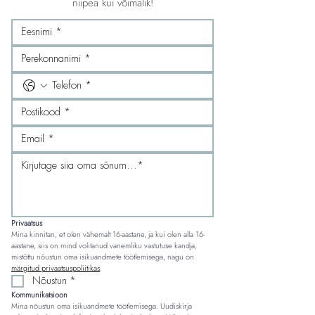
niipea kui võimalik!
Privaatsus
Mina kinnitan, et olen vähemalt 16-aastane, ja kui olen alla 16-
aastane, siis on mind volitanud vanemliku vastutuse kandja, 
mistõttu nõustun oma isikuandmete töötlemisega, nagu on 
märgitud privaatsuspoliitikas
.
Nõustun
*
Kommunikatsioon
Mina nõustun oma isikuandmete töötlemisega. Uudiskirja 