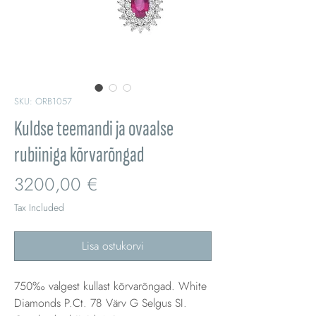
SKU: ORB1057
Kuldse teemandi ja ovaalse
rubiiniga kõrvarõngad
Price
3200,00 €
Tax Included
Lisa ostukorvi
750‰ valgest kullast kõrvarõngad. White
Diamonds P.Ct. 78 Värv G Selgus SI.