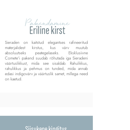
Pakendamine
Eriline kirst
Sieraden on kaitstud elegantses rafineeritud
materjalidest kirstus, kus värv muutub
absoluutseks peategelaseks. Eksklusiivne
Comete'i pakend suudab rõhutada iga Sieradeni
väärtuslikkust, mida see sisaldab. Rahulikkus,
rahulikkus ja pehmus on tunded, mida annab
edasi indigovärv ja väärtuslik samet, millega need
on kaetud.
Siisukene kingitus