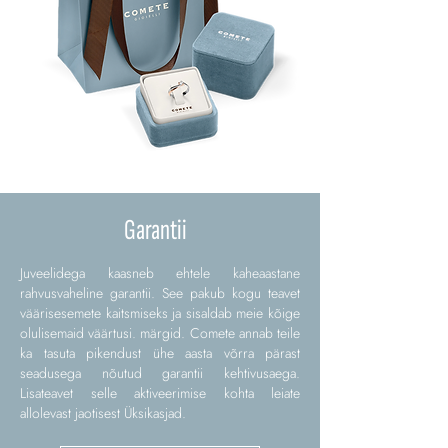
Garantii
Juveelidega kaasneb ehtele kaheaastane
rahvusvaheline garantii. See pakub kogu teavet
väärisesemete kaitsmiseks ja sisaldab meie kõige
olulisemaid väärtusi. märgid. Comete annab teile
ka tasuta pikendust ühe aasta võrra pärast
seadusega nõutud garantii kehtivusaega.
Lisateavet selle aktiveerimise kohta leiate
allolevast jaotisest Üksikasjad.