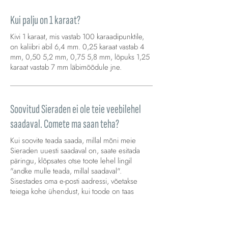
Kui palju on 1 karaat?
Kivi 1 karaat, mis vastab 100 karaadipunktile,
on kaliibri abil 6,4 mm. 0,25 karaat vastab 4
mm, 0,50 5,2 mm, 0,75 5,8 mm, lõpuks 1,25
karaat vastab 7 mm läbimõõdule jne.
Soovitud Sieraden ei ole teie veebilehel
saadaval. Comete ma saan teha?
Kui soovite teada saada, millal mõni meie
Sieraden uuesti saadaval on, saate esitada
päringu, klõpsates otse toote lehel lingil
"andke mulle teada, millal saadaval".
Sisestades oma e-posti aadressi, võetakse
teiega kohe ühendust, kui toode on taas
saadaval.