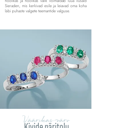
hoolikas ja hoolikas valik võimaldab luua ilusaid
Sieraden, mis kerkivad esile ja leiavad oma koha
läbi puhaste valgete teemantide valguse.
Väärikas värv
Kivide päritolu