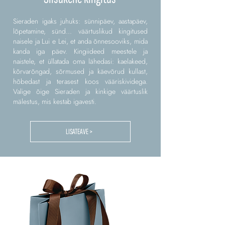
Sieraden igaks juhuks: sünnipäev, aastapäev,
lõpetamine, sünd... väärtuslikud kingitused
naisele ja Lui e Lei, et anda õnnesooviks, mida
kanda iga päev. Kingiideed meestele ja
naistele, et üllatada oma lähedasi: kaelakeed,
kõrvarõngad, sõrmused ja käevõrud kullast,
hõbedast ja terasest koos vääriskividega.
Valige õige Sieraden ja kinkige väärtuslik
mälestus, mis kestab igavesti.
LISATEAVE >