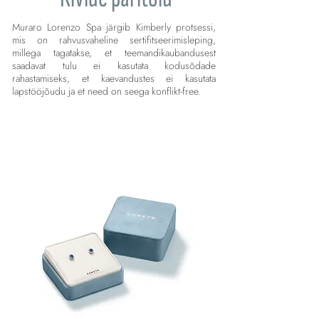
Muraro Lorenzo Spa järgib Kimberly protsessi,
mis on rahvusvaheline sertifitseerimisleping,
millega tagatakse, et teemandikaubandusest
saadavat tulu ei kasutata kodusõdade
rahastamiseks, et kaevandustes ei kasutata
lapstööjõudu ja et need on seega konflikt-free.