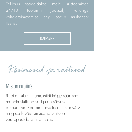
Tellimus töödeldakse meie süsteemides
24/48 töötunni jooksul, kulleriga
kohaletoimetamise aeg sõltub asukohast
Itaalias.
LISATEAVE >
Küsimused ja vastused
Mis on rubiin?
Rubi on alumiiniumoksiidi kõige väärikam
monokristalliline sort ja on värvuselt
erkpunane. See on armastuse ja kire värv
ning seda võib kinkida ka tähtsate
verstapostide tähistamiseks.