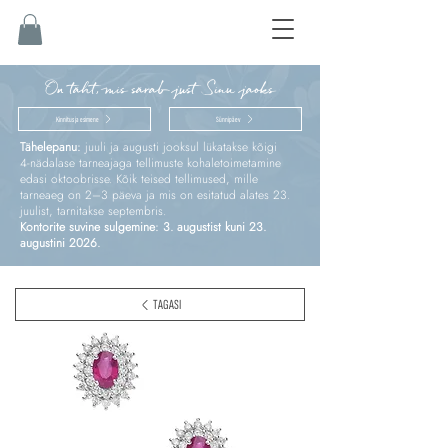
On täht, mis särab just Sinu jaoks
Kinnitus ja esimene
Sünnipäev
Tähelepanu:
juuli ja augusti jooksul lükatakse kõigi
4‑nädalase tarneajaga tellimuste kohaletoimetamine
edasi oktoobrisse. Kõik teised tellimused, mille
tarneaeg on 2–3 päeva ja mis on esitatud alates 23.
juulist, tarnitakse septembris.
Kontorite suvine sulgemine: 3. augustist kuni 23.
augustini 2026.
TAGASI