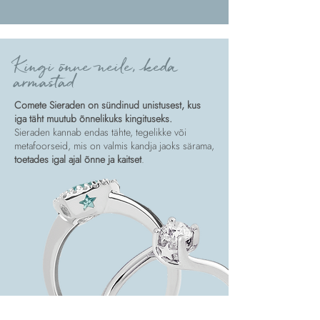
Kingi õnne neile, keda
armastad
Comete Sieraden on sündinud unistusest, kus
iga täht muutub õnnelikuks kingituseks.
Sieraden kannab endas tähte, tegelikke või
metafoorseid, mis on valmis kandja jaoks särama,
toetades igal ajal õnne ja kaitset
.