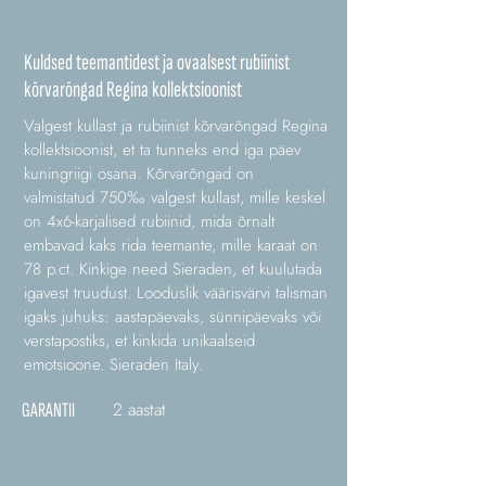
Kuldsed teemantidest ja ovaalsest rubiinist
kõrvarõngad Regina kollektsioonist
Valgest kullast ja rubiinist kõrvarõngad Regina
kollektsioonist, et ta tunneks end iga päev
kuningriigi osana. Kõrvarõngad on
valmistatud 750‰ valgest kullast, mille keskel
on 4x6-karjalised rubiinid, mida õrnalt
embavad kaks rida teemante, mille karaat on
78 p.ct. Kinkige need Sieraden, et kuulutada
igavest truudust. Looduslik väärisvärvi talisman
igaks juhuks: aastapäevaks, sünnipäevaks või
verstapostiks, et kinkida unikaalseid
emotsioone. Sieraden Italy.
2 aastat
GARANTII