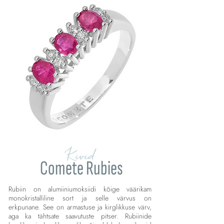
Kivid
Comete Rubies
Rubiin on alumiiniumoksiidi kõige väärikam
monokristalliline sort ja selle värvus on
erkpunane. See on armastuse ja kirglikkuse värv,
aga ka tähtsate saavutuste pitser. Rubiinide