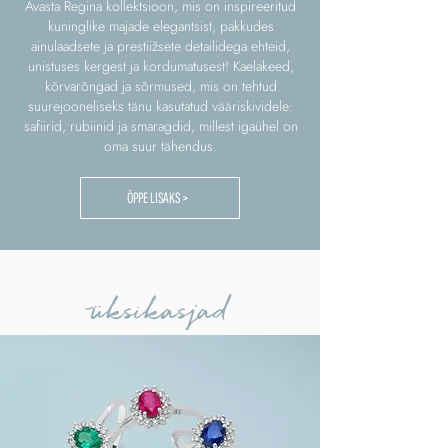
Avasta Regina kollektsioon, mis on inspireeritud
kuninglike majade elegantsist, pakkudes
ainulaadsete ja prestiižsete detailidega ehteid,
unistuses kergest ja kordumatusest! Kaelakeed,
kõrvarõngad ja sõrmused, mis on tehtud
suurejooneliseks tänu kasutatud vääriskividele:
safiirid, rubiinid ja smaragdid, millest igaühel on
oma suur tähendus.
ÕPPE LISAKS >
üksikasjad