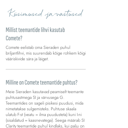
Küsimused ja vastused
Millist teemantide lihvi kasutab
Comete?
Comete eelistab oma Sieraden puhul
briljantlihvi, mis suurendab kõige rohkem kõigi
vääriskivide sära ja läiget.
Milline on Comete teemantide puhtus?
Meie Sieraden kasutavad peamiselt teemante
puhtusastmega SI ja värvusega G.
Teemantides on sageli pisikesi puudusi, mida
nimetatakse sulgemisteks. Puhtuse skaala
ulatub F-st (veatu = ilma puudusteta) kuni I-ni
(sisaldatud = kaasnevatega). Seega määrab SI
Clarity teemantide puhul kindlaks, kui palju on