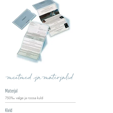
meetmed ja materjalid
Materjal
750‰ valge ja roosa kuld
Kivid