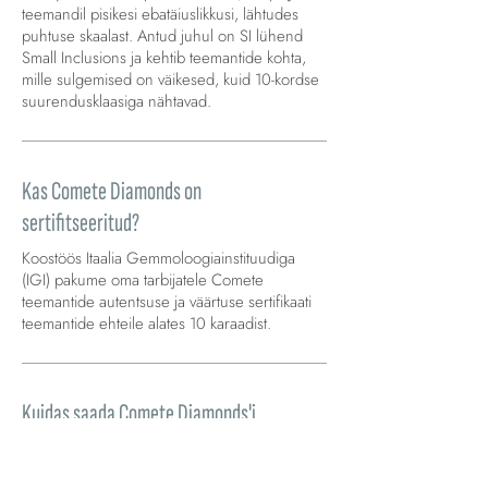
teemandil pisikesi ebatäiuslikkusi, lähtudes
puhtuse skaalast. Antud juhul on SI lühend
Small Inclusions ja kehtib teemantide kohta,
mille sulgemised on väikesed, kuid 10-kordse
suurendusklaasiga nähtavad.
Kas Comete Diamonds on
sertifitseeritud?
Koostöös Itaalia Gemmoloogiainstituudiga
(IGI) pakume oma tarbijatele Comete
teemantide autentsuse ja väärtuse sertifikaati
teemantide ehteile alates 10 karaadist.
Kuidas saada Comete Diamonds'i
autentsussertifikaat?
Comete teemantide autentsussertifikaadi