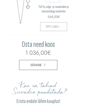
Valguspunktid
750 ‰ valge- ja roosakuldne ja
teemantidega kaelarihm
568,00€
ÕPPE LISAKS >
Osta need koos
1 036,00€
OSTA KOHE
Kas sa tahad
Sieraden puudutada?
Erista endale lähim kauplus!