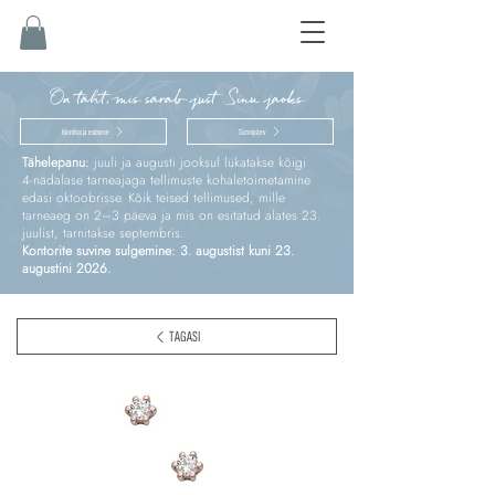
On täht, mis särab just Sinu jaoks
Kinnitus ja esimene
Sünnipäev
Tähelepanu:
juuli ja augusti jooksul lükatakse kõigi
4‑nädalase tarneajaga tellimuste kohaletoimetamine
edasi oktoobrisse. Kõik teised tellimused, mille
tarneaeg on 2–3 päeva ja mis on esitatud alates 23.
juulist, tarnitakse septembris.
Kontorite suvine sulgemine: 3. augustist kuni 23.
augustini 2026.
TAGASI