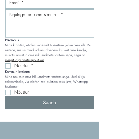
Privaatsus
Mina kinnitan, et olen vähemalt 16-aastane, ja kui olen alla 16-
aastane, siis on mind volitanud vanemliku vastutuse kandja, 
mistõttu nõustun oma isikuandmete töötlemisega, nagu on 
märgitud privaatsuspoliitikas
.
Nõustun
*
Kommunikatsioon
Mina nõustun oma isikuandmete töötlemisega. Uudiskirja 
edastamiseks, via telefoni teel suhtlemiseks (sms, WhatsApp, 
häälkõne)
Nõustun
Saada