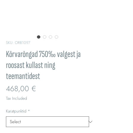
SKU: ORB1097
Kõrvarõngad 750‰ valgest ja
roosast kullast ning
teemantidest
Price
468,00 €
Tax Included
Karatpunktid
*