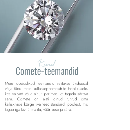
Kivid
Comete-teemandid
Meie looduslikud teemandid valitakse ükshaaval
välja tänu meie kullasseppameistrite hoolikusele,
kes valivad välja ainult parimad, et tagada särava
sära. Comete on alati olnud tuntud oma
kalliskivide kõrge kvaliteedistandardi poolest, mis
tagab iga kivi ülima ilu, väärikuse ja sära.