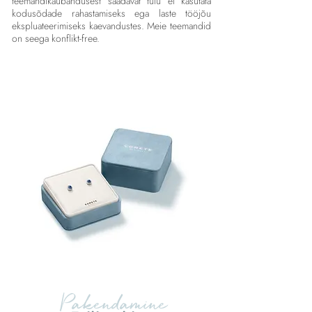
teemandikaubandusest saadavat tulu ei kasutata
kodusõdade rahastamiseks ega laste tööjõu
ekspluateerimiseks kaevandustes. Meie teemandid
on seega konflikt-free.
Pakendamine