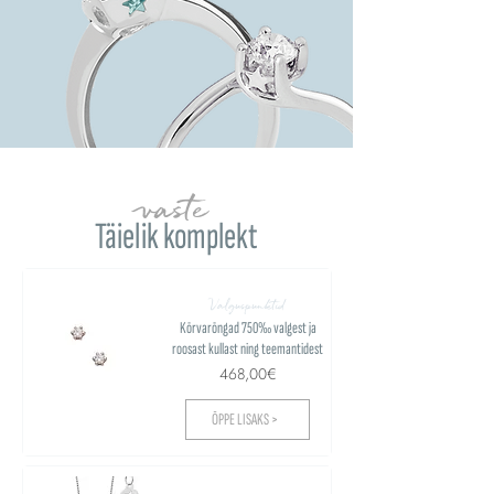
vaste
Täielik komplekt
Valguspunktid
Kõrvarõngad 750‰ valgest ja
roosast kullast ning teemantidest
468,00€
ÕPPE LISAKS >