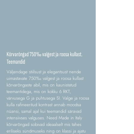
Kõrvarõngad 750‰ valgest ja roosa kullast.
Teemandid
Väljendage stiilsust ja elegantsust nende
uimastavate 750‰ valgest ja roosa kullast
kõrvarõngaste abil, mis on kaunistatud
teemantidega, mis on kokku 6 RKT,
värvusega G ja puhtusega SI. Valge ja roosa
kulla rafineeritud kontrast annab moodsa
nüansi, samal ajal kui teemandid säravad
intensiivses valguses. Need Made in Italy
kõrvarõngad sobivad ideaalselt mis tahes
eriliseks sündmuseks ning on klassi ja ajatu