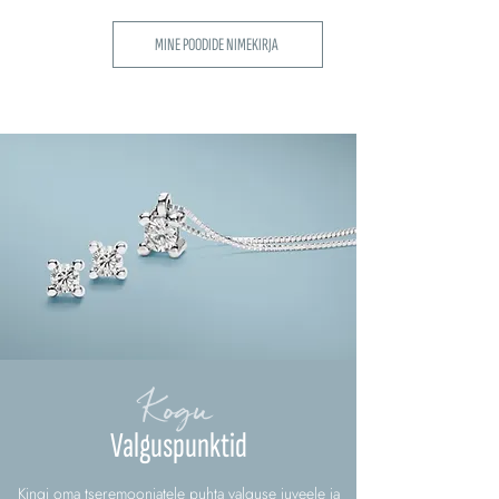
MINE POODIDE NIMEKIRJA
Kogu
Valguspunktid
Kingi oma tseremooniatele puhta valguse juveele ja