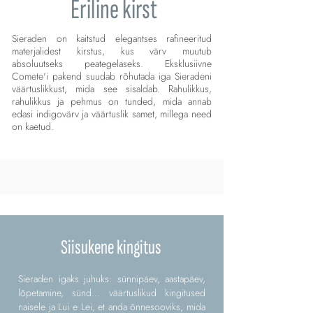
Eriline kirst
Sieraden on kaitstud elegantses rafineeritud
materjalidest kirstus, kus värv muutub
absoluutseks peategelaseks. Eksklusiivne
Comete'i pakend suudab rõhutada iga Sieradeni
väärtuslikkust, mida see sisaldab. Rahulikkus,
rahulikkus ja pehmus on tunded, mida annab
edasi indigovärv ja väärtuslik samet, millega need
on kaetud.
Siisukene kingitus
Sieraden igaks juhuks: sünnipäev, aastapäev,
lõpetamine, sünd... väärtuslikud kingitused
naisele ja Lui e Lei, et anda õnnesooviks, mida