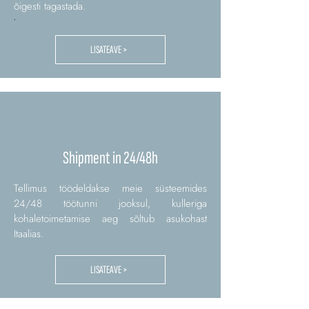
õigesti tagastada.
.
LISATEAVE >
Shipment in 24/48h
Tellimus töödeldakse meie süsteemides
24/48 töötunni jooksul, kulleriga
kohaletoimetamise aeg sõltub asukohast
Itaalias.
LISATEAVE >