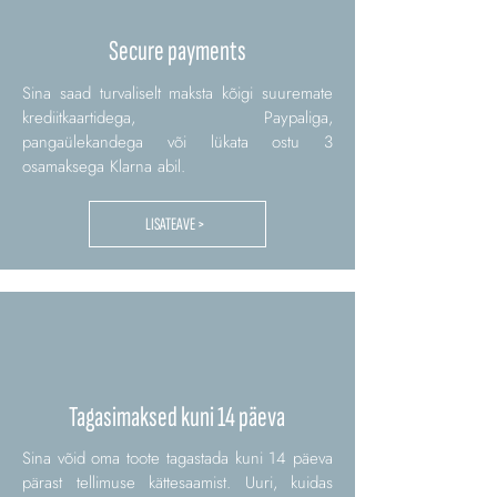
Secure payments
Sina saad turvaliselt maksta kõigi suuremate
krediitkaartidega, Paypaliga,
pangaülekandega või lükata ostu 3
osamaksega Klarna abil.
LISATEAVE >
Tagasimaksed kuni 14 päeva
Sina võid oma toote tagastada kuni 14 päeva
pärast tellimuse kättesaamist. Uuri, kuidas