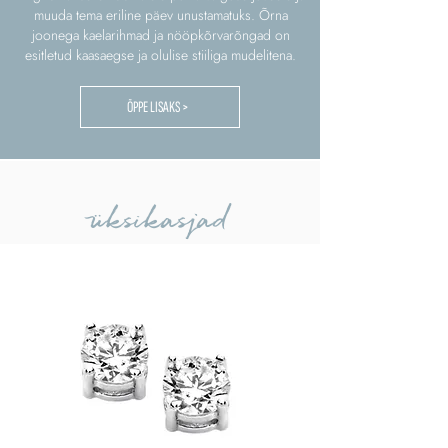
muuda tema eriline päev unustamatuks. Õrna
joonega kaelarihmad ja nööpkõrvarõngad on
esitletud kaasaegse ja olulise stiiliga mudelitena.
ÕPPE LISAKS >
üksikasjad