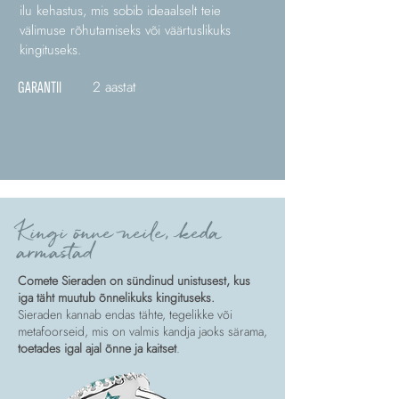
ilu kehastus, mis sobib ideaalselt teie
välimuse rõhutamiseks või väärtuslikuks
kingituseks.
2 aastat
GARANTII
Kingi õnne neile, keda
armastad
Comete Sieraden on sündinud unistusest, kus
iga täht muutub õnnelikuks kingituseks.
Sieraden kannab endas tähte, tegelikke või
metafoorseid, mis on valmis kandja jaoks särama,
toetades igal ajal õnne ja kaitset
.