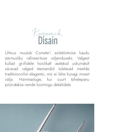
Kogumik
Disain
Lihtsus muutub Comete'i esiletõstmise kaudu
äärmusliku rafineerituse väljenduseks. Valgest
kullast griifidele hoolikalt asetatud uskumatult
säravad valged teemandid tuletavad meelde
traditsioonilist elegantsi, mis ei lähe kunagi moest
välja. Hämmastuge, kui suurt tähelepanu
pööratakse nende loomingu detailidele.