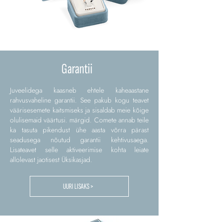
Garantii
Juveelidega kaasneb ehtele kaheaastane
rahvusvaheline garantii. See pakub kogu teavet
väärisesemete kaitsmiseks ja sisaldab meie kõige
olulisemaid väärtusi. märgid. Comete annab teile
ka tasuta pikendust ühe aasta võrra pärast
seadusega nõutud garantii kehtivusaega.
Lisateavet selle aktiveerimise kohta leiate
allolevast jaotisest Üksikasjad.
UURI LISAKS >