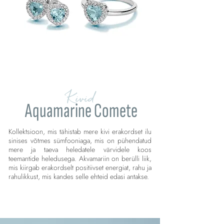
Kivid
Aquamarine Comete
Kollektsioon, mis tähistab mere kivi erakordset ilu
sinises võtmes sümfooniaga, mis on pühendatud
mere ja taeva heledatele värvidele koos
teemantide heledusega. Akvamariin on berülli liik,
mis kiirgab erakordselt positiivset energiat, rahu ja
rahulikkust, mis kandes selle ehteid edasi antakse.