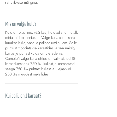
rahulikkuse märgina.
Mis on valge kuld?
Kuld on plastiline, väärikas, helekollane metall,
mida leidub looduses. Valge kulla saamiseks
luuakse kulla, vase ja pallaadiumi sulam. Selle
puhtust mõõdetakse karaatides ja see näitab,
kui palju puhast kulda on Sieradenis:
Comete'i valge kulla ehted on valmistatud 18-
karaadisest ehk 750 ‰ kullast ja koosnevad
seega 750 ‰ puhtast kullast ja ülejäänud
250 ‰ muudest metallidest.
Kui palju on 1 karaat?
Kivi 1 karaat, mis vastab 100 karaadipunktile,
on kaliibri abil 6,4 mm. 0,25 karaat vastab 4
mm, 0,50 5,2 mm, 0,75 5,8 mm, lõpuks 1,25