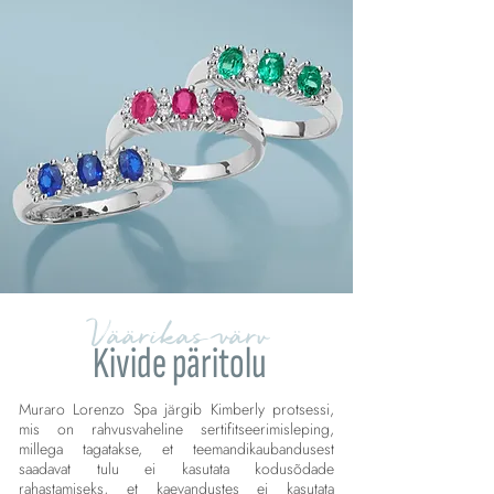
Väärikas värv
Kivide päritolu
Muraro Lorenzo Spa järgib Kimberly protsessi,
mis on rahvusvaheline sertifitseerimisleping,
millega tagatakse, et teemandikaubandusest
saadavat tulu ei kasutata kodusõdade
rahastamiseks, et kaevandustes ei kasutata