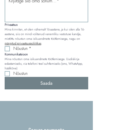
Privaatsus
Mina kinnitan, et olen vähemalt 16-aastane, ja kui olen alla 16-
aastane, siis on mind volitanud vanemliku vastutuse kandja, 
mistõttu nõustun oma isikuandmete töötlemisega, nagu on 
märgitud privaatsuspoliitikas
.
Nõustun
*
Kommunikatsioon
Mina nõustun oma isikuandmete töötlemisega. Uudiskirja 
edastamiseks, via telefoni teel suhtlemiseks (sms, WhatsApp, 
häälkõne)
Nõustun
Saada