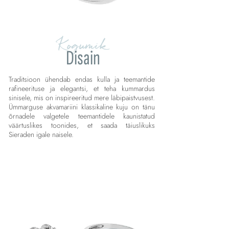
Kogumik
Disain
Traditsioon ühendab endas kulla ja teemantide
rafineerituse ja elegantsi, et teha kummardus
sinisele, mis on inspireeritud mere läbipaistvusest.
Ümmarguse akvamariini klassikaline kuju on tänu
õrnadele valgetele teemantidele kaunistatud
väärtuslikes toonides, et saada täiuslikuks
Sieraden igale naisele.