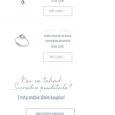
538,00€
ÕPPE LISAKS >
Akvamariini fantaasia
Kuldne teemant sõrmus ja
ümmargune akvamariin
858,00€
ÕPPE LISAKS >
Kas sa tahad
Sieraden puudutada?
Erista endale lähim kauplus!
MINE POODIDE NIMEKIRJA