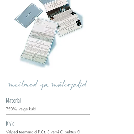
meetmed ja materjalid
Materjal
750‰ valge kuld
Kivid
Valged teemandid P.Ct. 3 värvi G puhtus SI