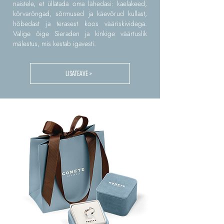
naistele, et üllatada oma lähedasi: kaelakeed,
kõrvarõngad, sõrmused ja käevõrud kullast,
hõbedast ja terasest koos vääriskividega.
Valige õige Sieraden ja kinkige väärtuslik
mälestus, mis kestab igavesti.
LISATEAVE >