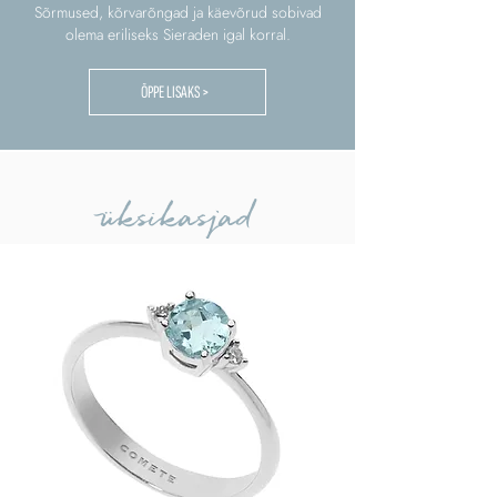
Sõrmused, kõrvarõngad ja käevõrud sobivad
olema eriliseks Sieraden igal korral.
ÕPPE LISAKS >
üksikasjad