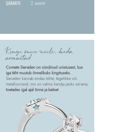
2 aastat
GARANTII
Kingi õnne neile, keda
armastad
Comete Sieraden on sündinud unistusest, kus
iga täht muutub õnnelikuks kingituseks.
Sieraden kannab endas tähte, tegelikke või
metafoorseid, mis on valmis kandja jaoks särama,
toetades igal ajal õnne ja kaitset
.