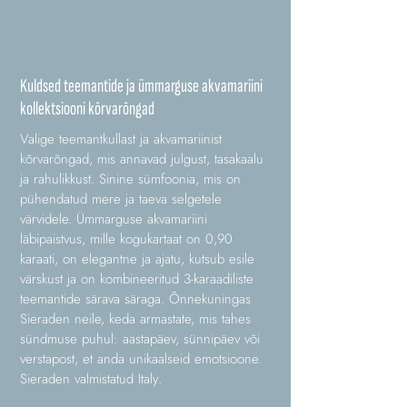
Kuldsed teemantide ja ümmarguse akvamariini
kollektsiooni kõrvarõngad
Valige teemantkullast ja akvamariinist
kõrvarõngad, mis annavad julgust, tasakaalu
ja rahulikkust. Sinine sümfoonia, mis on
pühendatud mere ja taeva selgetele
värvidele. Ümmarguse akvamariini
läbipaistvus, mille kogukartaat on 0,90
karaati, on elegantne ja ajatu, kutsub esile
värskust ja on kombineeritud 3-karaadiliste
teemantide särava säraga. Õnnekuningas
Sieraden neile, keda armastate, mis tahes
sündmuse puhul: aastapäev, sünnipäev või
verstapost, et anda unikaalseid emotsioone.
Sieraden valmistatud Italy.