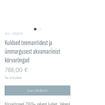
SKU: ORQ229
Kuldsed teemantidest ja
ümmargusest akvamariinist
kõrvarõngad
Price
788,00 €
Tax Included
Lisa ostukorvi
Kõrvarõngad 750‰ valgest kullast. Valged