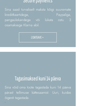
Secure payments
Sina saad turvaliselt maksta kõigi suuremate
krediitkaartidega, Paypaliga,
pangaülekandega või lükata ostu 3
osamaksega Klarna abil.
LISATEAVE >
Tagasimaksed kuni 14 päeva
Sina võid oma toote tagastada kuni 14 päeva
pärast tellimuse kättesaamist. Uuri, kuidas
õigesti tagastada.
.