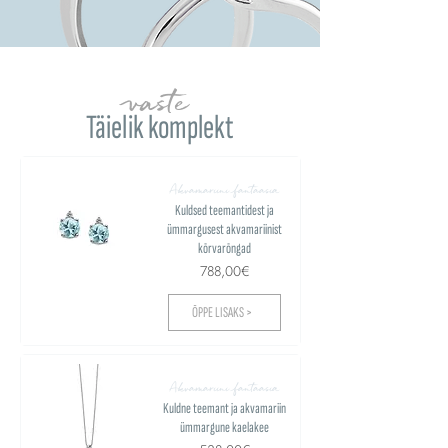
vaste
Täielik komplekt
Akvamariini fantaasia
Kuldsed teemantidest ja
ümmargusest akvamariinist
kõrvarõngad
788,00€
ÕPPE LISAKS >
Akvamariini fantaasia
Kuldne teemant ja akvamariin
ümmargune kaelakee