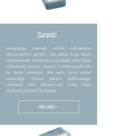
Garantii
Juveelidega kaasneb ehtele kaheaastane
rahvusvaheline garantii. See pakub kogu teavet
väärisesemete kaitsmiseks ja sisaldab meie kõige
olulisemaid väärtusi. märgid. Comete annab teile
ka tasuta pikendust ühe aasta võrra pärast
seadusega nõutud garantii kehtivusaega.
Lisateavet selle aktiveerimise kohta leiate
allolevast jaotisest Üksikasjad.
UURI LISAKS >