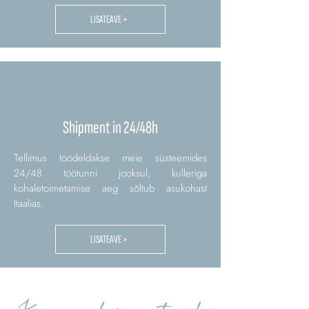
LISATEAVE >
Shipment in 24/48h
Tellimus töödeldakse meie süsteemides
24/48 töötunni jooksul, kulleriga
kohaletoimetamise aeg sõltub asukohast
Itaalias.
LISATEAVE >