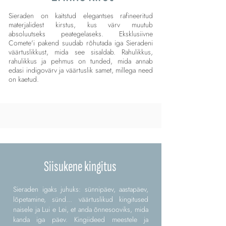
Sieraden on kaitstud elegantses rafineeritud
materjalidest kirstus, kus värv muutub
absoluutseks peategelaseks. Eksklusiivne
Comete'i pakend suudab rõhutada iga Sieradeni
väärtuslikkust, mida see sisaldab. Rahulikkus,
rahulikkus ja pehmus on tunded, mida annab
edasi indigovärv ja väärtuslik samet, millega need
on kaetud.
Siisukene kingitus
Sieraden igaks juhuks: sünnipäev, aastapäev,
lõpetamine, sünd... väärtuslikud kingitused
naisele ja Lui e Lei, et anda õnnesooviks, mida
kanda iga päev. Kingiideed meestele ja