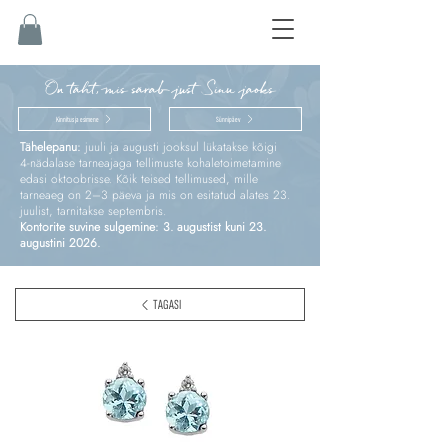
On täht, mis särab just Sinu jaoks
Kinnitus ja esimene
Sünnipäev
Tähelepanu:
juuli ja augusti jooksul lükatakse kõigi
4‑nädalase tarneajaga tellimuste kohaletoimetamine
edasi oktoobrisse. Kõik teised tellimused, mille
tarneaeg on 2–3 päeva ja mis on esitatud alates 23.
juulist, tarnitakse septembris.
Kontorite suvine sulgemine: 3. augustist kuni 23.
augustini 2026.
TAGASI