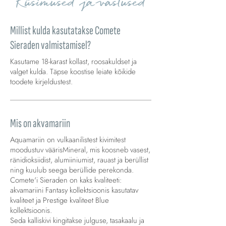
Küsimused ja vastused
Millist kulda kasutatakse Comete
Sieraden valmistamisel?
Kasutame 18-karast kollast, roosakuldset ja
valget kulda. Täpse koostise leiate kõikide
toodete kirjeldustest.
Mis on akvamariin
Aquamariin on vulkaanilistest kivimitest
moodustuv väärisMineral, mis koosneb vasest,
ränidioksiidist, alumiiniumist, rauast ja berüllist
ning kuulub seega berüllide perekonda.
Comete'i Sieraden on kaks kvaliteeti:
akvamariini Fantasy kollektsioonis kasutatav
kvaliteet ja Prestige kvaliteet Blue
kollektsioonis.
Seda kalliskivi kingitakse julguse, tasakaalu ja