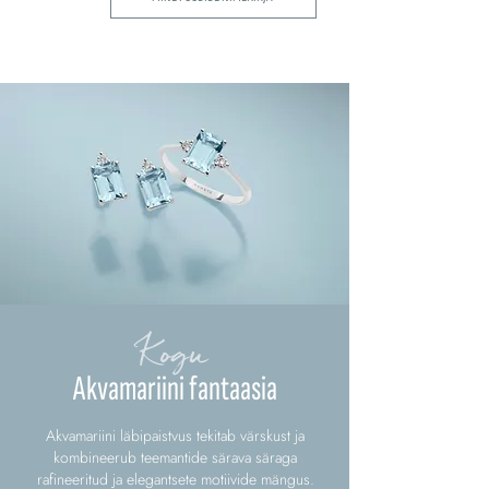
Kogu
Akvamariini fantaasia
Akvamariini läbipaistvus tekitab värskust ja
kombineerub teemantide särava säraga
rafineeritud ja elegantsete motiivide mängus.