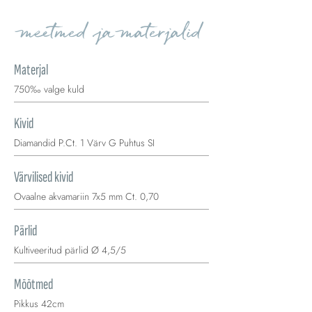
meetmed ja materjalid
Materjal
750‰ valge kuld
Kivid
Diamandid P.Ct. 1 Värv G Puhtus SI
Värvilised kivid
Ovaalne akvamariin 7x5 mm Ct. 0,70
Pärlid
Kultiveeritud pärlid Ø 4,5/5
Mõõtmed
Pikkus 42cm