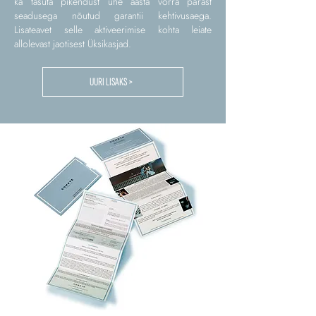
ka tasuta pikendust ühe aasta võrra pärast
seadusega nõutud garantii kehtivusaega.
Lisateavet selle aktiveerimise kohta leiate
allolevast jaotisest Üksikasjad.
UURI LISAKS >