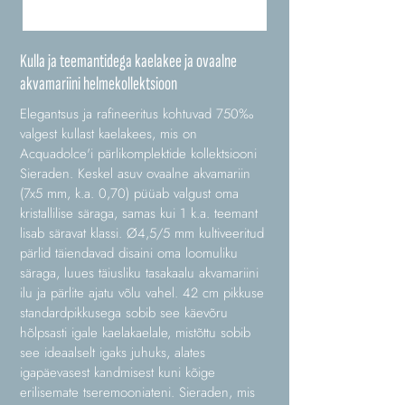
Kulla ja teemantidega kaelakee ja ovaalne
akvamariini helmekollektsioon
Elegantsus ja rafineeritus kohtuvad 750‰
valgest kullast kaelakees, mis on
Acquadolce'i pärlikomplektide kollektsiooni
Sieraden. Keskel asuv ovaalne akvamariin
(7x5 mm, k.a. 0,70) püüab valgust oma
kristallilise säraga, samas kui 1 k.a. teemant
lisab säravat klassi. Ø4,5/5 mm kultiveeritud
pärlid täiendavad disaini oma loomuliku
säraga, luues täiusliku tasakaalu akvamariini
ilu ja pärlite ajatu võlu vahel. 42 cm pikkuse
standardpikkusega sobib see käevõru
hõlpsasti igale kaelakaelale, mistõttu sobib
see ideaalselt igaks juhuks, alates
igapäevasest kandmisest kuni kõige
erilisemate tseremooniateni. Sieraden, mis