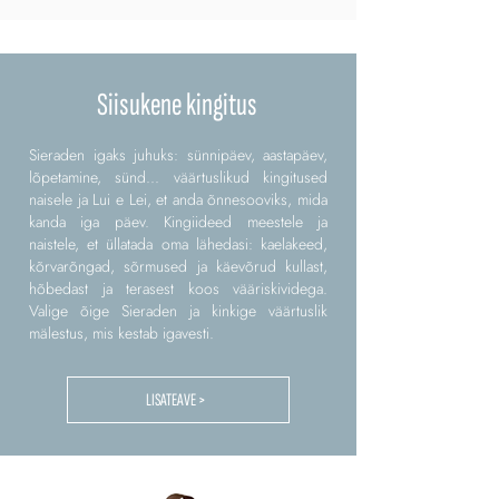
Siisukene kingitus
Sieraden igaks juhuks: sünnipäev, aastapäev,
lõpetamine, sünd... väärtuslikud kingitused
naisele ja Lui e Lei, et anda õnnesooviks, mida
kanda iga päev. Kingiideed meestele ja
naistele, et üllatada oma lähedasi: kaelakeed,
kõrvarõngad, sõrmused ja käevõrud kullast,
hõbedast ja terasest koos vääriskividega.
Valige õige Sieraden ja kinkige väärtuslik
mälestus, mis kestab igavesti.
LISATEAVE >