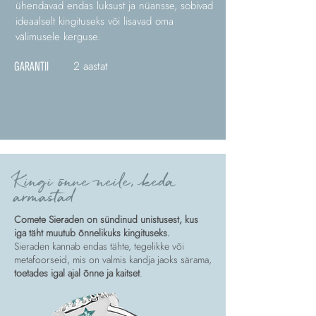
ühendavad endas luksust ja nüansse, sobivad
ideaalselt kingituseks või lisavad oma
välimusele kerguse.
2 aastat
GARANTII
Kingi õnne neile, keda
armastad
Comete Sieraden on sündinud unistusest, kus
iga täht muutub õnnelikuks kingituseks.
Sieraden kannab endas tähte, tegelikke või
metafoorseid, mis on valmis kandja jaoks särama,
toetades igal ajal õnne ja kaitset
.