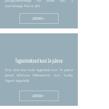
pangaülekandega või lükata ostu 3
osamaksega Klarna abil.
LISATEAVE >
Tagasimaksed kuni 14 päeva
Sina võid oma toote tagastada kuni 14 päeva
pärast tellimuse kättesaamist. Uuri, kuidas
õigesti tagastada.
.
LISATEAVE >