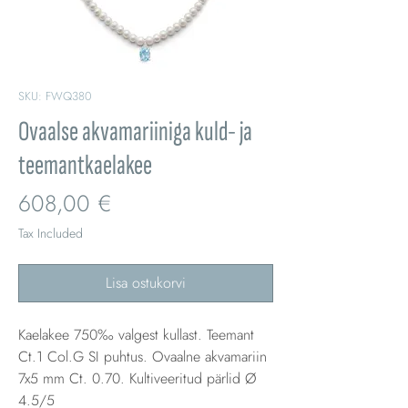
SKU: FWQ380
Ovaalse akvamariiniga kuld- ja
teemantkaelakee
Price
608,00 €
Tax Included
Lisa ostukorvi
Kaelakee 750‰ valgest kullast. Teemant
Ct.1 Col.G SI puhtus. Ovaalne akvamariin
7x5 mm Ct. 0.70. Kultiveeritud pärlid Ø
4.5/5