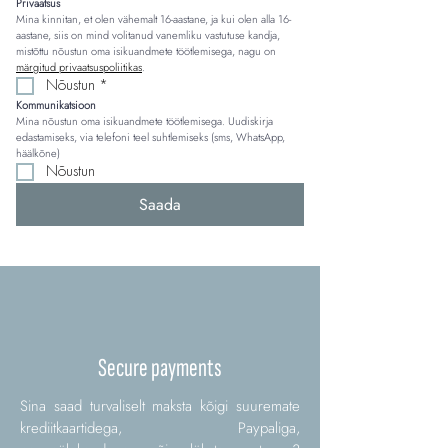
Privaatsus
Mina kinnitan, et olen vähemalt 16-aastane, ja kui olen alla 16-
aastane, siis on mind volitanud vanemliku vastutuse kandja, 
mistõttu nõustun oma isikuandmete töötlemisega, nagu on 
märgitud privaatsuspoliitikas
.
Nõustun
*
Kommunikatsioon
Mina nõustun oma isikuandmete töötlemisega. Uudiskirja 
edastamiseks, via telefoni teel suhtlemiseks (sms, WhatsApp, 
häälkõne)
Nõustun
Saada
Secure payments
Sina saad turvaliselt maksta kõigi suuremate
krediitkaartidega, Paypaliga,