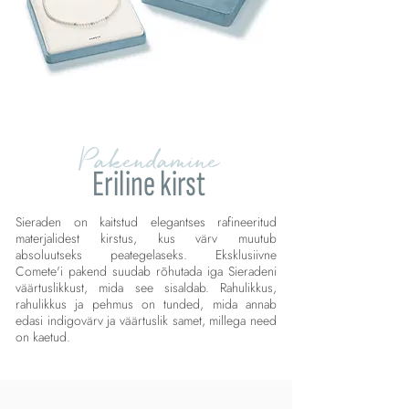
Pakendamine
Eriline kirst
Sieraden on kaitstud elegantses rafineeritud
materjalidest kirstus, kus värv muutub
absoluutseks peategelaseks. Eksklusiivne
Comete'i pakend suudab rõhutada iga Sieradeni
väärtuslikkust, mida see sisaldab. Rahulikkus,
rahulikkus ja pehmus on tunded, mida annab
edasi indigovärv ja väärtuslik samet, millega need
on kaetud.