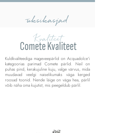
üksikasjad
Kvaliteet
Comete Kvaliteet
Kuldkvaliteediga mageveepärlid on Acquadolce'i
kategoorias parimad Comete pärlid. Neil on
puhas pind, kerakujuline kuju, valge värvus, mida
muudavad veelgi naiselikumaks väga kerged
roosad toonid. Nende läige on väga hea, pärlil
võib näha oma kujutist, mis peegeldub pärlil.