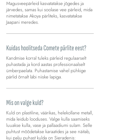
Magusveepärleid kasvatatakse jõgedes ja
järvedes, samas kui soolase vee pärleid, mida
nimetatakse Akoya pärliteks, kasvatatakse
Jaapani meredes.
Kuidas hoolitseda Comete pärlite eest?
Kandmise korral tuleks pärleid regulaarselt
puhastada ja kord aastas professionaalselt
ümberpaelata. Puhastamise vahel pühkige
pärlid õrnalt läbi niiske lapiga.
Mis on valge kuld?
Kuld on plastiline, väärikas, helekollane metall,
mida leidub looduses. Valge kulla saamiseks
luuakse kulla, vase ja pallaadiumi sulam. Selle
puhtust mõõdetakse karaatides ja see näitab,
kui palju puhast kulda on Sieradenis: