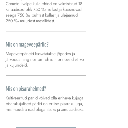
Comete'i valge kulla ehted on valmistatud 18-
karaadisest ehk 750 ‰ kullast ja koosnevad
seega 750 ‰ puhtast kullast ja ülejäänud
250 ‰ muudest metallidest.
Mis on mageveepärlid?
Mageveepärleid kasvatatakse jõgedes ja
järvedes ning neil on rohkem erinevaid värve
ja kujundeid.
Mis on pisarahelmed?
Kultiveeritud pärlid võivad olla erineva kujuga:
pisarakujulised pärlid on erilise pisarakujuga,
mis muudab nad elegantseks ja ainulaadseks.