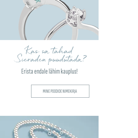
Kas sa tahad
Sieraden puudutada?
Erista endale lähim kauplus!
MINE POODIDE NIMEKIRJA