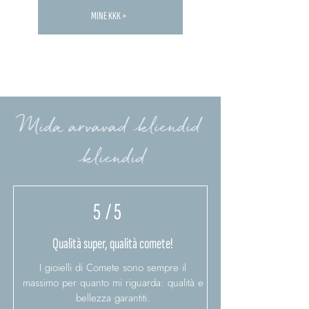
MINE KKK >
Carica altre FAQ...
Mida arvavad kliendid
kliendid
5
/ 5
Qualità super, qualità comete!
I gioielli di Comete sono sempre il
massimo per quanto mi riguarda: qualità e
bellezza garantiti.