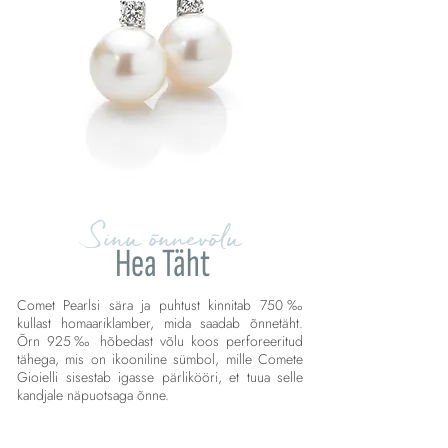
Sinu õnnevõlu
Hea Täht
Comet Pearlsi sära ja puhtust kinnitab 750‰
kullast homaariklamber, mida saadab õnnetäht.
Õrn 925‰ hõbedast võlu koos perforeeritud
tähega, mis on ikooniline sümbol, mille Comete
Gioielli sisestab igasse pärlikööri, et tuua selle
kandjale näpuotsaga õnne.