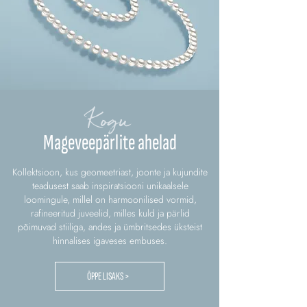
Kogu
Mageveepärlite ahelad
Kollektsioon, kus geomeetriast, joonte ja kujundite
teadusest saab inspiratsiooni unikaalsele
loomingule, millel on harmoonilised vormid,
rafineeritud juveelid, milles kuld ja pärlid
põimuvad stiiliga, andes ja ümbritsedes üksteist
hinnalises igaveses embuses.
ÕPPE LISAKS >