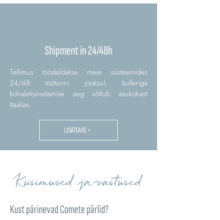
Shipment in 24/48h
Tellimus töödeldakse meie süsteemides
24/48 töötunni jooksul, kulleriga
kohaletoimetamise aeg sõltub asukohast
Itaalias.
LISATEAVE >
Küsimused ja vastused
Kust pärinevad Comete pärlid?