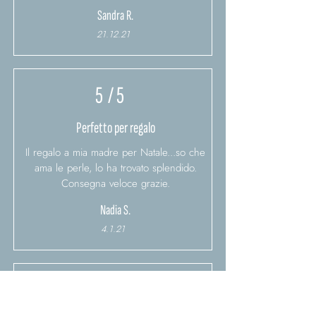
Sandra R.
21.12.21
5
/ 5
Perfetto per regalo
Il regalo a mia madre per Natale...so che
ama le perle, lo ha trovato splendido.
Consegna veloce grazie.
Nadia S.
4.1.21
5
/ 5