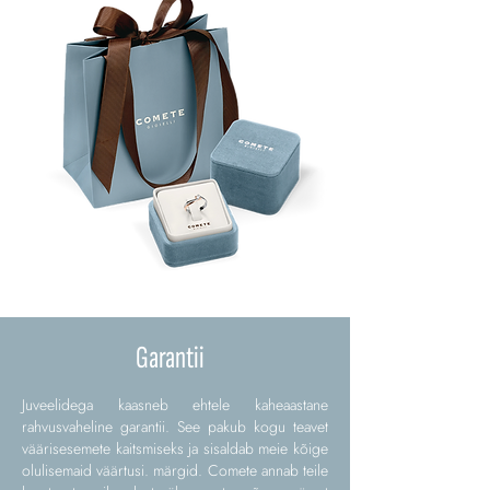
Garantii
Juveelidega kaasneb ehtele kaheaastane
rahvusvaheline garantii. See pakub kogu teavet
väärisesemete kaitsmiseks ja sisaldab meie kõige
olulisemaid väärtusi. märgid. Comete annab teile