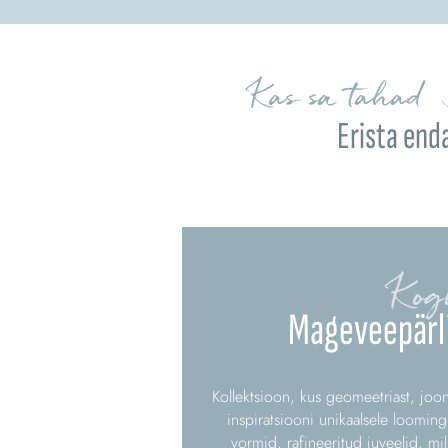
Kas sa tahad 
Erista end
Kog
Mageveepärli
Kollektsioon, kus geomeetriast, joon
inspiratsiooni unikaalsele looming
vormid, rafineeritud juveelid, mi