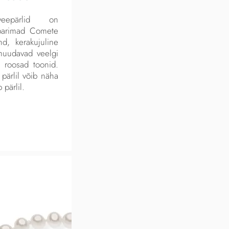
eveepärlid on
 parimad Comete
d, kerakujuline
muudavad veelgi
 roosad toonid.
pärlil võib näha
pärlil.