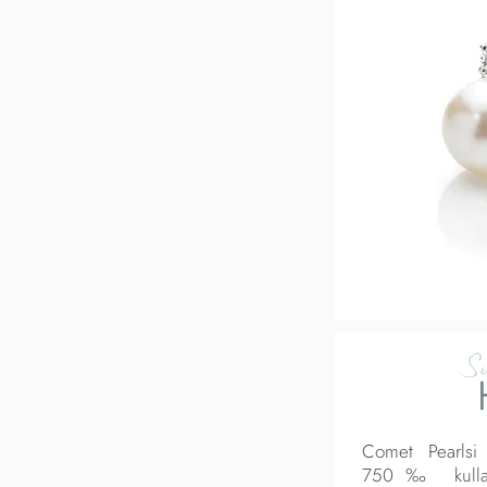
Si
Comet Pearlsi 
750‰ kullast