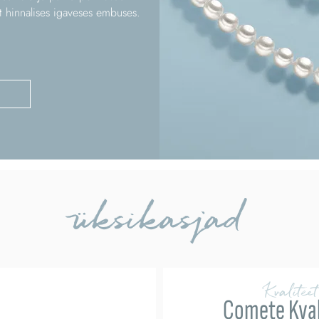
st hinnalises igaveses embuses.
üksikasjad
Kvaliteet
Comete Kval