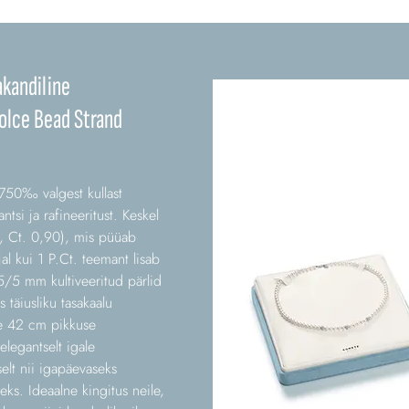
akandiline
olce Bead Strand
 750‰ valgest kullast
tsi ja rafineeritust. Keskel
, Ct. 0,90), mis püüab
jal kui 1 P.Ct. teemant lisab
5/5 mm kultiveeritud pärlid
 täiusliku tasakaalu
ee 42 cm pikkuse
legantselt igale
selt nii igapäevaseks
eks. Ideaalne kingitus neile,