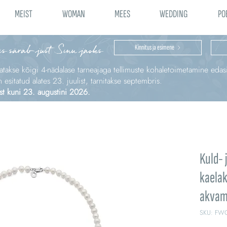
MEIST
WOMAN
MEES
WEDDING
PO
is särab just Sinu jaoks
Kinnitus ja esimene
katakse kõigi 4‑nädalase tarneajaga tellimuste kohaletoimetamine edas
sitatud alates 23. juulist, tarnitakse septembris.
st kuni 23. augustini 2026.
Kuld-
kaelak
akvam
SKU: FW