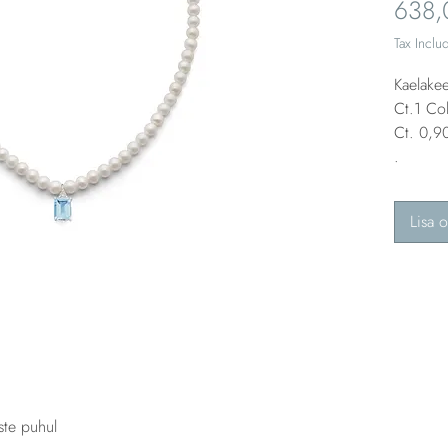
638,
Tax Inclu
Kaelake
Ct.1 Co
Ct. 0,90
.
Lisa o
ste puhul