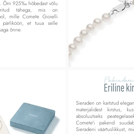
t. Õrn 925‰ hõbedast võlu
eritud tähega, mis on
bol, mille Comete Gioielli
 pärlikööri, et tuua selle
saga õnne.
Pakendam
Eriline ki
Sieraden on kaitstud elegan
materjalidest kirstus, 
absoluutseks peategelasek
Comete'i pakend suudab
Sieradeni väärtuslikkust, m