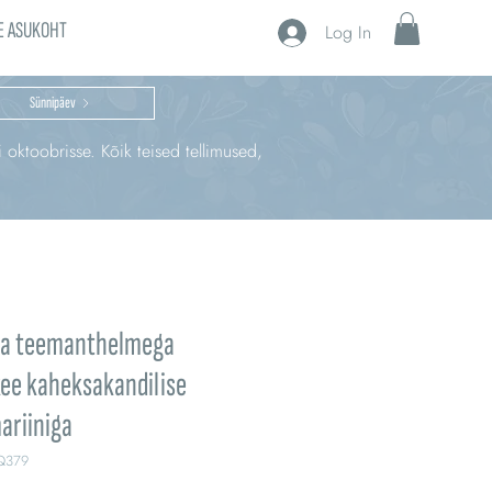
E ASUKOHT
Log In
Sünnipäev
i oktoobrisse. Kõik teised tellimused,
 ja teemanthelmega
ee kaheksakandilise
ariiniga
Q379