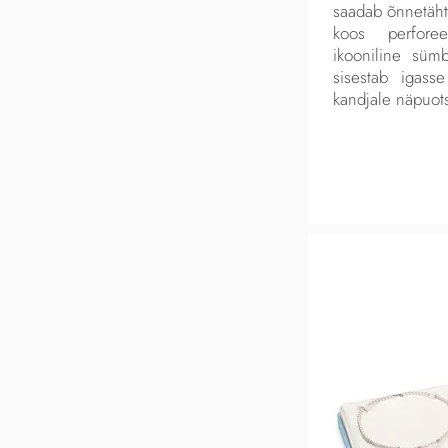
saadab õnnetäh
koos perfore
ikooniline süm
sisestab igasse
kandjale näpuot