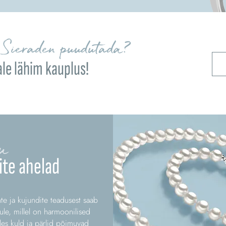
Sieraden puudutada?
ale lähim kauplus!
u
te ahelad
te ja kujundite teadusest saab
ule, millel on harmoonilised
lles kuld ja pärlid põimuvad