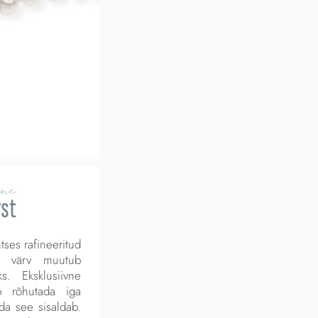
ine
rst
tses rafineeritud
kus värv muutub
s. Eksklusiivne
 rõhutada iga
ida see sisaldab.