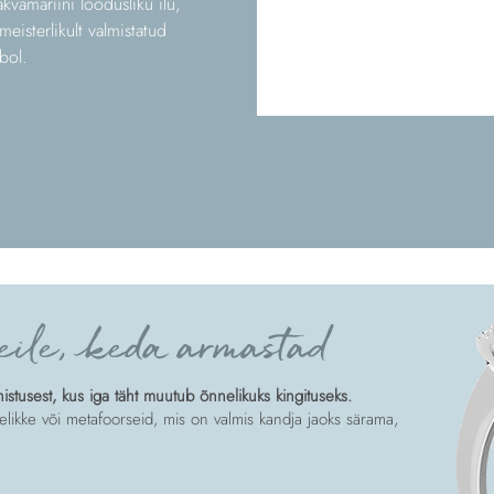
kvamariini loodusliku ilu,
 meisterlikult valmistatud
bol.
eile, keda armastad
tusest, kus iga täht muutub õnnelikuks kingituseks.
likke või metafoorseid, mis on valmis kandja jaoks särama,