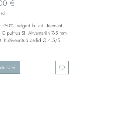
Price
00 €
ded
e 750‰ valgest kullast. Teemant
l.G puhtus SI. Akvamariin 7x5 mm
. Kultiveeritud pärlid Ø 4.5/5
stukorvi