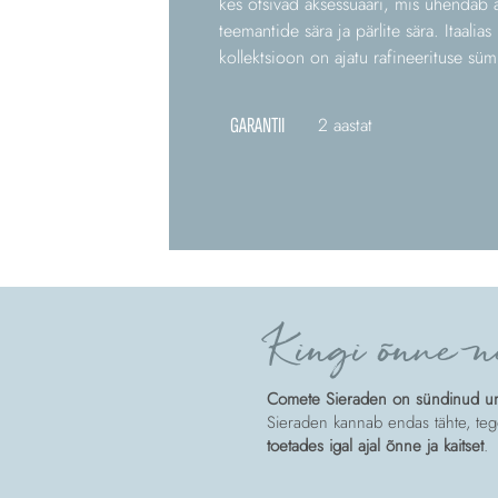
kes otsivad aksessuaari, mis ühendab a
teemantide sära ja pärlite sära. Itaalias
kollektsioon on ajatu rafineerituse süm
GARANTII
2 aastat
Kingi õnne n
Comete Sieraden on sündinud unis
Sieraden kannab endas tähte, tege
toetades igal ajal õnne ja kaitset
.