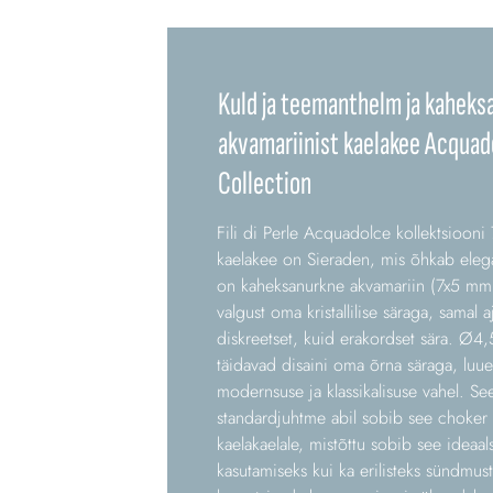
Kuld ja teemanthelm ja kaheks
akvamariinist kaelakee Acquad
Collection
Fili di Perle Acquadolce kollektsiooni
kaelakee on Sieraden, mis õhkab elegan
on kaheksanurkne akvamariin (7x5 mm
valgust oma kristallilise säraga, samal a
diskreetset, kuid erakordset sära. Ø4,
täidavad disaini oma õrna säraga, luues
modernsuse ja klassikalisuse vahel. S
standardjuhtme abil sobib see choker e
kaelakaelale, mistõttu sobib see ideaal
kasutamiseks kui ka erilisteks sündmust