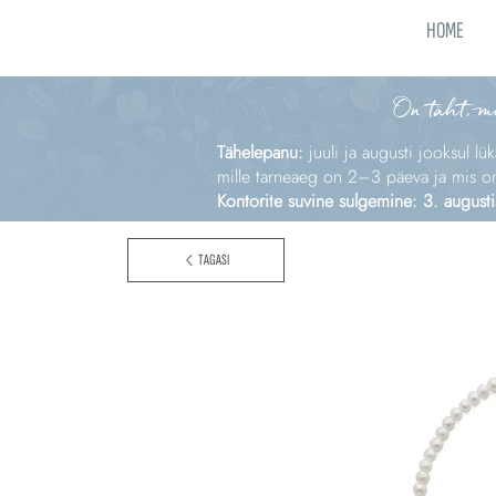
HOME
On täht, m
Tähelepanu:
juuli ja augusti jooksul lü
mille tarneaeg on 2–3 päeva ja mis on e
Kontorite suvine sulgemine: 3. augusti
TAGASI