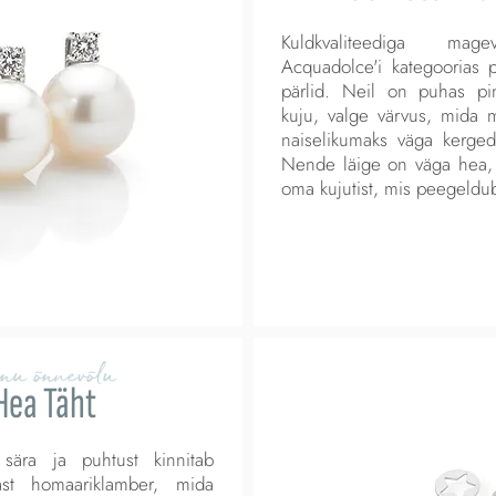
Kuldkvaliteediga mag
Acquadolce'i kategoorias
pärlid. Neil on puhas pin
kuju, valge värvus, mida 
naiselikumaks väga kerged
Nende läige on väga hea, 
oma kujutist, mis peegeldub 
nu õnnevõlu
Hea Täht
sära ja puhtust kinnitab
 homaariklamber, mida