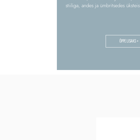
stiiliga, andes ja ümbritsedes ükstei
ÕPPE LISAKS >