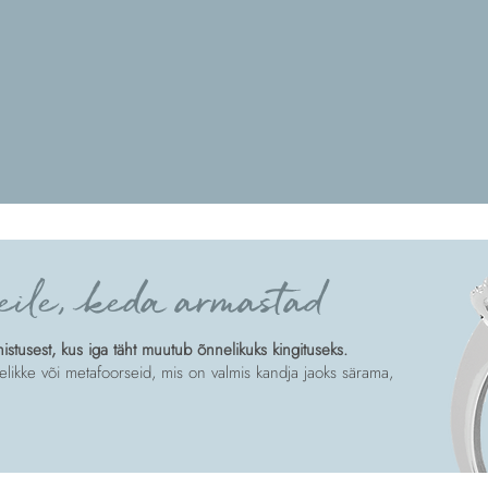
eile, keda armastad
tusest, kus iga täht muutub õnnelikuks kingituseks.
likke või metafoorseid, mis on valmis kandja jaoks särama,