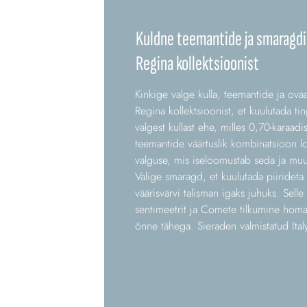
Kuldne teemantide ja smaragdi
Regina kollektsioonist
Kinkige valge kulla, teemantide ja ov
Regina kollektsioonist, et kuulutada t
valgest kullast ehe, milles 0,70-karaad
teemantide väärtuslik kombinatsioon 
valguse, mis iseloomustab seda ja muu
Valige smaragd, et kuulutada piirideta
väärisvärvi talisman igaks juhuks. Sell
sentimeetrit ja Comete tilkumine homaa
õnne tähega. Sieraden valmistatud Ital