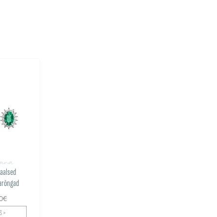
anna
vaalsed
arõngad
00€
S >