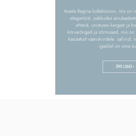
Avasta Regina kollektsioon, mis on i
elegantsist, pakkudes ainulaadsete
ehteid, unistuses kergest ja k
kõrvarõngad ja sõrmused, mis on t
kasutatud vääriskividele: safiirid, 
igaühel on oma su
ÕPPE LISAKS >