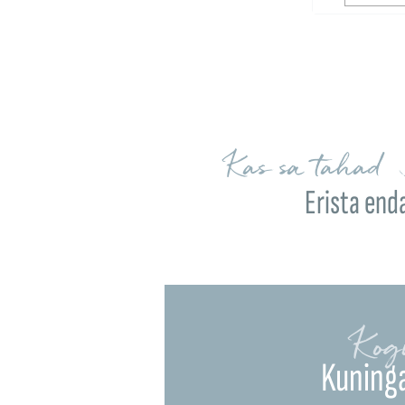
Kas sa tahad 
Erista end
Kog
Kuning