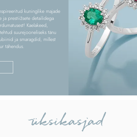
nspireeritud kuninglike majade
 ja prestiižsete detailidega
ordumatusest! Kaelakeed,
ehtud suurejooneliseks tänu
rubiinid ja smaragdid, millest
ur tähendus.
üksikasjad