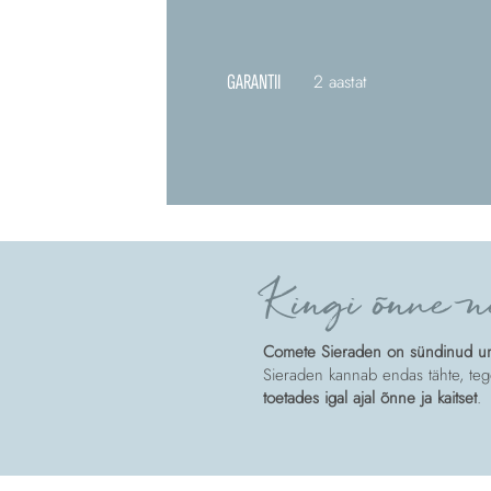
GARANTII
2 aastat
Kingi õnne n
Comete Sieraden on sündinud unis
Sieraden kannab endas tähte, tege
toetades igal ajal õnne ja kaitset
.