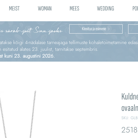
MEIST
WOMAN
MEES
WEDDING
PO
is särab just Sinu jaoks
Kinnitus ja esimene
katakse kõigi 4‑nädalase tarneajaga tellimuste kohaletoimetamine edas
sitatud alates 23. juulist, tarnitakse septembris.
st kuni 23. augustini 2026.
Kuldn
ovaaln
SKU: GLB
2518