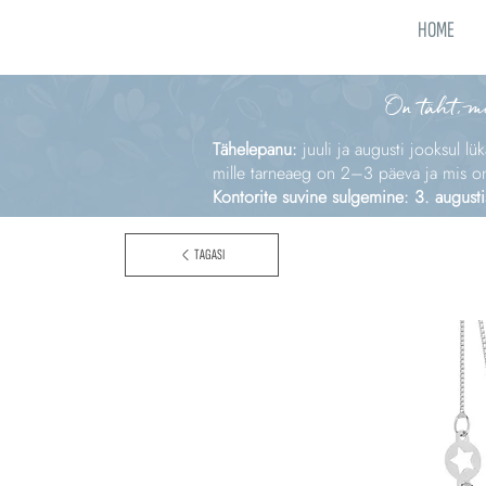
HOME
On täht, m
Tähelepanu:
juuli ja augusti jooksul lü
mille tarneaeg on 2–3 päeva ja mis on e
Kontorite suvine sulgemine: 3. augusti
TAGASI