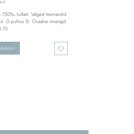
ded
e 750‰ kullast. Valged teemandid
ol. G puhtus SI. Ovaalne smaragd
0,70
stukorvi