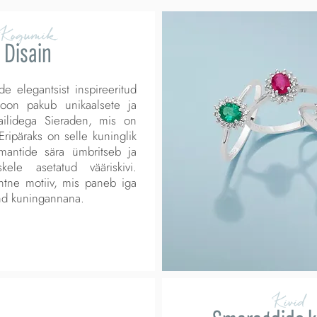
Kogumik
Disain
e elegantsist inspireeritud
sioon pakub unikaalsete ja
tailidega Sieraden, mis on
ripäraks on selle kuninglik
emantide sära ümbritseb ja
ele asetatud vääriskivi.
ntne motiiv, mis paneb iga
nd kuningannana.
Kivid