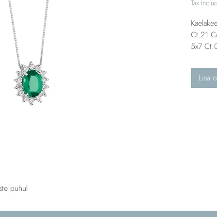
Tax Inclu
Kaelake
Ct.21 C
5x7 Ct.
Lisa o
ste puhul