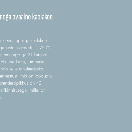
dega ovaalne kaelakee
aalse smaragdiga kaelakee
ingimusteta armastust. 750‰
ise smaragdi ja 21 karaadi
loob ühe keha, lummava
dab selle ainulaadseks.
 armastust, mis on looduslik
e standardpikkus on 42
rikinnitusega, millel on
y.