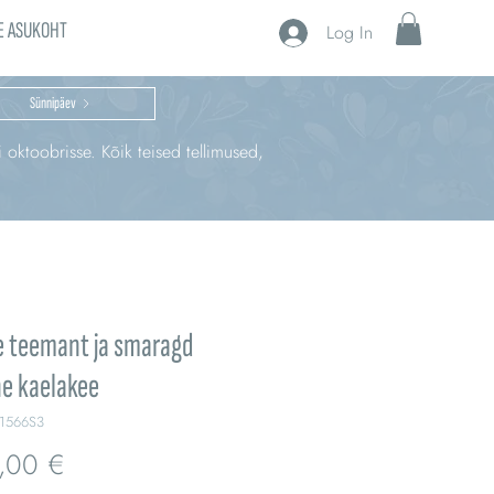
E ASUKOHT
Log In
Sünnipäev
i oktoobrisse. Kõik teised tellimused,
e teemant ja smaragd
e kaelakee
1566S3
Price
,00 €