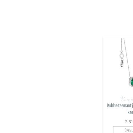
Kuni
Kuldne teemant 
kae
2 5
ÕPPE L