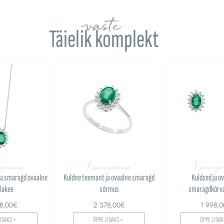
vaste
Täielik komplekt
nganna
Kuninganna
Kuning
ja smaragd ovaalne
Kuldne teemant ja ovaalne smaragd
Kuldsed ja o
lakee
sõrmus
smaragdkõrv
18,00€
2 378,00€
1 998,
ISAKS >
ÕPPE LISAKS >
ÕPPE LISAK