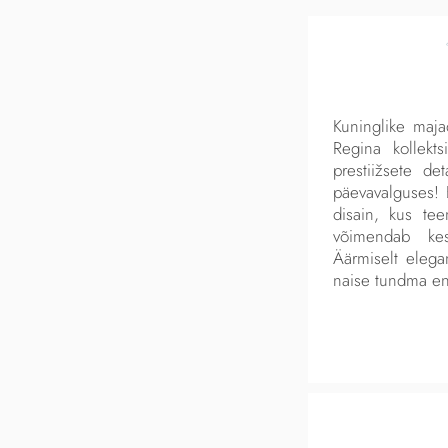
Kuninglike majad
Regina kollekt
prestiižsete de
päevavalguses! E
disain, kus te
võimendab kesk
Äärmiselt elega
naise tundma e