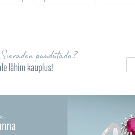
Sieraden puudutada?
ale lähim kauplus!
u
anna