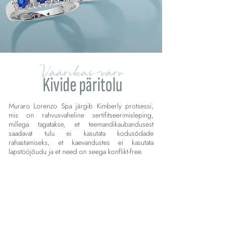
Väärikas värv
Kivide päritolu
Muraro Lorenzo Spa järgib Kimberly protsessi,
mis on rahvusvaheline sertifitseerimisleping,
millega tagatakse, et teemandikaubandusest
saadavat tulu ei kasutata kodusõdade
rahastamiseks, et kaevandustes ei kasutata
lapstööjõudu ja et need on seega konflikt-free.