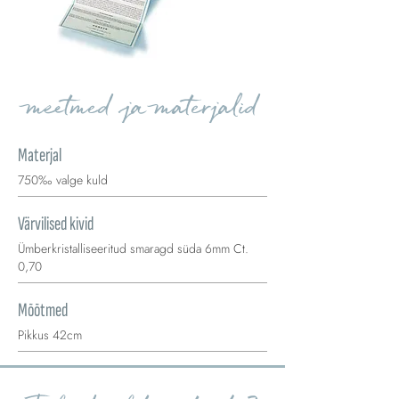
meetmed ja materjalid
Materjal
750‰ valge kuld
Värvilised kivid
Ümberkristalliseeritud smaragd süda 6mm Ct.
0,70
Mõõtmed
Pikkus 42cm