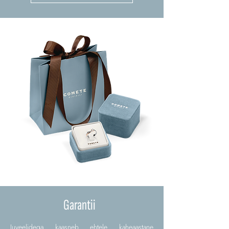
Garantii
Juveelidega kaasneb ehtele kaheaastane