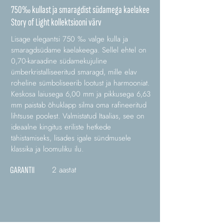
750‰ kullast ja smaragdist südamega kaelakee
Story of Light kollektsiooni värv
Lisage elegantsi 750 ‰ valge kulla ja
smaragdsüdame kaelakeega. Sellel ehtel on
0,70-karaadine südamekujuline
ümberkristalliseeritud smaragd, mille elav
roheline sümboliseerib lootust ja harmooniat.
Keskosa laiusega 6,00 mm ja pikkusega 6,63
mm paistab õhuklapp silma oma rafineeritud
lihtsuse poolest. Valmistatud Itaalias, see on
ideaalne kingitus eriliste hetkede
tähistamiseks, lisades igale sündmusele
klassika ja loomuliku ilu.
2 aastat
GARANTII