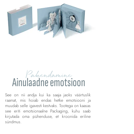
Pakendamine
Ainulaadne emotsioon
See on nii andja kui ka saaja jaoks väärtuslik
raamat, mis hoiab endas hetke emotsiooni ja
muudab selle igavesti kestvaks. Tootega on kaasas
see eriti emotsionaalne Packaging, kuhu saab
kirjutada oma pühenduse, et kroonida eriline
sündmus.