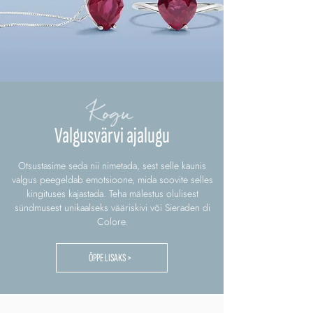
Kogu
Valgusvärvi ajalugu
Otsustasime seda nii nimetada, sest selle kaunis
valgus peegeldab emotsioone, mida soovite selles
kingituses kajastada. Teha mälestus olulisest
sündmusest unikaalseks vääriskivi või Sieraden di
Colore.
ÕPPE LISAKS >