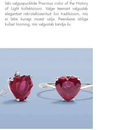
läbi valguspunktide Precious color of the History
of Light kollektsiooni. Valge teemant valgustab
elegantset rekristalliseeritud kivi traditsiooni, mis
ei lähe kunagi moest välja. Peenikese stiiliga
kullast looming, mis valgustab kandja ilu.