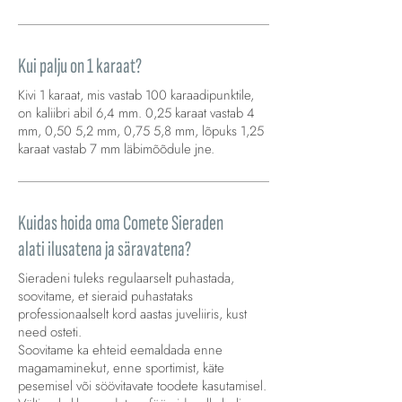
Kui palju on 1 karaat?
Kivi 1 karaat, mis vastab 100 karaadipunktile,
on kaliibri abil 6,4 mm. 0,25 karaat vastab 4
mm, 0,50 5,2 mm, 0,75 5,8 mm, lõpuks 1,25
karaat vastab 7 mm läbimõõdule jne.
Kuidas hoida oma Comete Sieraden
alati ilusatena ja säravatena?
Sieradeni tuleks regulaarselt puhastada,
soovitame, et sieraid puhastataks
professionaalselt kord aastas juveliiris, kust
need osteti.
Soovitame ka ehteid eemaldada enne
magamaminekut, enne sportimist, käte
pesemisel või söövitavate toodete kasutamisel.