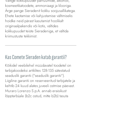
Vältige kokkupuudet parfüümide, alkoholi,
kosmeetikatoodete, ammoniaagi ja klooriga.
Ärge pange Sieradenit kokku soojusallikatega.
Ehete kaotamise või kahjustamise vältimiseks
hoidke neid pärast kasutamist hoolikalt
originaalpakendis või kotis, vältides
kokkupuudet teiste Sieradeniga, et vältida
kriimustuste tekkimist.
Kas Comete Sieraden katab garantii?
Kõikidel veebilehel müüdavatel toodetel on
tarbijakoodeksi artiklites 128-135 sätestatud
seaduslik garantii ("seaduslik garantii").
Liigiline garantii on reserveeritud tarbijatele ja
kehtib 24 kuud alates juveeli ostmise päevast.
Muraro Lorenzo S.p.A. annab eraisikust
lõpptarbijale (b2c ostud, mitte b2b) tasuta
täiendava aastase pikenduse seadusega
ettenähtud garantii kestusele. Garantii kaitseb
teie Sieradenid tootmisprotsessist tulenevate