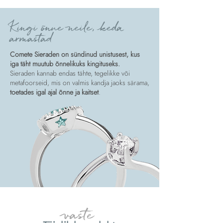
Kingi õnne neile, keda
armastad
Comete Sieraden on sündinud unistusest, kus
iga täht muutub õnnelikuks kingituseks.
Sieraden kannab endas tähte, tegelikke või
metafoorseid, mis on valmis kandja jaoks särama,
toetades igal ajal õnne ja kaitset
.
vaste