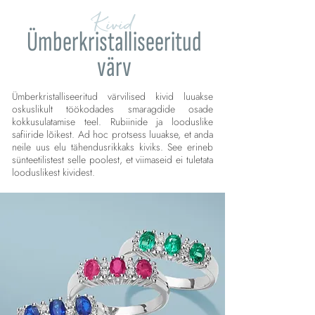
Kivid
Ümberkristalliseeritud
värv
Ümberkristalliseeritud värvilised kivid luuakse
oskuslikult töökodades smaragdide osade
kokkusulatamise teel. Rubiinide ja looduslike
safiiride lõikest. Ad hoc protsess luuakse, et anda
neile uus elu tähendusrikkaks kiviks. See erineb
sünteetilistest selle poolest, et viimaseid ei tuletata
looduslikest kividest.