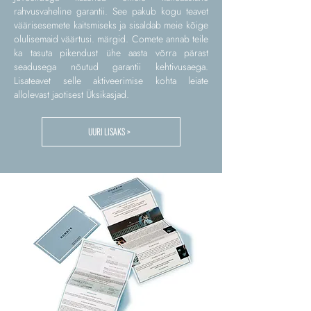
rahvusvaheline garantii. See pakub kogu teavet
väärisesemete kaitsmiseks ja sisaldab meie kõige
olulisemaid väärtusi. märgid. Comete annab teile
ka tasuta pikendust ühe aasta võrra pärast
seadusega nõutud garantii kehtivusaega.
Lisateavet selle aktiveerimise kohta leiate
allolevast jaotisest Üksikasjad.
UURI LISAKS >