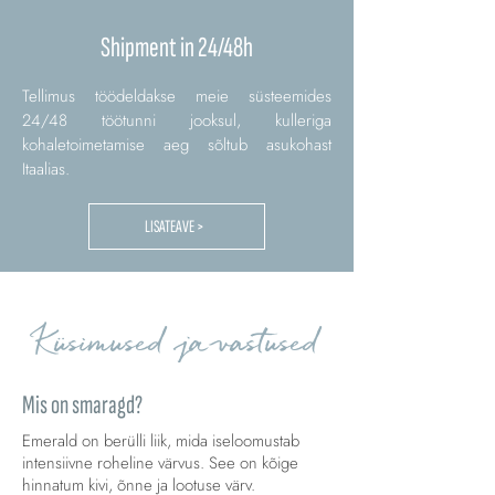
Shipment in 24/48h
Tellimus töödeldakse meie süsteemides
24/48 töötunni jooksul, kulleriga
kohaletoimetamise aeg sõltub asukohast
Itaalias.
LISATEAVE >
Küsimused ja vastused
Mis on smaragd?
Emerald on berülli liik, mida iseloomustab
intensiivne roheline värvus. See on kõige
hinnatum kivi, õnne ja lootuse värv.