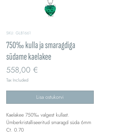
SKU: GLB1661
750‰ kulla ja smaragdiga
südame kaelakee
Price
558,00 €
Tax Included
Lisa ostukorvi
Kaelakee 750‰ valgest kullast.
Ümberkristalliseeritud smaragd süda 6mm
Ct. 0.70