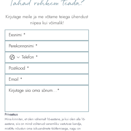
Tahad rohkem teada?
Kirjutage meile ja me võtame teiega ühendust
niipea kui võimalik!
Privaatsus
Mina kinnitan, et olen vähemalt 16-aastane, ja kui olen alla 16-
aastane, siis on mind volitanud vanemliku vastutuse kandja, 
mistõttu nõustun oma isikuandmete töötlemisega, nagu on 