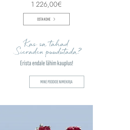
1 226,00€
OSTA KOHE
Kas sa tahad
Sieraden puudutada?
Erista endale lähim kauplus!
MINE POODIDE NIMEKIRJA