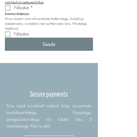
märgitud privaatsuspoliitikas
.
Nõustun
*
Kommunikatsioon
Mina nõustun oma isikuandmete töötlemisega. Uudiskirja 
edastamiseks, via telefoni teel suhtlemiseks (sms, WhatsApp, 
häälkõne)
Nõustun
Saada
Secure payments
Sina saad turvaliselt maksta kõigi suuremate
krediitkaartidega, Paypaliga,
pangaülekandega või lükata ostu 3
osamaksega Klarna abil.