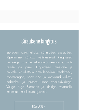
Siisukene kingitus
Sieraden igaks juhuks: sünnipäev, aastapäev,
lõpetamine, sünd... väärtuslikud kingitused
naisele ja Lui e Lei, et anda õnnesooviks, mida
kanda iga päev. Kingiideed meestele ja
naistele, et üllatada oma lähedasi: kaelakeed,
kõrvarõngad, sõrmused ja käevõrud kullast,
hõbedast ja terasest koos vääriskividega.
Valige õige Sieraden ja kinkige väärtuslik
mälestus, mis kestab igavesti.
LISATEAVE >