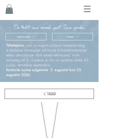
On täht, mis särab just Sinu jaoks
Kinnitus ja esimene
Sünnipäev
Tähelepanu:
juuli ja augusti jooksul lükatakse kõigi
4‑nädalase tarneajaga tellimuste kohaletoimetamine
edasi oktoobrisse. Kõik teised tellimused, mille
tarneaeg on 2–3 päeva ja mis on esitatud alates 23.
juulist, tarnitakse septembris.
Kontorite suvine sulgemine: 3. augustist kuni 23.
augustini 2026.
TAGASI