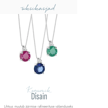
üksikasjad
Kogumik
Disain
Lihtsus muutub äärmise rafineerituse väljenduseks