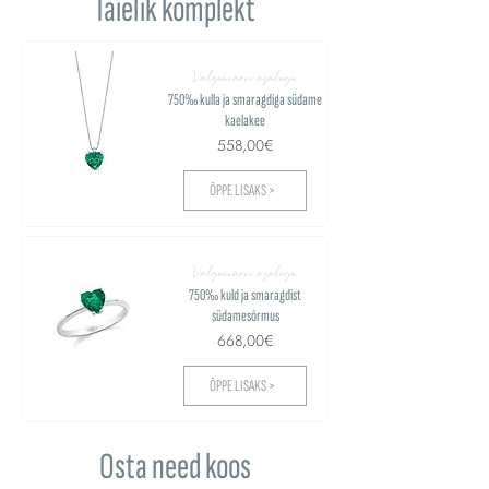
Täielik komplekt
Valgusvärvi ajalugu
750‰ kulla ja smaragdiga südame
kaelakee
558,00€
ÕPPE LISAKS >
Valgusvärvi ajalugu
750‰ kuld ja smaragdist
südamesõrmus
668,00€
ÕPPE LISAKS >
Osta need koos