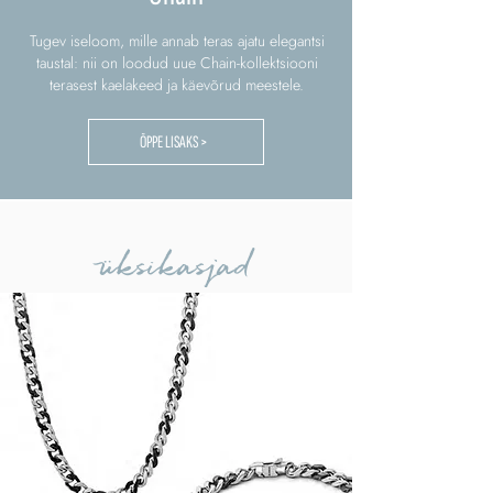
Tugev iseloom, mille annab teras ajatu elegantsi
taustal: nii on loodud uue Chain-kollektsiooni
terasest kaelakeed ja käevõrud meestele.
ÕPPE LISAKS >
üksikasjad