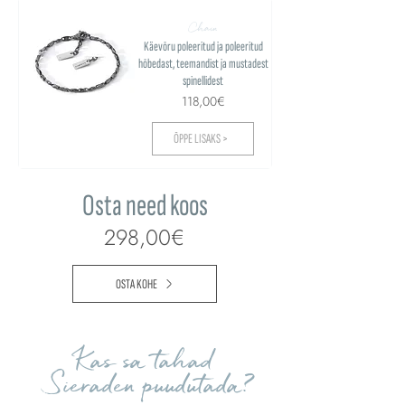
Chain
Käevõru poleeritud ja poleeritud
hõbedast, teemandist ja mustadest
spinellidest
118,00€
ÕPPE LISAKS >
Osta need koos
298,00€
OSTA KOHE
Kas sa tahad
Sieraden puudutada?