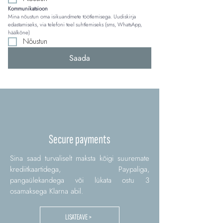
Kommunikatsioon
Mina nõustun oma isikuandmete töötlemisega. Uudiskirja 
edastamiseks, via telefoni teel suhtlemiseks (sms, WhatsApp, 
häälkõne)
Nõustun
Saada
Secure payments
Sina saad turvaliselt maksta kõigi suuremate
krediitkaartidega, Paypaliga,
pangaülekandega või lükata ostu 3
osamaksega Klarna abil.
LISATEAVE >