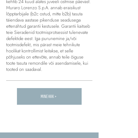
kehtib 24 kuud alates juveeli ostmise päevast.
Muraro Lorenzo S.p.A. annab eraisikust
lõpptarbijale (b2c ostud, mitte b2b) tasuta
täiendava aastase pikenduse seadusega
ettenähtud garantii kestusele. Garantii kaitseb
teie Sieradenid tootmisprotsessist tulenevate
defektide eest. Iga purunemine ja/või
tootmisdefekt, mis pärast meie tehnikute
hoolikat kontrollimist leitakse, et selle
põhjuseks on ettevõte, annab teile õiguse
toote tasuta remondile või asendamisele, kui
tooted on saadaval.
MINE KKK >
Carica altre FAQ...