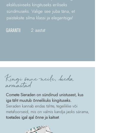
eksklusiivseks kingituseks eriliseks
sündmuseks. Valige see juba täna, et
paistaksite silma klassi ja elegantsiga!
2 aastat
GARANTII
Kingi õnne neile, keda
armastad
Comete Sieraden on sündinud unistusest, kus
iga täht muutub õnnelikuks kingituseks.
Sieraden kannab endas tähte, tegelikke või
metafoorseid, mis on valmis kandja jaoks särama,
toetades igal ajal õnne ja kaitset
.