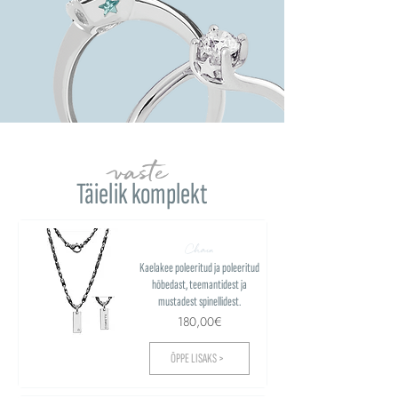
vaste
Täielik komplekt
Chain
Kaelakee poleeritud ja poleeritud
hõbedast, teemantidest ja
mustadest spinellidest.
180,00€
ÕPPE LISAKS >