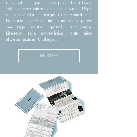
rahvusvaheline garantii. See pakub kogu teavet
väärisesemete kaitsmiseks ja sisaldab meie kõige
olulisemaid väärtusi. märgid. Comete annab teile
ka tasuta pikendust ühe aasta võrra pärast
seadusega nõutud garantii kehtivusaega.
Lisateavet selle aktiveerimise kohta leiate
allolevast jaotisest Üksikasjad.
UURI LISAKS >