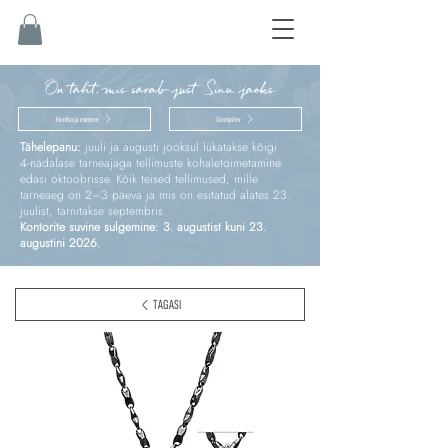
On täht, mis särab just Sinu jaoks
Kinnitus ja esimene
Sünnipäev
Tähelepanu:
juuli ja augusti jooksul lükatakse kõigi
4‑nädalase tarneajaga tellimuste kohaletoimetamine
edasi oktoobrisse. Kõik teised tellimused, mille
tarneaeg on 2–3 päeva ja mis on esitatud alates 23.
juulist, tarnitakse septembris.
Kontorite suvine sulgemine: 3. augustist kuni 23.
augustini 2026.
TAGASI