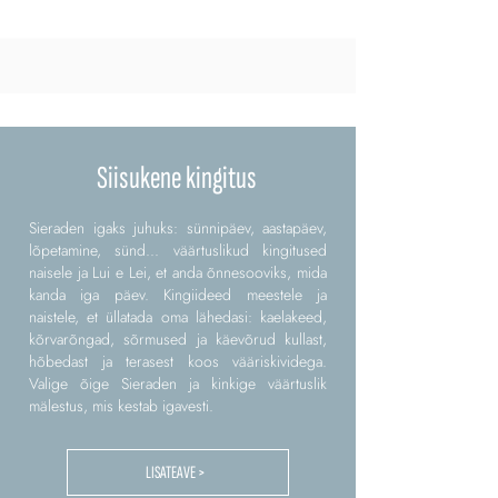
Siisukene kingitus
Sieraden igaks juhuks: sünnipäev, aastapäev,
lõpetamine, sünd... väärtuslikud kingitused
naisele ja Lui e Lei, et anda õnnesooviks, mida
kanda iga päev. Kingiideed meestele ja
naistele, et üllatada oma lähedasi: kaelakeed,
kõrvarõngad, sõrmused ja käevõrud kullast,
hõbedast ja terasest koos vääriskividega.
Valige õige Sieraden ja kinkige väärtuslik
mälestus, mis kestab igavesti.
LISATEAVE >