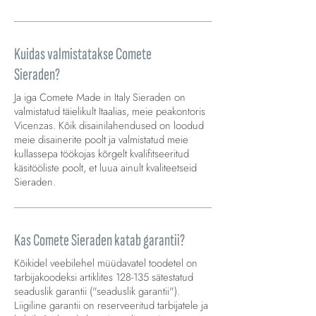
Kuidas valmistatakse Comete
Sieraden?
Ja iga Comete Made in Italy Sieraden on
valmistatud täielikult Itaalias, meie peakontoris
Vicenzas. Kõik disainilahendused on loodud
meie disainerite poolt ja valmistatud meie
kullassepa töökojas kõrgelt kvalifitseeritud
käsitööliste poolt, et luua ainult kvaliteetseid
Sieraden.
Kas Comete Sieraden katab garantii?
Kõikidel veebilehel müüdavatel toodetel on
tarbijakoodeksi artiklites 128-135 sätestatud
seaduslik garantii ("seaduslik garantii").
Liigiline garantii on reserveeritud tarbijatele ja