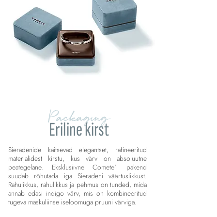
Packaging
Eriline kirst
Sieradenide kaitsevad elegantset, rafineeritud
materjalidest kirstu, kus värv on absoluutne
peategelane. Eksklusiivne Comete'i pakend
suudab rõhutada iga Sieradeni väärtuslikkust.
Rahulikkus, rahulikkus ja pehmus on tunded, mida
annab edasi indigo värv, mis on kombineeritud
tugeva maskuliinse iseloomuga pruuni värviga.