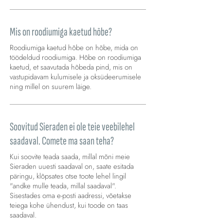
Mis on roodiumiga kaetud hõbe?
Roodiumiga kaetud hõbe on hõbe, mida on
töödeldud roodiumiga. Hõbe on roodiumiga
kaetud, et saavutada hõbeda pind, mis on
vastupidavam kulumisele ja oksüdeerumisele
ning millel on suurem läige.
Soovitud Sieraden ei ole teie veebilehel
saadaval. Comete ma saan teha?
Kui soovite teada saada, millal mõni meie
Sieraden uuesti saadaval on, saate esitada
päringu, klõpsates otse toote lehel lingil
"andke mulle teada, millal saadaval".
Sisestades oma e-posti aadressi, võetakse
teiega kohe ühendust, kui toode on taas
saadaval.