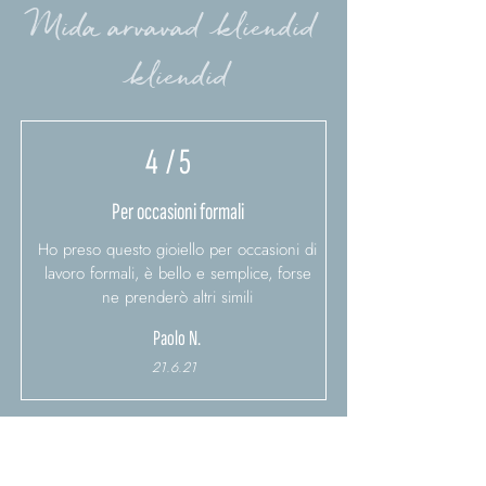
Mida arvavad kliendid
kliendid
4
/ 5
Per occasioni formali
Ho preso questo gioiello per occasioni di
lavoro formali, è bello e semplice, forse
ne prenderò altri simili
Paolo N.
21.6.21
5
/ 5