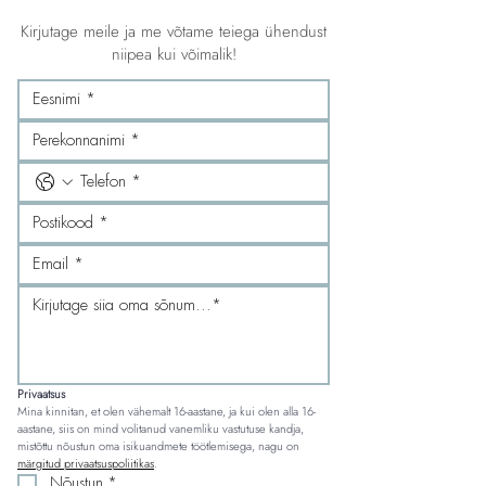
Kirjutage meile ja me võtame teiega ühendust
niipea kui võimalik!
Privaatsus
Mina kinnitan, et olen vähemalt 16-aastane, ja kui olen alla 16-
aastane, siis on mind volitanud vanemliku vastutuse kandja, 
mistõttu nõustun oma isikuandmete töötlemisega, nagu on 
märgitud privaatsuspoliitikas
.
Nõustun
*