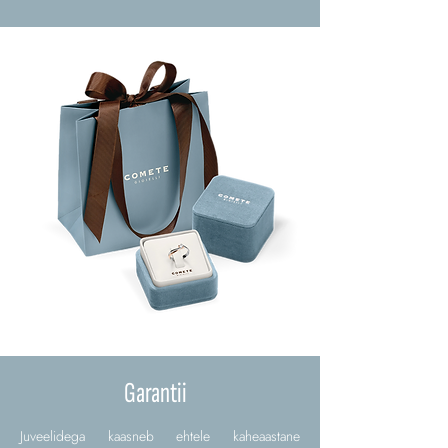
Garantii
Juveelidega kaasneb ehtele kaheaastane