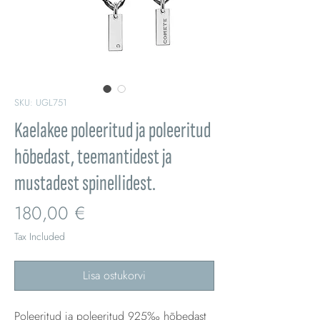
SKU: UGL751
Kaelakee poleeritud ja poleeritud
hõbedast, teemantidest ja
mustadest spinellidest.
Price
180,00 €
Tax Included
Lisa ostukorvi
Poleeritud ja poleeritud 925‰ hõbedast