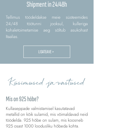
Shipment in 24/48h
Tellimus töödeldakse meie süsteemides
24/48 töötunni jooksul, kulleriga
kohaletoimetamise aeg sõltub asukohast
Itaalias.
LISATEAVE >
Küsimused ja vastused
Mis on 925 hõbe?
Kullaseppade valmistamisel kasutatavad
metallid on kõik sulamid, mis võimaldavad neid
töödelda. 925 hõbe on sulam, mis koosneb
925 osast 1000 loodusliku hõbeda kohta.