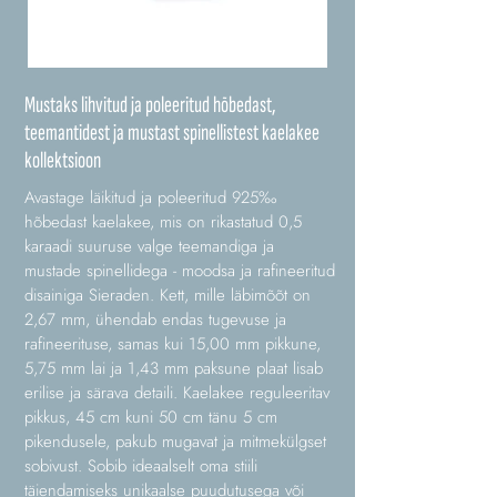
Mustaks lihvitud ja poleeritud hõbedast,
teemantidest ja mustast spinellistest kaelakee
kollektsioon
Avastage läikitud ja poleeritud 925‰
hõbedast kaelakee, mis on rikastatud 0,5
karaadi suuruse valge teemandiga ja
mustade spinellidega - moodsa ja rafineeritud
disainiga Sieraden. Kett, mille läbimõõt on
2,67 mm, ühendab endas tugevuse ja
rafineerituse, samas kui 15,00 mm pikkune,
5,75 mm lai ja 1,43 mm paksune plaat lisab
erilise ja särava detaili. Kaelakee reguleeritav
pikkus, 45 cm kuni 50 cm tänu 5 cm
pikendusele, pakub mugavat ja mitmekülgset
sobivust. Sobib ideaalselt oma stiili
täiendamiseks unikaalse puudutusega või