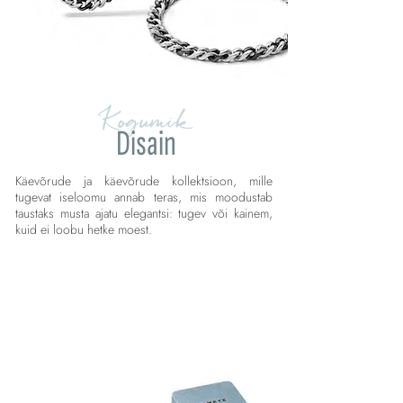
Kogumik
Disain
Käevõrude ja käevõrude kollektsioon, mille
tugevat iseloomu annab teras, mis moodustab
taustaks musta ajatu elegantsi: tugev või kainem,
kuid ei loobu hetke moest.