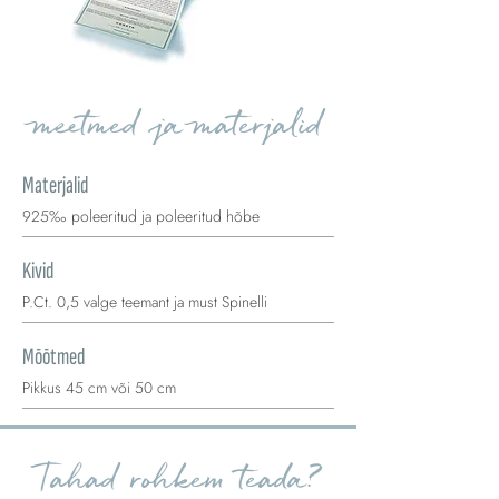
meetmed ja materjalid
Materjalid
925‰ poleeritud ja poleeritud hõbe
Kivid
P.Ct. 0,5 valge teemant ja must Spinelli
Mõõtmed
Pikkus 45 cm või 50 cm
Tahad rohkem teada?