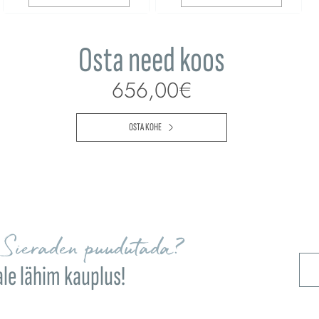
Osta need koos
656,00€
OSTA KOHE
Sieraden puudutada?
ale lähim kauplus!