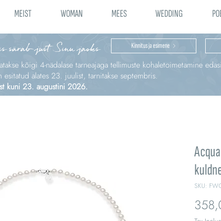
MEIST
WOMAN
MEES
WEDDING
PO
is särab just Sinu jaoks
Kinnitus ja esimene
katakse kõigi 4‑nädalase tarneajaga tellimuste kohaletoimetamine edas
sitatud alates 23. juulist, tarnitakse septembris.
st kuni 23. augustini 2026.
Acquad
kuldn
SKU: FW
358,
Tax Inclu