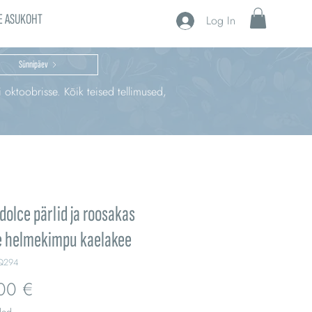
E ASUKOHT
Log In
Sünnipäev
i oktoobrisse. Kõik teised tellimused,
olce pärlid ja roosakas
e helmekimpu kaelakee
Q294
Price
00 €
ded