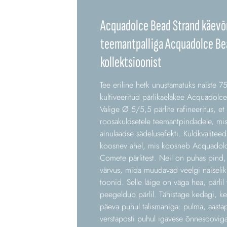
Acquadolce Bead Strand käevõr
teemantpalliga Acquadolce Be
kollektsioonist
Tee eriline hetk unustamatuks naiste
kultiveeritud pärlikaelakee Acquadolce 
Valige Ø 5/5,5 pärlite rafineeritus, e
roosakuldsetele teemantpindadele, mis
ainulaadse sädelusefekti. Kuldkvalitee
koosnev ahel, mis koosneb Acquadolc
Comete pärlitest. Neil on puhas pind, 
värvus, mida muudavad veelgi naisel
toonid. Selle läige on väga hea, pärlil
peegeldub pärlil. Tähistage kedagi, ke
päeva puhul talismaniga: pulma, aasta
verstaposti puhul igavese õnnesoovig