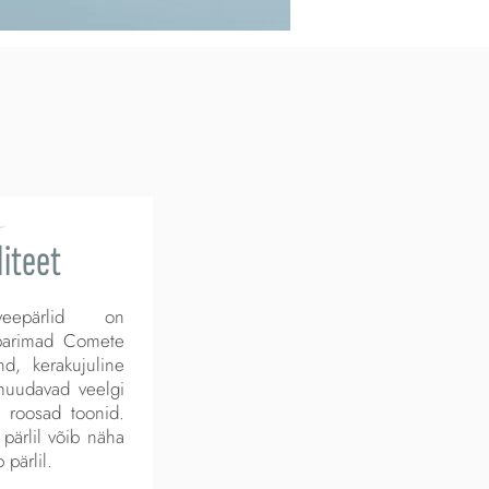
iteet
eveepärlid on
 parimad Comete
d, kerakujuline
muudavad veelgi
 roosad toonid.
pärlil võib näha
pärlil.