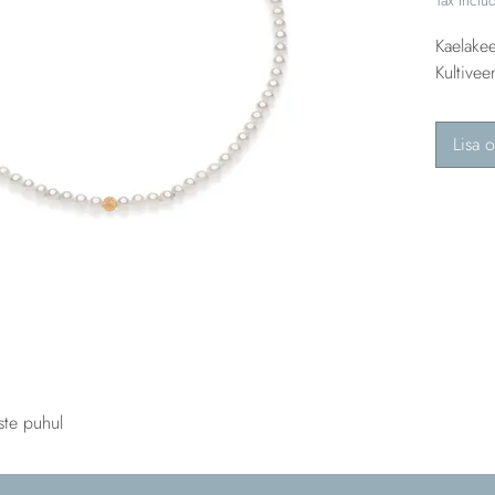
Kaelakee
Kultivee
Lisa o
ste puhul