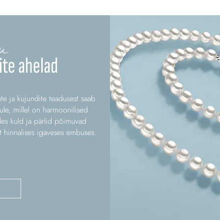
u
te ahelad
te ja kujundite teadusest saab
ule, millel on harmoonilised
lles kuld ja pärlid põimuvad
st hinnalises igaveses embuses.