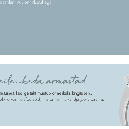
arikinnitus õnnitlustähega.
eile, keda armastad
tusest, kus iga täht muutub õnnelikuks kingituseks.
likke või metafoorseid, mis on valmis kandja jaoks särama,