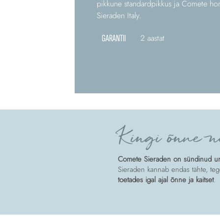
pikkune standardpikkus ja Comete homa
Sieraden Italy.
GARANTII
2 aastat
Kingi õnne n
Comete Sieraden on sündinud unis
Sieraden kannab endas tähte, tege
toetades igal ajal õnne ja kaitset
.