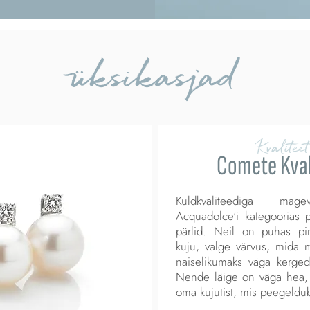
üksikasjad
Kvaliteet
Comete Kval
Kuldkvaliteediga mag
Acquadolce'i kategoorias
pärlid. Neil on puhas pin
kuju, valge värvus, mida 
naiselikumaks väga kerged
Nende läige on väga hea, 
oma kujutist, mis peegeldub 