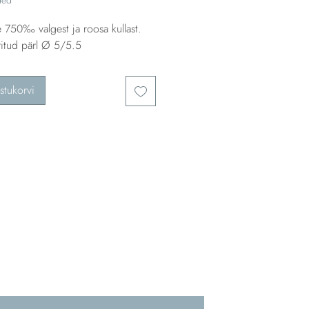
 750‰ valgest ja roosa kullast.
ritud pärl Ø 5/5.5
stukorvi