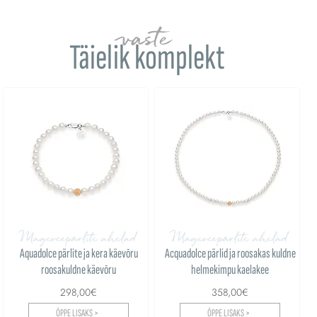
vaste
Täielik komplekt
Mageveepärlite ahelad
Mageveepärlite ahelad
Aquadolce pärlite ja kera käevõru
Acquadolce pärlid ja roosakas kuldne
roosakuldne käevõru
helmekimpu kaelakee
298,00€
358,00€
ÕPPE LISAKS >
ÕPPE LISAKS >