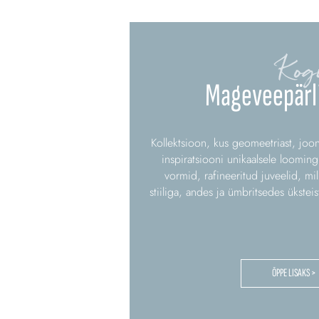
Kog
Mageveepärli
Kollektsioon, kus geomeetriast, joon
inspiratsiooni unikaalsele looming
vormid, rafineeritud juveelid, mi
stiiliga, andes ja ümbritsedes ükstei
ÕPPE LISAKS >