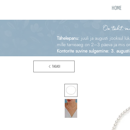
HOME
On täht, m
Tähelepanu:
juuli ja augusti jooksul lü
mille tarneaeg on 2–3 päeva ja mis on e
Kontorite suvine sulgemine: 3. augusti
TAGASI