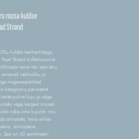
u roosa kuldse
ad Strand
 750‰ kuldse teemantidega
Pearl Strand kollektsioonist.
t rõhutada tema näo sära tänu
 annavad väärtusliku ja
diga mageveepärlitest
e kategooria parimatest
kerakujuline kuju ja valge
ikumaks väga kerged roosad
 võib näha oma kujutist, mis
da armastate, tema erilise
päeva, sünnipäeva,
a. See on 42 sentimeetri