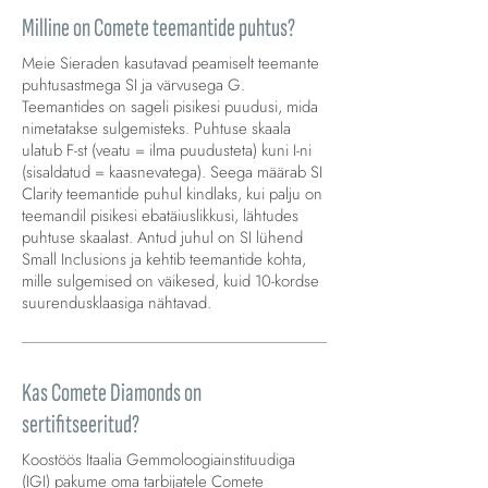
Milline on Comete teemantide puhtus?
Meie Sieraden kasutavad peamiselt teemante
puhtusastmega SI ja värvusega G.
Teemantides on sageli pisikesi puudusi, mida
nimetatakse sulgemisteks. Puhtuse skaala
ulatub F-st (veatu = ilma puudusteta) kuni I-ni
(sisaldatud = kaasnevatega). Seega määrab SI
Clarity teemantide puhul kindlaks, kui palju on
teemandil pisikesi ebatäiuslikkusi, lähtudes
puhtuse skaalast. Antud juhul on SI lühend
Small Inclusions ja kehtib teemantide kohta,
mille sulgemised on väikesed, kuid 10-kordse
suurendusklaasiga nähtavad.
Kas Comete Diamonds on
sertifitseeritud?
Koostöös Itaalia Gemmoloogiainstituudiga
(IGI) pakume oma tarbijatele Comete