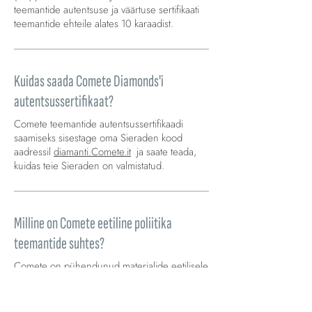
teemantide autentsuse ja väärtuse sertifikaati
teemantide ehteile alates 10 karaadist.
Kuidas saada Comete Diamonds'i
autentsussertifikaat?
Comete teemantide autentsussertifikaadi
saamiseks sisestage oma Sieraden kood
aadressil
diamanti.Comete.it
ja saate teada,
kuidas teie Sieraden on valmistatud.
Milline on Comete eetiline poliitika
teemantide suhtes?
Comete on pühendunud materjalide eetilisele
ja jätkusuutlikule hankimisele. Ettevõte on juba
pikka aega olnud sotsiaalselt vastutustundlik ja
keskkonnasõbralik ning me usume, et meie