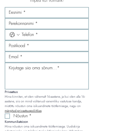
niipea kui võimalik!
Privaatsus
Mina kinnitan, et olen vähemalt 16-aastane, ja kui olen alla 16-
aastane, siis on mind volitanud vanemliku vastutuse kandja, 
mistõttu nõustun oma isikuandmete töötlemisega, nagu on 
märgitud privaatsuspoliitikas
.
Nõustun
*
Kommunikatsioon
Mina nõustun oma isikuandmete töötlemisega. Uudiskirja 