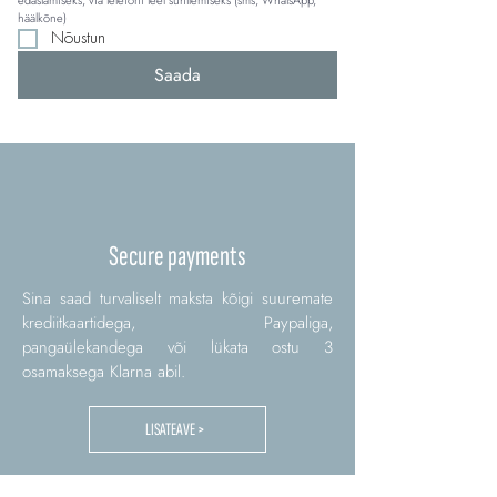
edastamiseks, via telefoni teel suhtlemiseks (sms, WhatsApp, 
häälkõne)
Nõustun
Saada
Secure payments
Sina saad turvaliselt maksta kõigi suuremate
krediitkaartidega, Paypaliga,
pangaülekandega või lükata ostu 3
osamaksega Klarna abil.
LISATEAVE >