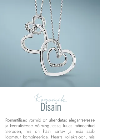
Kogumik
Disain
Romantilised vormid on ühendatud elegantsetesse
ja keerulistesse põimingutesse, luues rafineeritud
Sieraden, mis on hästi kantav ja mida saab
lõpmatult kombineerida. Hearts kollektsioon, mis