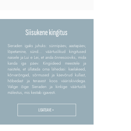
Siisukene kingitus
Sieraden igaks juhuks: sünnipäev, aastapäev,
lõpetamine, sünd... väärtuslikud kingitused
naisele ja Lui e Lei, et anda õnnesooviks, mida
kanda iga päev. Kingiideed meestele ja
naistele, et üllatada oma lähedasi: kaelakeed,
kõrvarõngad, sõrmused ja käevõrud kullast,
hõbedast ja terasest koos vääriskividega.
Valige õige Sieraden ja kinkige väärtuslik
mälestus, mis kestab igavesti.
LISATEAVE >