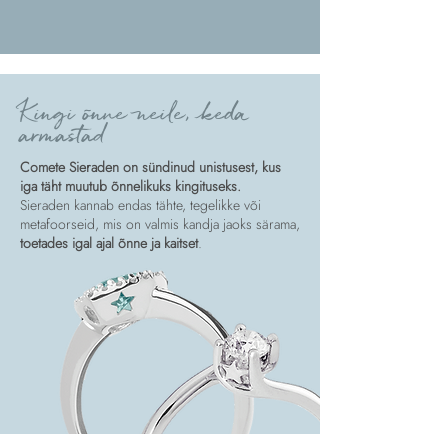
Kingi õnne neile, keda
armastad
Comete Sieraden on sündinud unistusest, kus
iga täht muutub õnnelikuks kingituseks.
Sieraden kannab endas tähte, tegelikke või
metafoorseid, mis on valmis kandja jaoks särama,
toetades igal ajal õnne ja kaitset
.