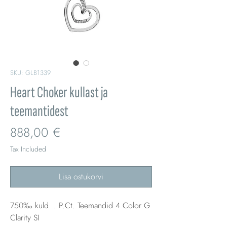
SKU: GLB1339
Heart Choker kullast ja
teemantidest
Price
888,00 €
Tax Included
Lisa ostukorvi
750‰ kuld . P.Ct. Teemandid 4 Color G
Clarity SI