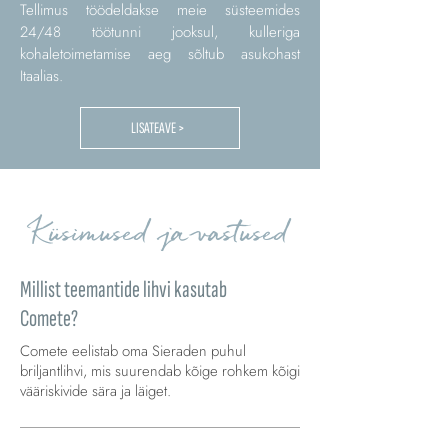
Tellimus töödeldakse meie süsteemides
24/48 töötunni jooksul, kulleriga
kohaletoimetamise aeg sõltub asukohast
Itaalias.
LISATEAVE >
Küsimused ja vastused
Millist teemantide lihvi kasutab
Comete?
Comete eelistab oma Sieraden puhul
briljantlihvi, mis suurendab kõige rohkem kõigi
vääriskivide sära ja läiget.