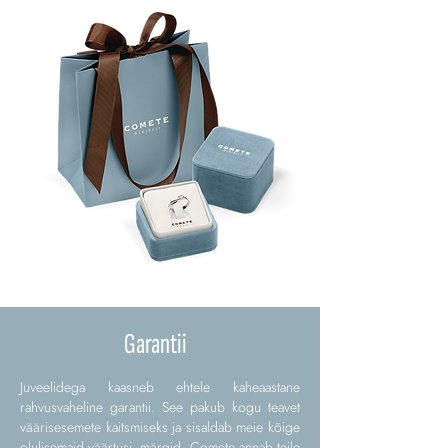
Garantii
Juveelidega kaasneb ehtele kaheaastane
rahvusvaheline garantii. See pakub kogu teavet
väärisesemete kaitsmiseks ja sisaldab meie kõige
olulisemaid väärtusi. märgid. Comete annab teile