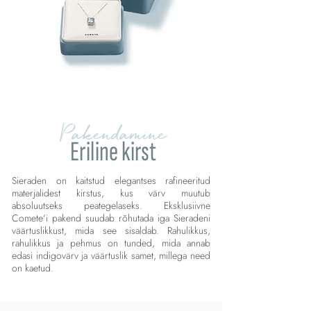
Pakendamine
Eriline kirst
Sieraden on kaitstud elegantses rafineeritud
materjalidest kirstus, kus värv muutub
absoluutseks peategelaseks. Eksklusiivne
Comete'i pakend suudab rõhutada iga Sieradeni
väärtuslikkust, mida see sisaldab. Rahulikkus,
rahulikkus ja pehmus on tunded, mida annab
edasi indigovärv ja väärtuslik samet, millega need
on kaetud.