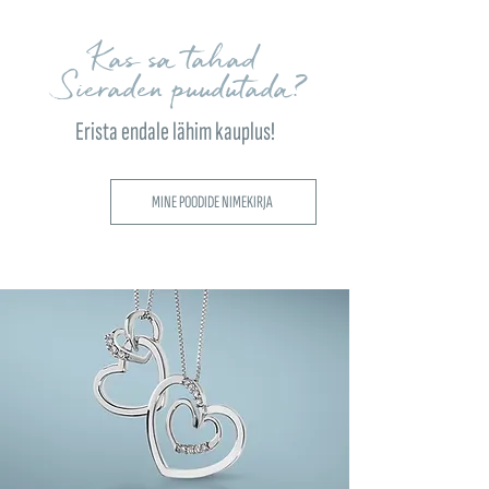
Kas sa tahad
Sieraden puudutada?
Erista endale lähim kauplus!
MINE POODIDE NIMEKIRJA