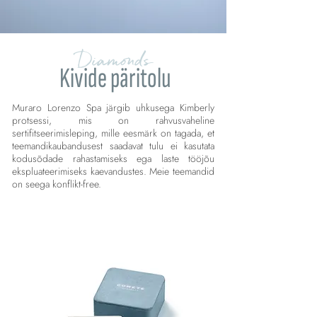
Diamonds
Kivide päritolu
Muraro Lorenzo Spa järgib uhkusega Kimberly
protsessi, mis on rahvusvaheline
sertifitseerimisleping, mille eesmärk on tagada, et
teemandikaubandusest saadavat tulu ei kasutata
kodusõdade rahastamiseks ega laste tööjõu
ekspluateerimiseks kaevandustes. Meie teemandid
on seega konflikt-free.