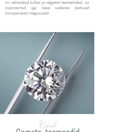
on valmistatud kullast ja valgetest teemantidest, on
inspireeritud iga naise südames peituvast
sünnipärasest magususest.
Kivid