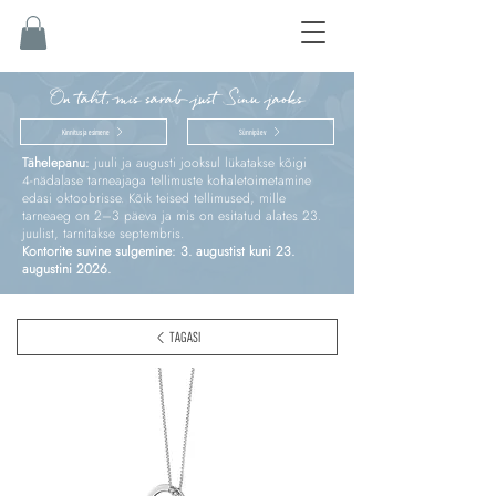
On täht, mis särab just Sinu jaoks
Kinnitus ja esimene
Sünnipäev
Tähelepanu:
juuli ja augusti jooksul lükatakse kõigi
4‑nädalase tarneajaga tellimuste kohaletoimetamine
edasi oktoobrisse. Kõik teised tellimused, mille
tarneaeg on 2–3 päeva ja mis on esitatud alates 23.
juulist, tarnitakse septembris.
Kontorite suvine sulgemine: 3. augustist kuni 23.
augustini 2026.
TAGASI