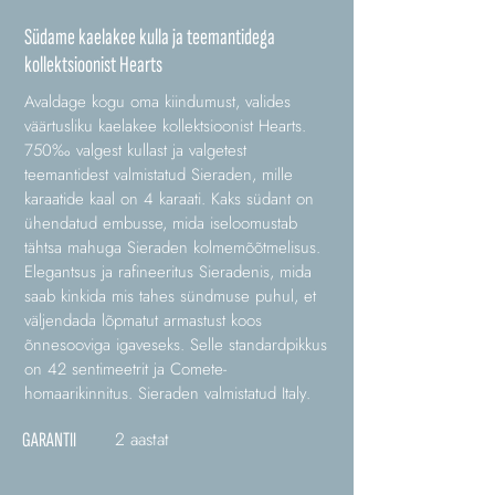
Südame kaelakee kulla ja teemantidega
kollektsioonist Hearts
Avaldage kogu oma kiindumust, valides
väärtusliku kaelakee kollektsioonist Hearts.
750‰ valgest kullast ja valgetest
teemantidest valmistatud Sieraden, mille
karaatide kaal on 4 karaati. Kaks südant on
ühendatud embusse, mida iseloomustab
tähtsa mahuga Sieraden kolmemõõtmelisus.
Elegantsus ja rafineeritus Sieradenis, mida
saab kinkida mis tahes sündmuse puhul, et
väljendada lõpmatut armastust koos
õnnesooviga igaveseks. Selle standardpikkus
on 42 sentimeetrit ja Comete-
homaarikinnitus. Sieraden valmistatud Italy.
2 aastat
GARANTII