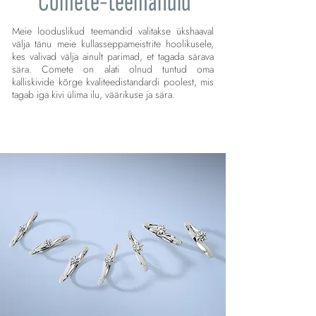
Comete-teemandid
Meie looduslikud teemandid valitakse ükshaaval
välja tänu meie kullasseppameistrite hoolikusele,
kes valivad välja ainult parimad, et tagada särava
sära. Comete on alati olnud tuntud oma
kalliskivide kõrge kvaliteedistandardi poolest, mis
tagab iga kivi ülima ilu, väärikuse ja sära.