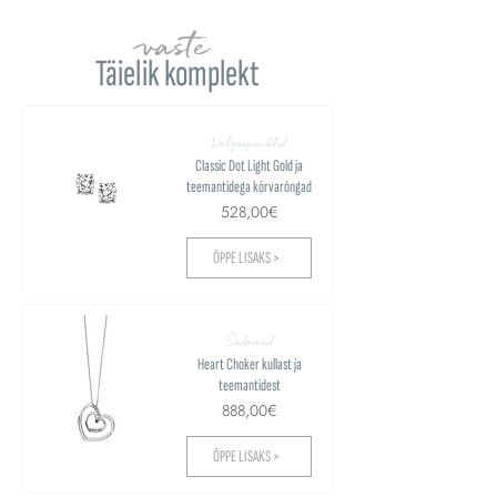
vaste
Täielik komplekt
Valguspunktid
Classic Dot Light Gold ja
teemantidega kõrvarõngad
528,00€
ÕPPE LISAKS >
Südamed
Heart Choker kullast ja
teemantidest
888,00€
ÕPPE LISAKS >