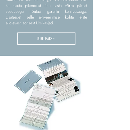
ka tasuta pikendust ühe aasta võrra pärast
seadusega nõutud garantii kehtivusaega.
Lisateavet selle aktiveerimise kohta leiate
allolevast jaotisest Üksikasjad.
UURI LISAKS >