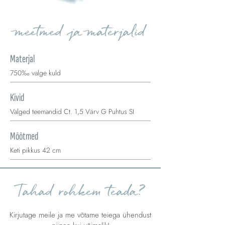
meetmed ja materjalid
Materjal
750‰ valge kuld
Kivid
Valged teemandid Ct. 1,5 Värv G Puhtus SI
Mõõtmed
Keti pikkus 42 cm
Tahad rohkem teada?
Kirjutage meile ja me võtame teiega ühendust