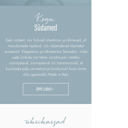
Kogu
Südamed
Kaks südant, mis löövad üheskoos ja ühinevad, et
moodustada ripatsid, mis väljendavad lõpmatut
armastust. Elegantsus ja rafineeritus Sieraden, mida
saab kinkida mis tahes sündmusel, näiteks
sünnipäeval, sünnipäeval või tseremoonial, et
kuulutada palju armastust ja kiindumust koos õnne
võlu igaveseks Made in Italy.
ÕPPE LISAKS >
üksikasjad