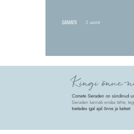
GARANTII
2 aastat
Kingi õnne n
Comete Sieraden on sündinud unis
Sieraden kannab endas tähte, tege
toetades igal ajal õnne ja kaitset
.