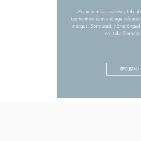
Akvamariini läbipaistvus tekita
teemantide särava säraga rafineeri
mängus. Sõrmused, kõrvarõngad 
eriliseks Sieraden
ÕPPE LISAKS >