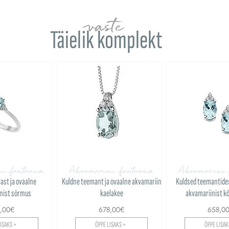
vaste
Täielik komplekt
ni fantaasia
Akvamariini fantaasia
Akvamariini 
ast ja ovaalne
Kuldne teemant ja ovaalne akvamariin
Kuldsed teemantides
nist sõrmus
kaelakee
akvamariinist k
8,00€
678,00€
658,0
ISAKS >
ÕPPE LISAKS >
ÕPPE LISAK