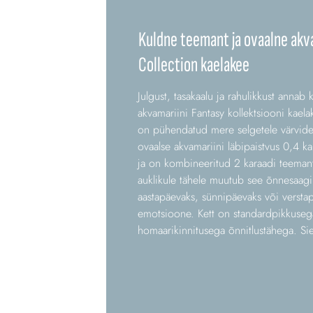
Kuldne teemant ja ovaalne akv
Collection kaelakee
Julgust, tasakaalu ja rahulikkust annab
akvamariini Fantasy kollektsiooni kael
on pühendatud mere selgetele värvidel
ovaalse akvamariini läbipaistvus 0,4 ka
ja on kombineeritud 2 karaadi teemant
auklikule tähele muutub see õnnesaagi
aastapäevaks, sünnipäevaks või verstap
emotsioone. Kett on standardpikkuseg
homaarikinnitusega õnnitlustähega. Sie