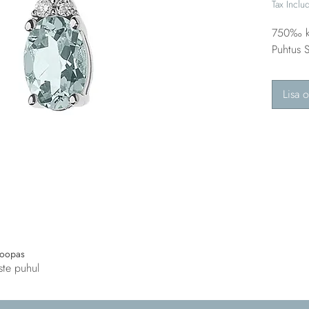
Tax Inclu
750‰ ku
Puhtus S
Lisa o
roopas
ste puhul