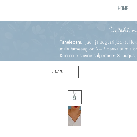
HOME
On täht, m
Tähelepanu:
juuli ja augusti jooksul lü
mille tarneaeg on 2–3 päeva ja mis on e
Kontorite suvine sulgemine: 3. augusti
TAGASI