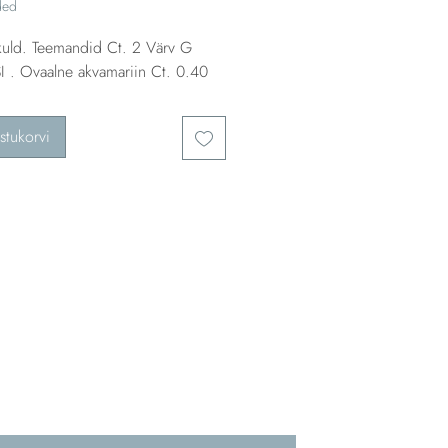
ded
ld. Teemandid Ct. 2 Värv G
I . Ovaalne akvamariin Ct. 0.40
stukorvi