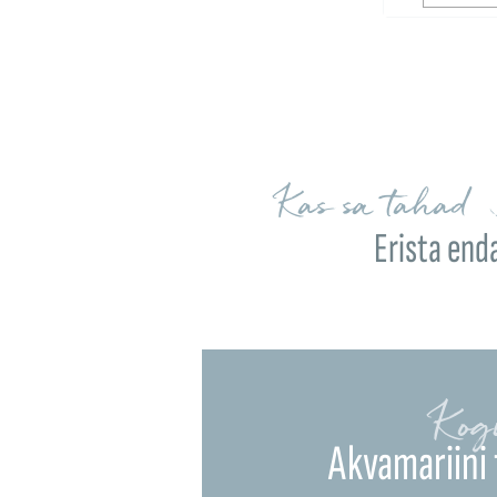
Kas sa tahad 
Erista end
Kog
Akvamariini 