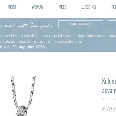
MEIST
WOMAN
MEES
WEDDING
PO
is särab just Sinu jaoks
Kinnitus ja esimene
katakse kõigi 4‑nädalase tarneajaga tellimuste kohaletoimetamine edas
sitatud alates 23. juulist, tarnitakse septembris.
st kuni 23. augustini 2026.
Kuldne
akvam
SKU: GL
678,