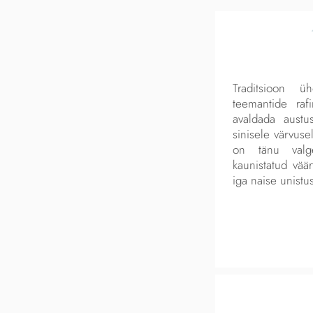
Traditsioon 
teemantide rafi
avaldada austus
sinisele värvuse
on tänu valge
kaunistatud väär
iga naise unistu