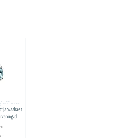
fantaasia
t ja ovaalsest
õrvarõngad
0€
S >