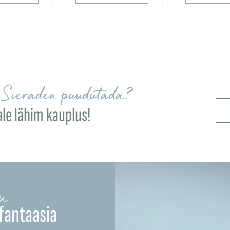
Sieraden puudutada?
ale lähim kauplus!
u
fantaasia