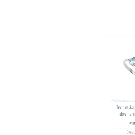
Akvamarii
Teemantkull
akvamarii
91
ÕPPE L