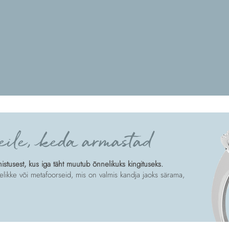
eile, keda armastad
tusest, kus iga täht muutub õnnelikuks kingituseks.
likke või metafoorseid, mis on valmis kandja jaoks särama,