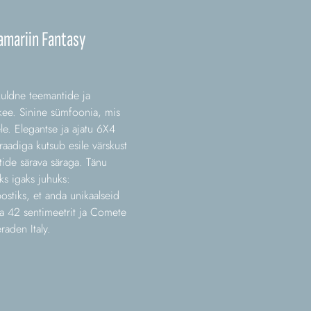
amariin Fantasy
 kuldne teemantide ja
akee. Sinine sümfoonia, mis
e. Elegantse ja ajatu 6X4
raadiga kutsub esile värskust
ide särava säraga. Tänu
ks igaks juhuks:
ostiks, et anda unikaalseid
a 42 sentimeetrit ja Comete
raden Italy.