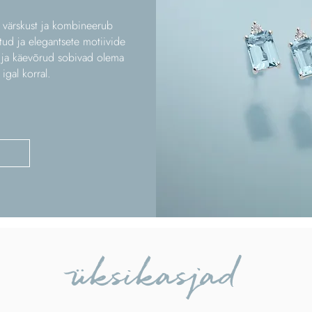
b värskust ja kombineerub
tud ja elegantsete motiivide
ja käevõrud sobivad olema
 igal korral.
üksikasjad