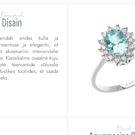
Kogumik
Disain
ühendab endas kulla ja
neerituse ja elegantsi, et
t akvamariini intensiivsele
le. Klassikaline ovaalne kuju
te teemantide võlusele
tuslikes toonides, et saada
seks.
Kivid