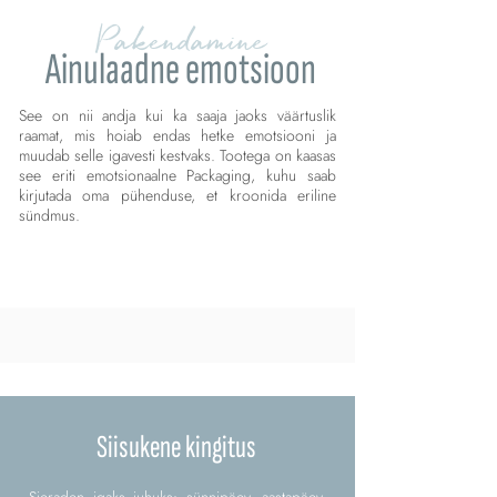
Pakendamine
Ainulaadne emotsioon
See on nii andja kui ka saaja jaoks väärtuslik
raamat, mis hoiab endas hetke emotsiooni ja
muudab selle igavesti kestvaks. Tootega on kaasas
see eriti emotsionaalne Packaging, kuhu saab
kirjutada oma pühenduse, et kroonida eriline
sündmus.
Siisukene kingitus