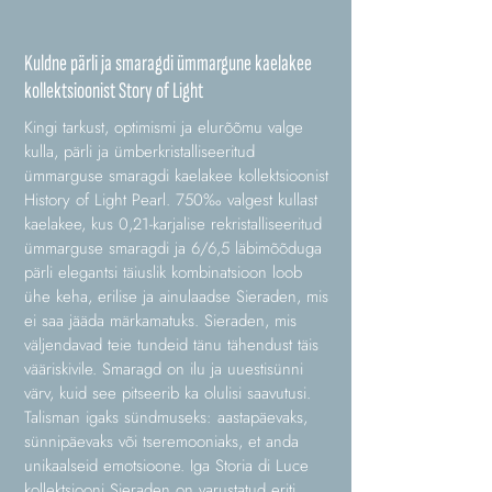
Kuldne pärli ja smaragdi ümmargune kaelakee
kollektsioonist Story of Light
Kingi tarkust, optimismi ja elurõõmu valge
kulla, pärli ja ümberkristalliseeritud
ümmarguse smaragdi kaelakee kollektsioonist
History of Light Pearl. 750‰ valgest kullast
kaelakee, kus 0,21-karjalise rekristalliseeritud
ümmarguse smaragdi ja 6/6,5 läbimõõduga
pärli elegantsi täiuslik kombinatsioon loob
ühe keha, erilise ja ainulaadse Sieraden, mis
ei saa jääda märkamatuks. Sieraden, mis
väljendavad teie tundeid tänu tähendust täis
vääriskivile. Smaragd on ilu ja uuestisünni
värv, kuid see pitseerib ka olulisi saavutusi.
Talisman igaks sündmuseks: aastapäevaks,
sünnipäevaks või tseremooniaks, et anda
unikaalseid emotsioone. Iga Storia di Luce
kollektsiooni Sieraden on varustatud eriti