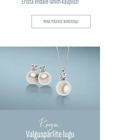
Erista endale lähim kauplus!
MINE POODIDE NIMEKIRJA
Kogu
Valguspärlite lugu