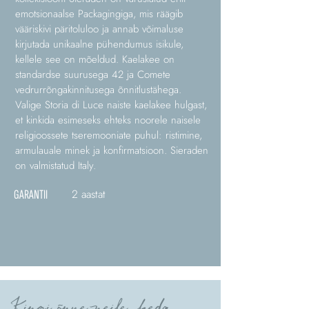
emotsionaalse Packagingiga, mis räägib
vääriskivi päritoluloo ja annab võimaluse
kirjutada unikaalne pühendumus isikule,
kellele see on mõeldud. Kaelakee on
standardse suurusega 42 ja Comete
vedrurrõngakinnitusega õnnitlustähega.
Valige Storia di Luce naiste kaelakee hulgast,
et kinkida esimeseks ehteks noorele naisele
religioossete tseremooniate puhul: ristimine,
armulauale minek ja konfirmatsioon. Sieraden
on valmistatud Italy.
2 aastat
GARANTII
Kingi õnne neile, keda