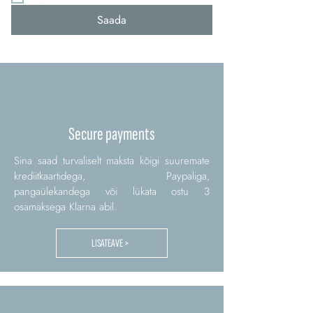
Saada
Secure payments
Sina saad turvaliselt maksta kõigi suuremate
krediitkaartidega, Paypaliga,
pangaülekandega või lükata ostu 3
osamaksega Klarna abil.
LISATEAVE >