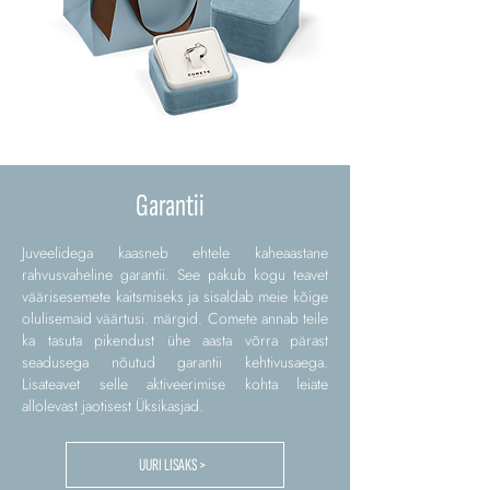
Garantii
Juveelidega kaasneb ehtele kaheaastane
rahvusvaheline garantii. See pakub kogu teavet
väärisesemete kaitsmiseks ja sisaldab meie kõige
olulisemaid väärtusi. märgid. Comete annab teile
ka tasuta pikendust ühe aasta võrra pärast
seadusega nõutud garantii kehtivusaega.
Lisateavet selle aktiveerimise kohta leiate
allolevast jaotisest Üksikasjad.
UURI LISAKS >