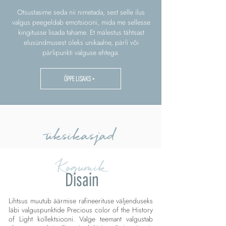
Otsustasime seda nii nimetada, sest selle ilus
valgus peegeldab emotsiooni, mida me sellesse
kingitusse lisada tahame. Et mälestus tähtsast
elusündmusest oleks unikaalne, pärli või
pärlipunkti valguse ehtega.
ÕPPE LISAKS >
üksikasjad
Kogumik
Disain
Lihtsus muutub äärmise rafineerituse väljenduseks
läbi valguspunktide Precious color of the History
of Light kollektsiooni. Valge teemant valgustab