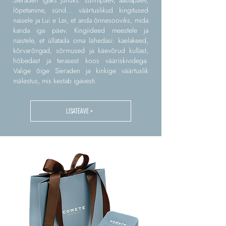
Sieraden igaks juhuks: sünnipäev, aastapäev,
lõpetamine, sünd... väärtuslikud kingitused
naisele ja Lui e Lei, et anda õnnesooviks, mida
kanda iga päev. Kingiideed meestele ja
naistele, et üllatada oma lähedasi: kaelakeed,
kõrvarõngad, sõrmused ja käevõrud kullast,
hõbedast ja terasest koos vääriskividega.
Valige õige Sieraden ja kinkige väärtuslik
mälestus, mis kestab igavesti.
LISATEAVE >