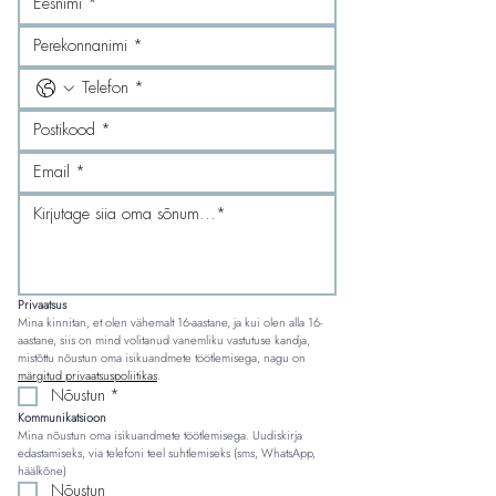
Privaatsus
Mina kinnitan, et olen vähemalt 16-aastane, ja kui olen alla 16-
aastane, siis on mind volitanud vanemliku vastutuse kandja, 
mistõttu nõustun oma isikuandmete töötlemisega, nagu on 
märgitud privaatsuspoliitikas
.
Nõustun
*
Kommunikatsioon
Mina nõustun oma isikuandmete töötlemisega. Uudiskirja 
edastamiseks, via telefoni teel suhtlemiseks (sms, WhatsApp, 
häälkõne)
Nõustun