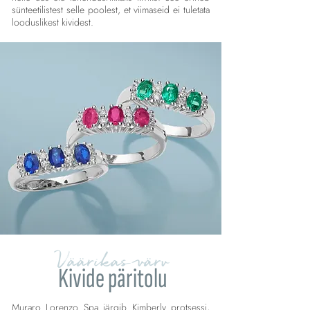
sünteetilistest selle poolest, et viimaseid ei tuletata
looduslikest kividest.
Väärikas värv
Kivide päritolu
Muraro Lorenzo Spa järgib Kimberly protsessi,