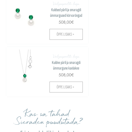
Valguspärlite lugu
Kuldsed pärli ja smaragdi
ümmargused kõrvarõngad
508,00€
ÕPPE LISAKS >
Valguspärlite lugu
Kuldne pärli ja smaragdi
ümmargune kaelakee
508,00€
ÕPPE LISAKS >
Kas sa tahad
Sieraden puudutada?