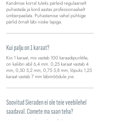
Kandmise korral tuleks pärleid regulaarselt
puhastada ja kord aastas professionaalselt
ümberpaelata. Puhastamise vahel pühkige
pärlid õrnalt läbi niiske lapiga.
Kui palju on 1 karaat?
Kivi 1 karaat, mis vastab 100 karaadipunktile,
on kaliibri abil 6,4 mm. 0,25 karaat vastab 4
mm, 0,50 5,2 mm, 0,75 5,8 mm, lõpuks 1,25
karaat vastab 7 mm läbimõõdule jne.
Soovitud Sieraden ei ole teie veebilehel
saadaval. Comete ma saan teha?
Kui soovite teada saada, millal mõni meie
Sieraden uuesti saadaval on, saate esitada
päringu, klõpsates otse toote lehel lingil