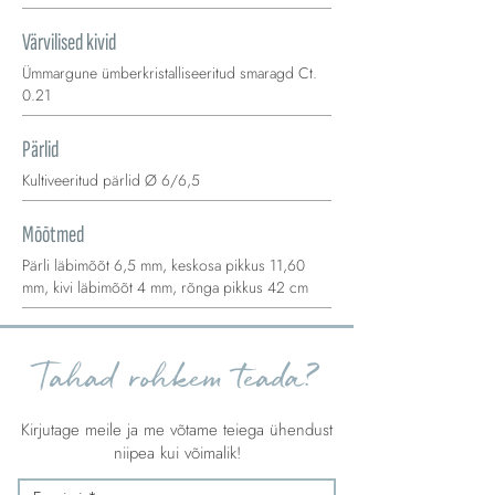
Värvilised kivid
Ümmargune ümberkristalliseeritud smaragd Ct.
0.21
Pärlid
Kultiveeritud pärlid Ø 6/6,5
Mõõtmed
Pärli läbimõõt 6,5 mm, keskosa pikkus 11,60
mm, kivi läbimõõt 4 mm, rõnga pikkus 42 cm
Tahad rohkem teada?
Kirjutage meile ja me võtame teiega ühendust
niipea kui võimalik!