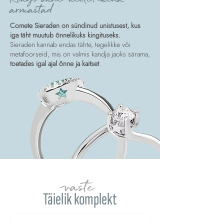
armastad
Comete Sieraden on sündinud unistusest, kus
iga täht muutub õnnelikuks kingituseks.
Sieraden kannab endas tähte, tegelikke või
metafoorseid, mis on valmis kandja jaoks särama,
toetades igal ajal õnne ja kaitset
.
vaste
Täielik komplekt