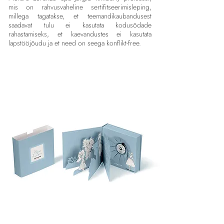
mis on rahvusvaheline sertifitseerimisleping,
millega tagatakse, et teemandikaubandusest
saadavat tulu ei kasutata kodusõdade
rahastamiseks, et kaevandustes ei kasutata
lapstööjõudu ja et need on seega konflikt-free.