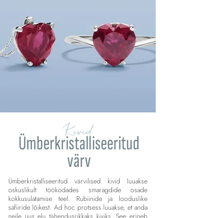
Kivid
Ümberkristalliseeritud
värv
Ümberkristalliseeritud värvilised kivid luuakse
oskuslikult töökodades smaragdide osade
kokkusulatamise teel. Rubiinide ja looduslike
safiiride lõikest. Ad hoc protsess luuakse, et anda
neile uus elu tähendusrikkaks kiviks. See erineb