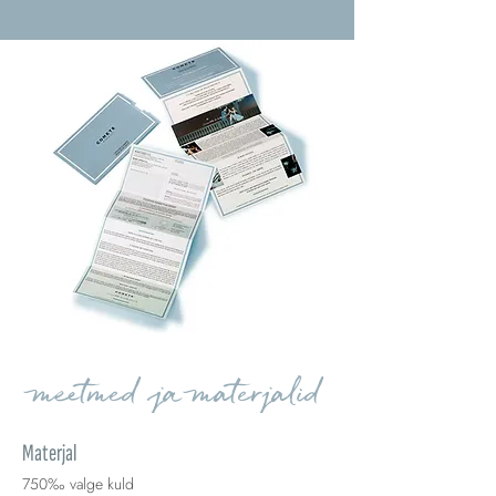
meetmed ja materjalid
Materjal
750‰ valge kuld