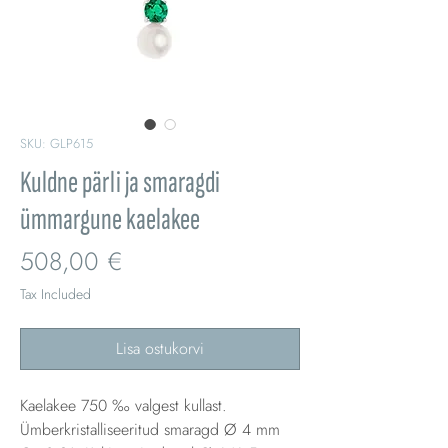
SKU: GLP615
Kuldne pärli ja smaragdi
ümmargune kaelakee
Price
508,00 €
Tax Included
Lisa ostukorvi
Kaelakee 750 ‰ valgest kullast.
Ümberkristalliseeritud smaragd Ø 4 mm