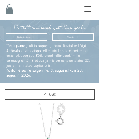
On täht, mis särab just Sinu jaoks
Kinnitus ja esimene
Sünnipäev
Tähelepanu:
juuli ja augusti jooksul lükatakse kõigi
4‑nädalase tarneajaga tellimuste kohaletoimetamine
edasi oktoobrisse. Kõik teised tellimused, mille
tarneaeg on 2–3 päeva ja mis on esitatud alates 23.
juulist, tarnitakse septembris.
Kontorite suvine sulgemine: 3. augustist kuni 23.
augustini 2026.
TAGASI