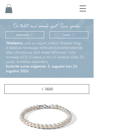
On täht, mis särab just Sinu jaoks
Kinnitus ja esimene
Sünnipäev
Tähelepanu:
juuli ja augusti jooksul lükatakse kõigi
4‑nädalase tarneajaga tellimuste kohaletoimetamine
edasi oktoobrisse. Kõik teised tellimused, mille
tarneaeg on 2–3 päeva ja mis on esitatud alates 23.
juulist, tarnitakse septembris.
Kontorite suvine sulgemine: 3. augustist kuni 23.
augustini 2026.
TAGASI