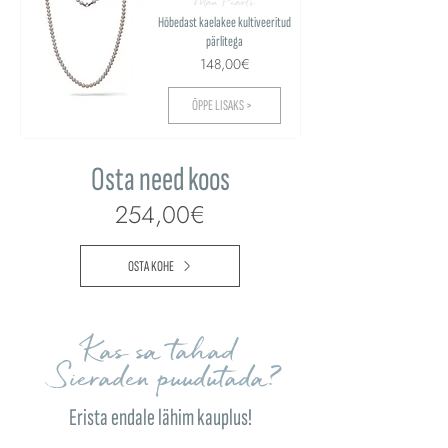
Man Pearls
Hõbedast kaelakee kultiveeritud
pärlitega
148,00€
ÕPPE LISAKS >
Osta need koos
254,00€
OSTA KOHE
Kas sa tahad
Sieraden puudutada?
Erista endale lähim kauplus!