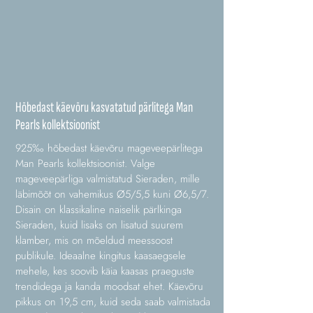
Hõbedast käevõru kasvatatud pärlitega Man
Pearls kollektsioonist
925‰ hõbedast käevõru mageveepärlitega
Man Pearls kollektsioonist. Valge
mageveepärliga valmistatud Sieraden, mille
läbimõõt on vahemikus Ø5/5,5 kuni Ø6,5/7.
Disain on klassikaline naiselik pärlkinga
Sieraden, kuid lisaks on lisatud suurem
klamber, mis on mõeldud meessoost
publikule. Ideaalne kingitus kaasaegsele
mehele, kes soovib käia kaasas praeguste
trendidega ja kanda moodsat ehet. Käevõru
pikkus on 19,5 cm, kuid seda saab valmistada