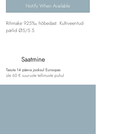
Notify When Available
Rihmake 925‰ hõbedast. Kultiveeritud
pärlid Ø5/5.5
Saatmine
Tasuta 14 päeva jooksul Euroopas
üle 60 € suuruste tellimuste puhul