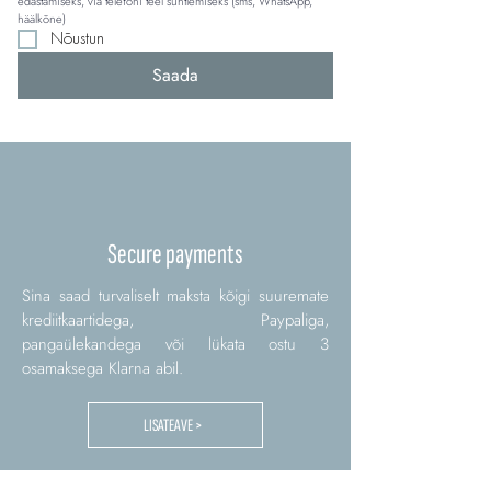
edastamiseks, via telefoni teel suhtlemiseks (sms, WhatsApp, 
häälkõne)
Nõustun
Saada
Secure payments
Sina saad turvaliselt maksta kõigi suuremate
krediitkaartidega, Paypaliga,
pangaülekandega või lükata ostu 3
osamaksega Klarna abil.
LISATEAVE >