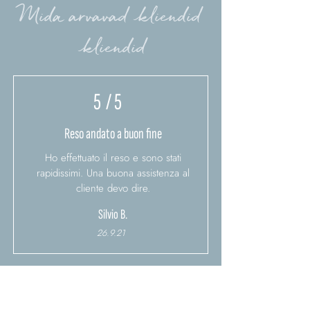
Mida arvavad kliendid
kliendid
5
/ 5
Reso andato a buon fine
Ho effettuato il reso e sono stati
rapidissimi. Una buona assistenza al
cliente devo dire.
Silvio B.
26.9.21
4
/ 5