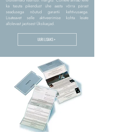
olulisemaid väärtusi. märgid. Comete annab teile
ka tasuta pikendust ühe aasta võrra pärast
seadusega nõutud garantii kehtivusaega.
Lisateavet selle aktiveerimise kohta leiate
allolevast jaotisest Üksikasjad.
UURI LISAKS >