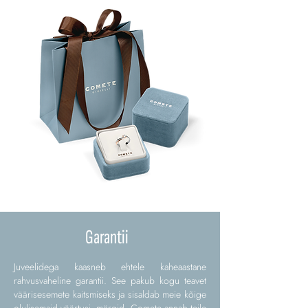
Garantii
Juveelidega kaasneb ehtele kaheaastane
rahvusvaheline garantii. See pakub kogu teavet
väärisesemete kaitsmiseks ja sisaldab meie kõige