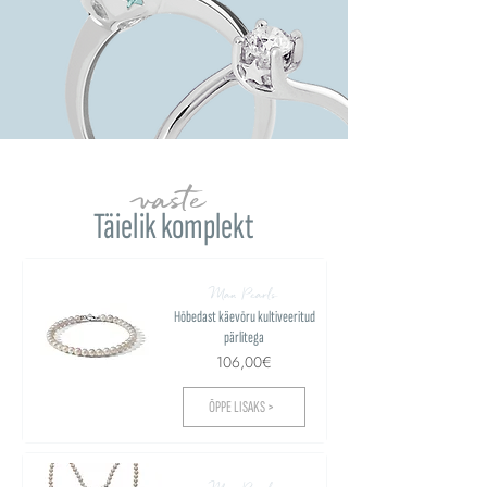
vaste
Täielik komplekt
Man Pearls
Hõbedast käevõru kultiveeritud
pärlitega
106,00€
ÕPPE LISAKS >