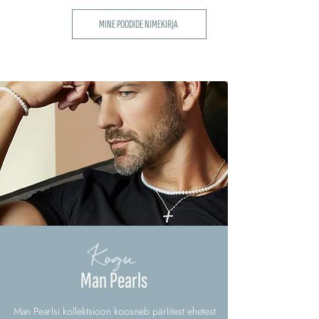
MINE POODIDE NIMEKIRJA
Kogu
Man Pearls
Man Pearlsi kollektsioon koosneb pärlitest ehetest