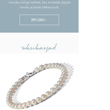
moodsa stiiliga mehele, kes armastab jälgida
trende ja kanda hetkemoodi.
ÕPPE LISAKS >
üksikasjad