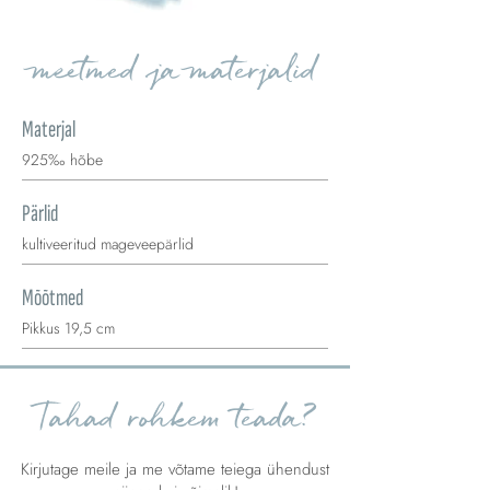
meetmed ja materjalid
Materjal
925‰ hõbe
Pärlid
kultiveeritud mageveepärlid
Mõõtmed
Pikkus 19,5 cm
Tahad rohkem teada?
Kirjutage meile ja me võtame teiega ühendust