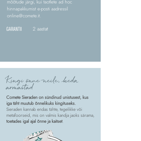
mõõtude järgi, kui taotlete ad hoc
hinnapakkumist e-posti aadressil
online@comete.it
.
2 aastat
GARANTII
Kingi õnne neile, keda
armastad
Comete Sieraden on sündinud unistusest, kus
iga täht muutub õnnelikuks kingituseks.
Sieraden kannab endas tähte, tegelikke või
metafoorseid, mis on valmis kandja jaoks särama,
toetades igal ajal õnne ja kaitset
.