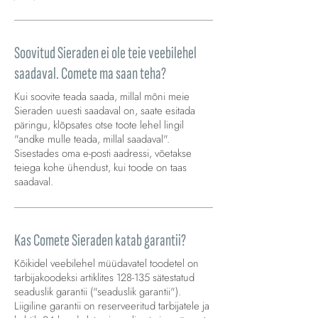
Soovitud Sieraden ei ole teie veebilehel
saadaval. Comete ma saan teha?
Kui soovite teada saada, millal mõni meie
Sieraden uuesti saadaval on, saate esitada
päringu, klõpsates otse toote lehel lingil
"andke mulle teada, millal saadaval".
Sisestades oma e-posti aadressi, võetakse
teiega kohe ühendust, kui toode on taas
saadaval.
Kas Comete Sieraden katab garantii?
Kõikidel veebilehel müüdavatel toodetel on
tarbijakoodeksi artiklites 128-135 sätestatud
seaduslik garantii ("seaduslik garantii").
Liigiline garantii on reserveeritud tarbijatele ja