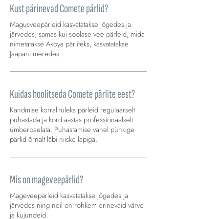
Kust pärinevad Comete pärlid?
Magusveepärleid kasvatatakse jõgedes ja
järvedes, samas kui soolase vee pärleid, mida
nimetatakse Akoya pärliteks, kasvatatakse
Jaapani meredes.
Kuidas hoolitseda Comete pärlite eest?
Kandmise korral tuleks pärleid regulaarselt
puhastada ja kord aastas professionaalselt
ümberpaelata. Puhastamise vahel pühkige
pärlid õrnalt läbi niiske lapiga.
Mis on mageveepärlid?
Mageveepärleid kasvatatakse jõgedes ja
järvedes ning neil on rohkem erinevaid värve
ja kujundeid.