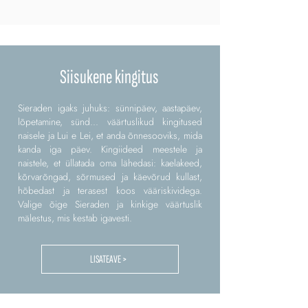
Siisukene kingitus
Sieraden igaks juhuks: sünnipäev, aastapäev,
lõpetamine, sünd... väärtuslikud kingitused
naisele ja Lui e Lei, et anda õnnesooviks, mida
kanda iga päev. Kingiideed meestele ja
naistele, et üllatada oma lähedasi: kaelakeed,
kõrvarõngad, sõrmused ja käevõrud kullast,
hõbedast ja terasest koos vääriskividega.
Valige õige Sieraden ja kinkige väärtuslik
mälestus, mis kestab igavesti.
LISATEAVE >