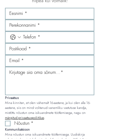
niipea kui võimalik!
Privaatsus
Mina kinnitan, et olen vähemalt 16-aastane, ja kui olen alla 16-
aastane, siis on mind volitanud vanemliku vastutuse kandja, 
mistõttu nõustun oma isikuandmete töötlemisega, nagu on 
märgitud privaatsuspoliitikas
.
Nõustun
*
Kommunikatsioon
Mina nõustun oma isikuandmete töötlemisega. Uudiskirja 