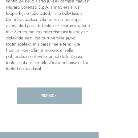
kehtib 24 kuud alates juveeli ostmise päevast.
Muraro Lorenzo S.p.A. annab eraisikust
lõpptarbijale (b2c ostud, mitte b2b) tasuta
täiendava aastase pikenduse seadusega
ettenähtud garantii kestusele. Garantii kaitseb
teie Sieradenid tootmisprotsessist tulenevate
defektide eest. Iga purunemine ja/või
tootmisdefekt, mis pärast meie tehnikute
hoolikat kontrollimist leitakse, et selle
põhjuseks on ettevõte, annab teile õiguse
toote tasuta remondile või asendamisele, kui
tooted on saadaval.
MINE KKK >
Carica altre FAQ...