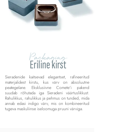
Packaging
Eriline kirst
Sieradenide kaitsevad elegantset, rafineeritud
materjalidest kirstu, kus värv on absoluutne
peategelane. Eksklusiivne Comete'i pakend
suudab rõhutada iga Sieradeni väärtuslikkust.
Rahulikkus, rahulikkus ja pehmus on tunded, mida
annab edasi indigo värv, mis on kombineeritud
tugeva maskuliinse iseloomuga pruuni värviga.