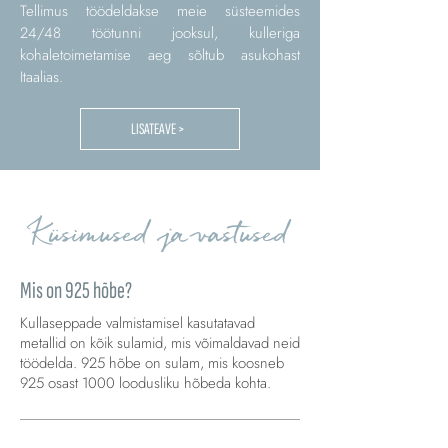
Tellimus töödeldakse meie süsteemides
24/48 töötunni jooksul, kulleriga
kohaletoimetamise aeg sõltub asukohast
Itaalias.
LISATEAVE >
Küsimused ja vastused
Mis on 925 hõbe?
Kullaseppade valmistamisel kasutatavad
metallid on kõik sulamid, mis võimaldavad neid
töödelda. 925 hõbe on sulam, mis koosneb
925 osast 1000 loodusliku hõbeda kohta.