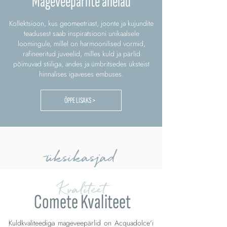
Mageveepärlite ahelad
Kollektsioon, kus geomeetriast, joonte ja kujundite
teadusest saab inspiratsiooni unikaalsele
loomingule, millel on harmoonilised vormid,
rafineeritud juveelid, milles kuld ja pärlid
põimuvad stiiliga, andes ja ümbritsedes üksteist
hinnalises igaveses embuses.
ÕPPE LISAKS >
üksikasjad
Kvaliteet
Comete Kvaliteet
Kuldkvaliteediga mageveepärlid on Acquadolce'i