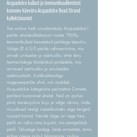
Acquadolce kullast ja teemantkuulikestest
koosnev käevõru Acquadolce Bead Strand
kollektsioonist
Tee eriline hetk unustamatuks Acquadolce'i
pärlite ahelakollektsiooni naiste 750‰
teemantkullast kasvatatud pärlitega käevõru.
Valige Ø 4,5/5 pärlite rafineerimine, mis
annab unikaalse ja väärtusliku ehte tänu
teemantidega töödeldud pindadele, mis
annavad väärtusliku ja ainulaadse
sädelusefekti. Kuldkvaliteediga
mageveepärlite ahel, mis sisaldab
Acquadolce kategooria parimatest Comete
pärlitest koosnevat ahelat. Neil on puhas
pind, kerakujuline kuju ja valge värvus, mida
muudavad veelgi naiselikumaks väga kerged
roosad toonid. Nende läige on väga hea,
pärlil on näha oma kujutist, mis peegeldub
pärlil. Tähistage kedagi, keda armastate, tema
erilise päeva puhul talismaniga: pulma,