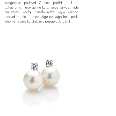
kategoorias parimad Comete pärlid. Neil on
puhas pind, kerakujuline kuju, valge värvus, mida
muudavad veelgi naiselikumaks väga kerged
roosad toonid. Nende läige on väga hea, pärlil
võib näha oma kujutist, mis peegeldub pärlil.