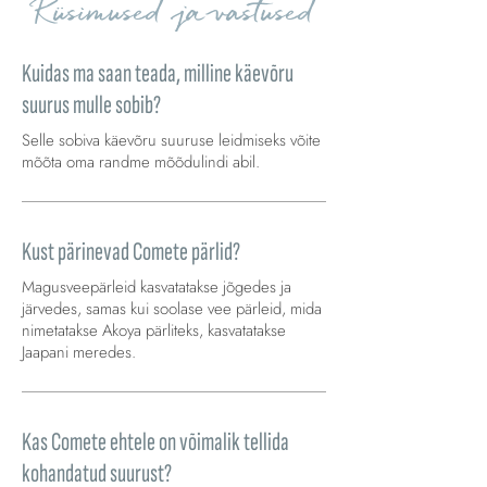
Küsimused ja vastused
Kuidas ma saan teada, milline käevõru
suurus mulle sobib?
Selle sobiva käevõru suuruse leidmiseks võite
mõõta oma randme mõõdulindi abil.
Kust pärinevad Comete pärlid?
Magusveepärleid kasvatatakse jõgedes ja
järvedes, samas kui soolase vee pärleid, mida
nimetatakse Akoya pärliteks, kasvatatakse
Jaapani meredes.
Kas Comete ehtele on võimalik tellida
kohandatud suurust?