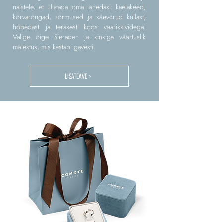
naistele, et üllatada oma lähedasi: kaelakeed,
kõrvarõngad, sõrmused ja käevõrud kullast,
hõbedast ja terasest koos vääriskividega.
Valige õige Sieraden ja kinkige väärtuslik
mälestus, mis kestab igavesti.
LISATEAVE >