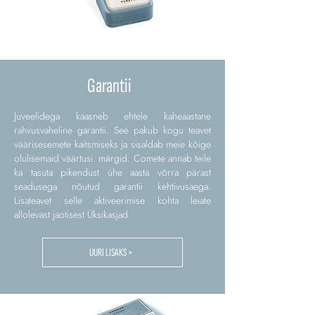
Garantii
Juveelidega kaasneb ehtele kaheaastane
rahvusvaheline garantii. See pakub kogu teavet
väärisesemete kaitsmiseks ja sisaldab meie kõige
olulisemaid väärtusi. märgid. Comete annab teile
ka tasuta pikendust ühe aasta võrra pärast
seadusega nõutud garantii kehtivusaega.
Lisateavet selle aktiveerimise kohta leiate
allolevast jaotisest Üksikasjad.
UURI LISAKS >