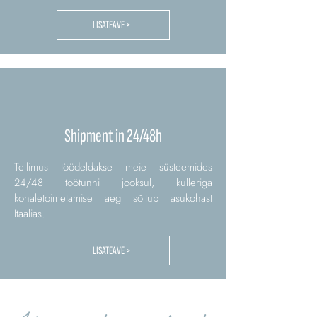
LISATEAVE >
Shipment in 24/48h
Tellimus töödeldakse meie süsteemides
24/48 töötunni jooksul, kulleriga
kohaletoimetamise aeg sõltub asukohast
Itaalias.
LISATEAVE >