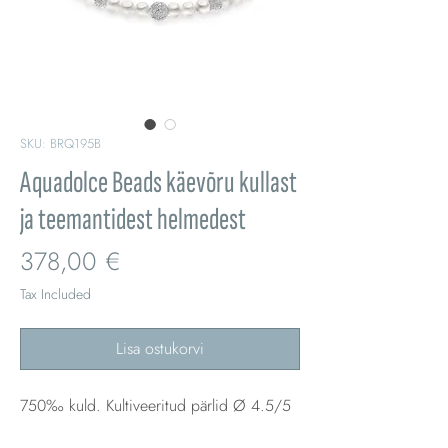
SKU: BRQ195B
Aquadolce Beads käevõru kullast
ja teemantidest helmedest
Price
378,00 €
Tax Included
Lisa ostukorvi
750‰ kuld. Kultiveeritud pärlid Ø 4.5/5