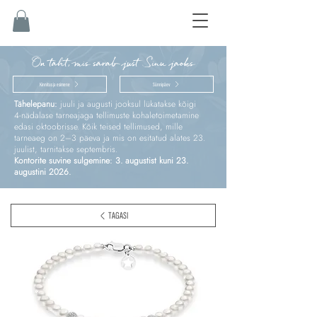
On täht, mis särab just Sinu jaoks
Kinnitus ja esimene
Sünnipäev
Tähelepanu:
juuli ja augusti jooksul lükatakse kõigi
4‑nädalase tarneajaga tellimuste kohaletoimetamine
edasi oktoobrisse. Kõik teised tellimused, mille
tarneaeg on 2–3 päeva ja mis on esitatud alates 23.
juulist, tarnitakse septembris.
Kontorite suvine sulgemine: 3. augustist kuni 23.
augustini 2026.
TAGASI