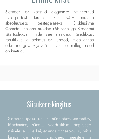
Sieraden on kaitstud elegantses rafineeritud
materjalidest kirstus, kus värv muutub
absoluutseks peategelaseks. Eksklusiivne
Comete'i pakend suudab rõhutada iga Sieradeni
väärtuslikkust, mida see sisaldab. Rahulikkus,
rahulikkus ja pehmus on tunded, mida annab
edasi indigovärv ja väärtuslik samet, millega need
on kaetud.
Siisukene kingitus
Sieraden igaks juhuks: sünnipäev, aastapäev,
lõpetamine, sünd... väärtuslikud kingitused
naisele ja Lui e Lei, et anda õnnesooviks, mida
kanda iga päev. Kingiideed meestele ja