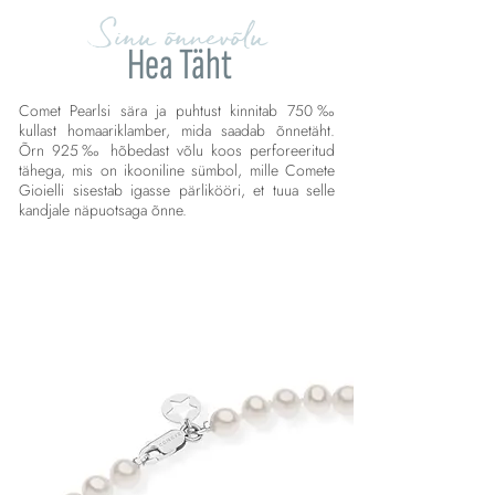
Sinu õnnevõlu
Hea Täht
Comet Pearlsi sära ja puhtust kinnitab 750‰
kullast homaariklamber, mida saadab õnnetäht.
Õrn 925‰ hõbedast võlu koos perforeeritud
tähega, mis on ikooniline sümbol, mille Comete
Gioielli sisestab igasse pärlikööri, et tuua selle
kandjale näpuotsaga õnne.