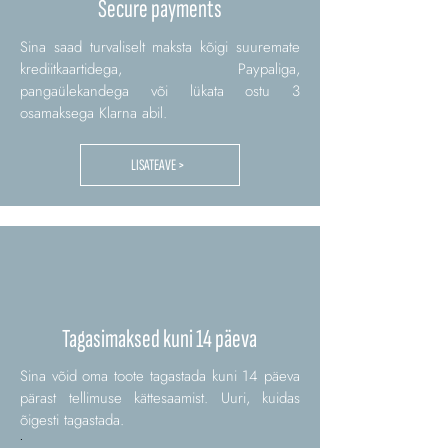
Secure payments
Sina saad turvaliselt maksta kõigi suuremate
krediitkaartidega, Paypaliga,
pangaülekandega või lükata ostu 3
osamaksega Klarna abil.
LISATEAVE >
Tagasimaksed kuni 14 päeva
Sina võid oma toote tagastada kuni 14 päeva
pärast tellimuse kättesaamist. Uuri, kuidas
õigesti tagastada.
.