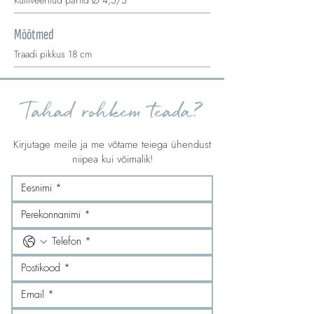
Kultiveeritud pärlid Ø 4,5/5
Mõõtmed
Traadi pikkus 18 cm
Tahad rohkem teada?
Kirjutage meile ja me võtame teiega ühendust
niipea kui võimalik!