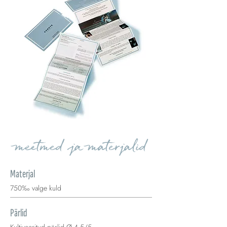
meetmed ja materjalid
Materjal
750‰ valge kuld
Pärlid