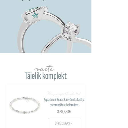
vaste
Täielik komplekt
Mageveepärlite ahelad
Aquadolce Beads käevõru kullast ja
teemantidest helmedest
378,00€
ÕPPE LISAKS >