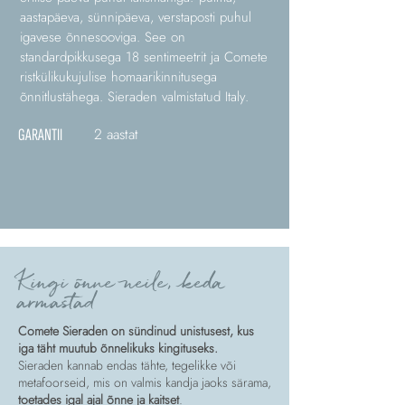
aastapäeva, sünnipäeva, verstaposti puhul
igavese õnnesooviga. See on
standardpikkusega 18 sentimeetrit ja Comete
ristkülikukujulise homaarikinnitusega
õnnitlustähega. Sieraden valmistatud Italy.
2 aastat
GARANTII
Kingi õnne neile, keda
armastad
Comete Sieraden on sündinud unistusest, kus
iga täht muutub õnnelikuks kingituseks.
Sieraden kannab endas tähte, tegelikke või
metafoorseid, mis on valmis kandja jaoks särama,
toetades igal ajal õnne ja kaitset
.