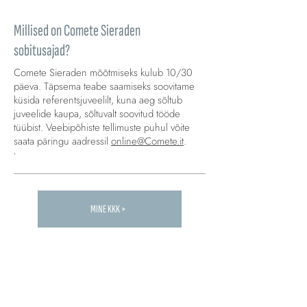
Millised on Comete Sieraden
sobitusajad?
Comete Sieraden mõõtmiseks kulub 10/30
päeva. Täpsema teabe saamiseks soovitame
küsida referentsjuveelilt, kuna aeg sõltub
juveelide kaupa, sõltuvalt soovitud tööde
tüübist. Veebipõhiste tellimuste puhul võite
saata päringu aadressil
online@Comete.it
.
.
MINE KKK >
Carica altre FAQ...