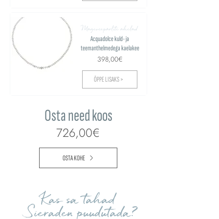
Mageveepärlite ahelad
Acquadolce kuld- ja
teemanthelmedega kaelakee
398,00€
ÕPPE LISAKS >
Osta need koos
726,00€
OSTA KOHE
Kas sa tahad
Sieraden puudutada?