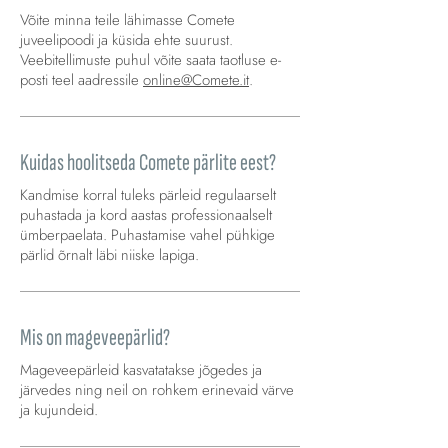
Võite minna teile lähimasse Comete
juveelipoodi ja küsida ehte suurust.
Veebitellimuste puhul võite saata taotluse e-
posti teel aadressile
online@Comete.it
.
Kuidas hoolitseda Comete pärlite eest?
Kandmise korral tuleks pärleid regulaarselt
puhastada ja kord aastas professionaalselt
ümberpaelata. Puhastamise vahel pühkige
pärlid õrnalt läbi niiske lapiga.
Mis on mageveepärlid?
Mageveepärleid kasvatatakse jõgedes ja
järvedes ning neil on rohkem erinevaid värve
ja kujundeid.