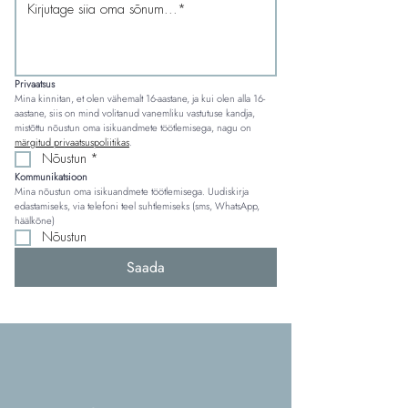
Privaatsus
Mina kinnitan, et olen vähemalt 16-aastane, ja kui olen alla 16-
aastane, siis on mind volitanud vanemliku vastutuse kandja, 
mistõttu nõustun oma isikuandmete töötlemisega, nagu on 
märgitud privaatsuspoliitikas
.
Nõustun
*
Kommunikatsioon
Mina nõustun oma isikuandmete töötlemisega. Uudiskirja 
edastamiseks, via telefoni teel suhtlemiseks (sms, WhatsApp, 
häälkõne)
Nõustun
Saada