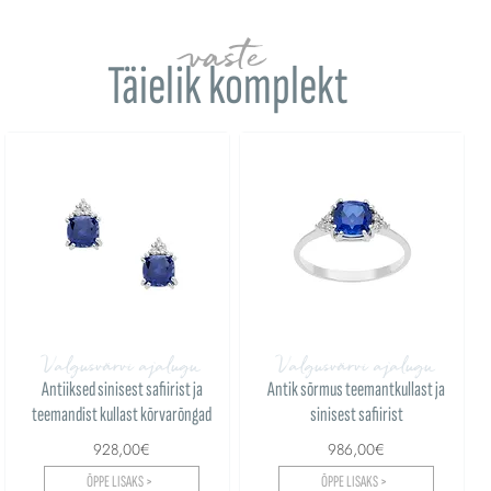
vaste
Täielik komplekt
Valgusvärvi ajalugu
Valgusvärvi ajalugu
Antiiksed sinisest safiirist ja
Antik sõrmus teemantkullast ja
teemandist kullast kõrvarõngad
sinisest safiirist
928,00€
986,00€
ÕPPE LISAKS >
ÕPPE LISAKS >