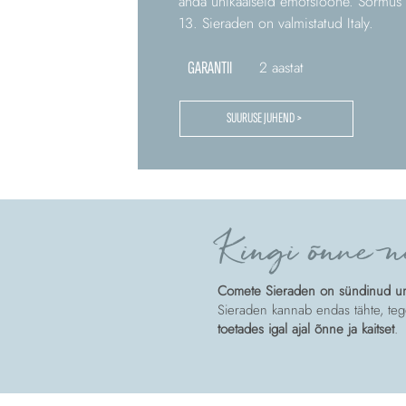
anda unikaalseid emotsioone. Sõrmus
13. Sieraden on valmistatud Italy.
GARANTII
2 aastat
SUURUSE JUHEND >
Kingi õnne n
Comete Sieraden on sündinud unis
Sieraden kannab endas tähte, tege
toetades igal ajal õnne ja kaitset
.