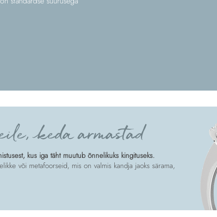
 on standardse suurusega
eile, keda armastad
tusest, kus iga täht muutub õnnelikuks kingituseks.
likke või metafoorseid, mis on valmis kandja jaoks särama,