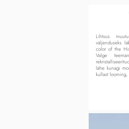
Lihtsus muutu
väljenduseks lä
color of the His
Valge teeman
rekristalliseeri
lähe kunagi moes
kullast looming,