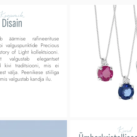
Kogumik
Disain
b äärmise rafineerituse
bi valguspunktide Precious
tory of Light kollektsiooni.
t valgustab elegantset
tud kivi traditsiooni, mis ei
t välja. Peenikese stiiliga
 mis valgustab kandja ilu.
Kivid