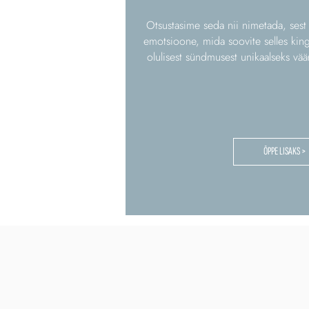
Otsustasime seda nii nimetada, sest
emotsioone, mida soovite selles king
olulisest sündmusest unikaalseks vää
ÕPPE LISAKS >