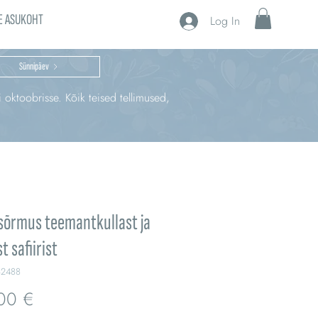
E ASUKOHT
Log In
Sünnipäev
i oktoobrisse. Kõik teised tellimused,
sõrmus teemantkullast ja
t safiirist
B2488
Price
00 €