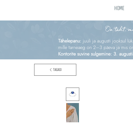
HOME
On täht, m
Tähelepanu:
juuli ja augusti jooksul lü
mille tarneaeg on 2–3 päeva ja mis on e
Kontorite suvine sulgemine: 3. augusti
TAGASI