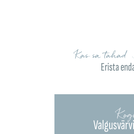
Kas sa tahad 
Erista end
Kog
Valgusvärvi