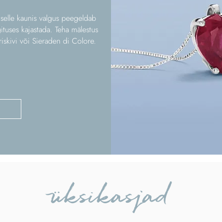
 selle kaunis valgus peegeldab
ituses kajastada. Teha mälestus
riskivi või Sieraden di Colore.
üksikasjad