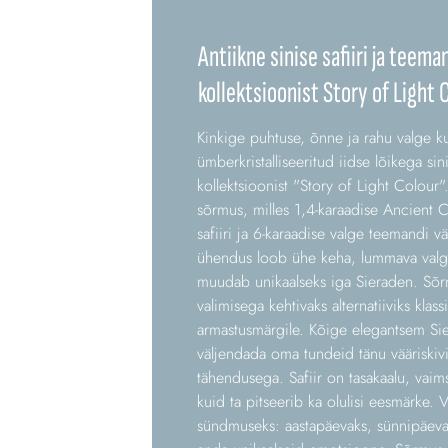
Antiikne sinise safiiri ja teem
kollektsioonist Story of Light 
Kinkige puhtuse, õnne ja rahu valge ku
ümberkristalliseeritud iidse lõikega sin
kollektsioonist "Story of Light Colour
sõrmus, milles 1,4-karaadise Ancient Cut
safiiri ja 6-karaadise valge teemandi vä
ühendus loob ühe keha, lummava valgu
muudab unikaalseks iga Sieraden. Sõrm
valimisega kehtivaks alternatiiviks klas
armastusmärgile. Kõige elegantsem Sie
väljendada oma tundeid tänu vääriskivi
tähendusega. Safiir on tasakaalu, vai
kuid ta pitseerib ka olulisi eesmärke. V
sündmuseks: aastapäevaks, sünnipäeva