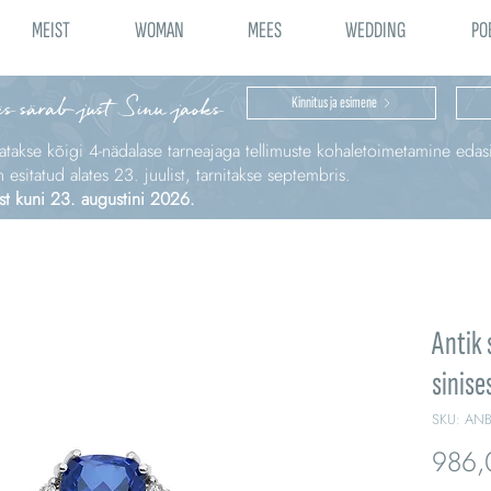
MEIST
WOMAN
MEES
WEDDING
PO
is särab just Sinu jaoks
Kinnitus ja esimene
katakse kõigi 4‑nädalase tarneajaga tellimuste kohaletoimetamine edas
sitatud alates 23. juulist, tarnitakse septembris.
st kuni 23. augustini 2026.
Antik 
sinises
SKU: AN
986,