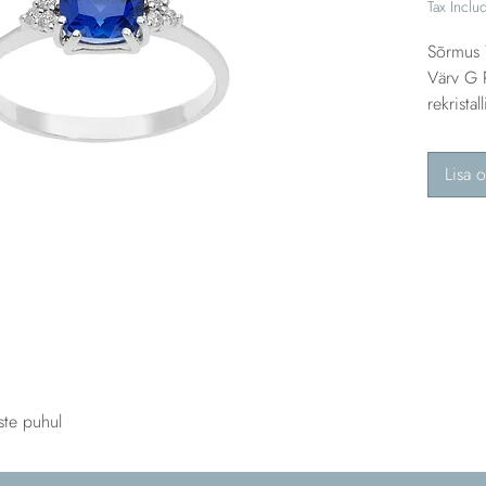
Tax Inclu
Sõrmus 
Värv G P
rekristal
Lisa o
ste puhul