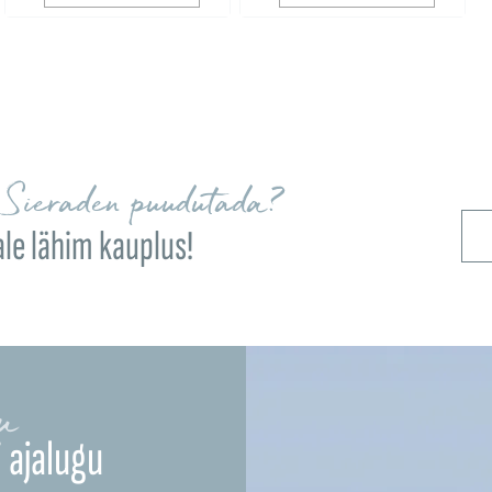
Sieraden puudutada?
ale lähim kauplus!
u
 ajalugu