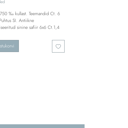
ded
750 ‰ kullast. Teemandid Ct. 6
uhtus SI. Antiikne
liseeritud sinine safiir 6x6 Ct.1,4
stukorvi