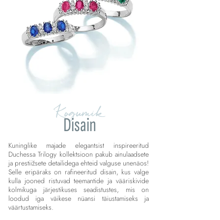
Kogumik
Disain
Kuninglike majade elegantsist inspireeritud
Duchessa Trilogy kollektsioon pakub ainulaadsete
ja prestiižsete detailidega ehteid valguse unenäos!
Selle eripäraks on rafineeritud disain, kus valge
kulla jooned ristuvad teemantide ja vääriskivide
kolmikuga järjestikuses seadistustes, mis on
loodud iga väikese nüansi täiustamiseks ja
väärtustamiseks.