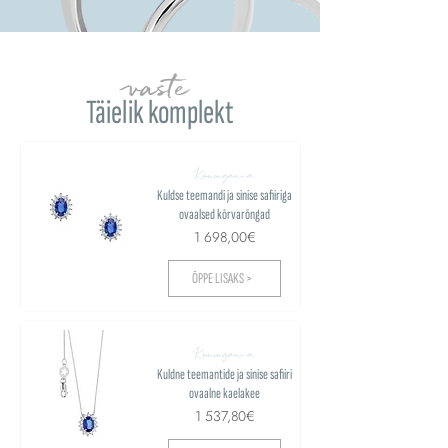
vaste
Täielik komplekt
Kuninganna
Kuldse teemandi ja sinise safiiriga
ovaalsed kõrvarõngad
1 698,00€
ÕPPE LISAKS >
Kuninganna
Kuldne teemantide ja sinise safiiri
ovaalne kaelakee
1 537,80€