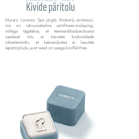
Kivide päritolu
Muraro Lorenzo Spa järgib Kimberly protsessi,
mis on rahvusvaheline sertifitseerimisleping,
millega tagatakse, et teemandikaubandusest
saadavat tulu ei kasutata kodusõdade
rahastamiseks, et kaevandustes ei kasutata
lapstööjõudu ja et need on seega konflikt-free.