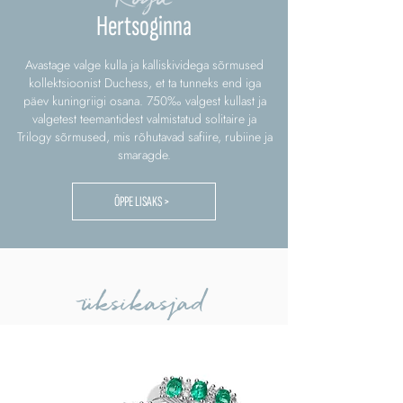
Hertsoginna
Avastage valge kulla ja kalliskividega sõrmused
kollektsioonist Duchess, et ta tunneks end iga
päev kuningriigi osana. 750‰ valgest kullast ja
valgetest teemantidest valmistatud solitaire ja
Trilogy sõrmused, mis rõhutavad safiire, rubiine ja
smaragde.
ÕPPE LISAKS >
üksikasjad