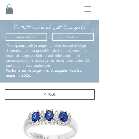
On täht, mis särab just Sinu jaoks
Kinnitus ja esimene
Sünnipäev
Tähelepanu:
juuli ja augusti jooksul lükatakse kõigi
4‑nädalase tarneajaga tellimuste kohaletoimetamine
edasi oktoobrisse. Kõik teised tellimused, mille
tarneaeg on 2–3 päeva ja mis on esitatud alates 23.
juulist, tarnitakse septembris.
Kontorite suvine sulgemine: 3. augustist kuni 23.
augustini 2026.
TAGASI