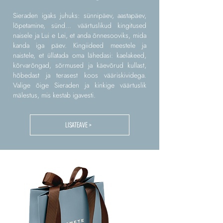
Sieraden igaks juhuks: sünnipäev, aastapäev,
lõpetamine, sünd... väärtuslikud kingitused
naisele ja Lui e Lei, et anda õnnesooviks, mida
kanda iga päev. Kingiideed meestele ja
naistele, et üllatada oma lähedasi: kaelakeed,
kõrvarõngad, sõrmused ja käevõrud kullast,
hõbedast ja terasest koos vääriskividega.
Valige õige Sieraden ja kinkige väärtuslik
mälestus, mis kestab igavesti.
LISATEAVE >