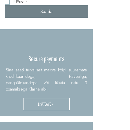
Nõustun
Saada
Secure payments
Sina saad turvaliselt maksta kõigi suuremate
krediitkaartidega, Paypaliga,
pangaülekandega või lükata ostu 3
osamaksega Klarna abil.
LISATEAVE >