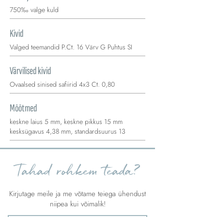
750‰ valge kuld
Kivid
Valged teemandid P.Ct. 16 Värv G Puhtus SI
Värvilised kivid
Ovaalsed sinised safiirid 4x3 Ct. 0,80
Mõõtmed
keskne laius 5 mm, keskne pikkus 15 mm
kesksügavus 4,38 mm, standardsuurus 13
Tahad rohkem teada?
Kirjutage meile ja me võtame teiega ühendust
niipea kui võimalik!