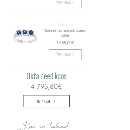
ÕPPE LISAKS >
Hertsoginna
Kuldne sõrmus teemandid ja sinised
safiirid
1 558,00€
ÕPPE LISAKS >
Osta need koos
4 793,80€
OSTA KOHE
Kas sa tahad