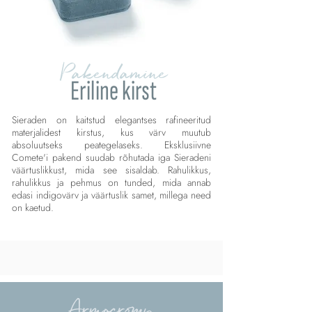
Pakendamine
Eriline kirst
Sieraden on kaitstud elegantses rafineeritud
materjalidest kirstus, kus värv muutub
absoluutseks peategelaseks. Eksklusiivne
Comete'i pakend suudab rõhutada iga Sieradeni
väärtuslikkust, mida see sisaldab. Rahulikkus,
rahulikkus ja pehmus on tunded, mida annab
edasi indigovärv ja väärtuslik samet, millega need
on kaetud.
Armocromy