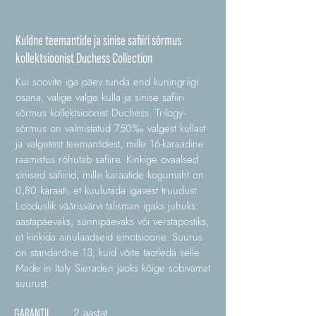
Kuldne teemantide ja sinise safiiri sõrmus
kollektsioonist Duchess Collection
Kui soovite iga päev tunda end kuningriigi
osana, valige valge kulla ja sinise safiiri
sõrmus kollektsioonist Duchess. Trilogy-
sõrmus on valmistatud 750‰ valgest kullast
ja valgetest teemantidest, mille 16-karaadine
raamistus rõhutab safiire. Kinkige ovaalsed
sinised safiirid, mille karaatide kogumaht on
0,80 karaati, et kuulutada igavest truudust.
Looduslik väärisvärvi talisman igaks juhuks:
aastapäevaks, sünnipäevaks või verstapostiks,
et kinkida ainulaadseid emotsioone. Suurus
on standardne 13, kuid võite taotleda selle
Made in Italy Sieraden jaoks kõige sobivamat
suurust.
2 aastat
GARANTII