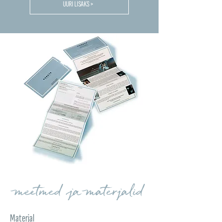
UURI LISAKS >
meetmed ja materjalid
Materjal