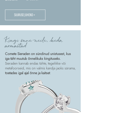
SUURUSE JUHEND >
Kingi õnne neile, keda
armastad
Comete Sieraden on sündinud unistusest, kus
iga täht muutub õnnelikuks kingituseks.
Sieraden kannab endas tähte, tegelikke või
metafoorseid, mis on valmis kandja jaoks särama,
toetades igal ajal õnne ja kaitset
.