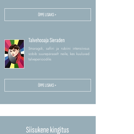
ÕPPE LISAKS >
Talvehooaja Sieraden
Smaragdi, safiiri ja rubiini intensiivsus
sobib suurepäraselt neile, kes kuuluvad
talveperioodile.
ÕPPE LISAKS >
Siisukene kingitus