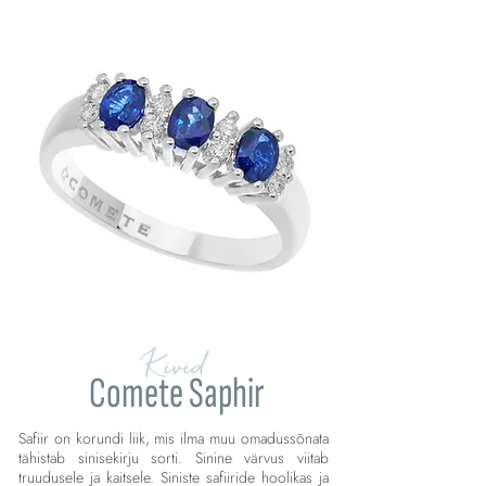
Kivid
Comete Saphir
Safiir on korundi liik, mis ilma muu omadussõnata
tähistab sinisekirju sorti. Sinine värvus viitab
truudusele ja kaitsele. Siniste safiiride hoolikas ja