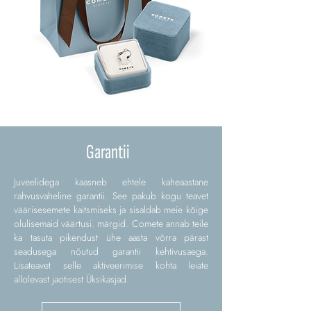
Garantii
Juveelidega kaasneb ehtele kaheaastane
rahvusvaheline garantii. See pakub kogu teavet
väärisesemete kaitsmiseks ja sisaldab meie kõige
olulisemaid väärtusi. märgid. Comete annab teile
ka tasuta pikendust ühe aasta võrra pärast
seadusega nõutud garantii kehtivusaega.
Lisateavet selle aktiveerimise kohta leiate
allolevast jaotisest Üksikasjad.