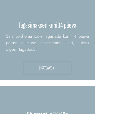
Tagasimaksed kuni 14 päeva
Sina võid oma toote tagastada kuni 14 päeva
pärast tellimuse kättesaamist. Uuri, kuidas
õigesti tagastada.
.
LISATEAVE >
Shipment in 24/48h
Tellimus töödeldakse meie süsteemides