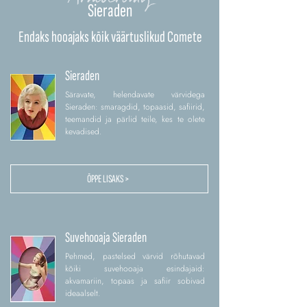
Sieraden
Endaks hooajaks kõik väärtuslikud Comete
Sieraden
Säravate, helendavate värvidega
Sieraden: smaragdid, topaasid, safiirid,
teemandid ja pärlid teile, kes te olete
kevadised.
ÕPPE LISAKS >
Suvehooaja Sieraden
Pehmed, pastelsed värvid rõhutavad
kõiki suvehooaja esindajaid:
akvamariin, topaas ja safiir sobivad
ideaalselt.