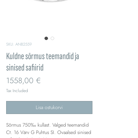
SKU: ANB2559
Kuldne sõrmus teemandid ja
sinised safiirid
Price
1558,00 €
Tax Included
Lisa ostukorvi
Sõrmus 750‰ kullast. Valged teemandid
Ct. 16 Värv G Puhtus SI. Ovaalsed sinised