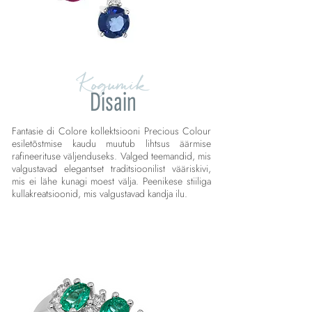
Kogumik
Disain
Fantasie di Colore kollektsiooni Precious Colour
esiletõstmise kaudu muutub lihtsus äärmise
rafineerituse väljenduseks. Valged teemandid, mis
valgustavad elegantset traditsioonilist vääriskivi,
mis ei lähe kunagi moest välja. Peenikese stiiliga
kullakreatsioonid, mis valgustavad kandja ilu.