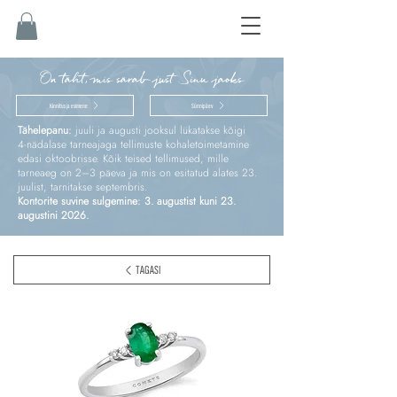
On täht, mis särab just Sinu jaoks
Kinnitus ja esimene
Sünnipäev
Tähelepanu:
juuli ja augusti jooksul lükatakse kõigi
4‑nädalase tarneajaga tellimuste kohaletoimetamine
edasi oktoobrisse. Kõik teised tellimused, mille
tarneaeg on 2–3 päeva ja mis on esitatud alates 23.
juulist, tarnitakse septembris.
Kontorite suvine sulgemine: 3. augustist kuni 23.
augustini 2026.
TAGASI