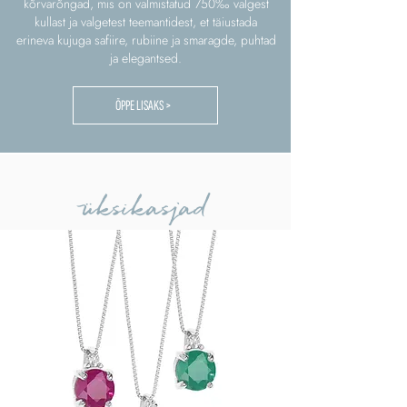
kõrvarõngad, mis on valmistatud 750‰ valgest
kullast ja valgetest teemantidest, et täiustada
erineva kujuga safiire, rubiine ja smaragde, puhtad
ja elegantsed.
ÕPPE LISAKS >
üksikasjad