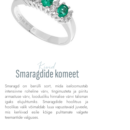
Kivid
Smaragdide komeet
Smaragd on berülli sort, mida iseloomustab
intensiivne roheline värv, tingimusteta ja piiritu
armastuse värv, loodusliku hinnalise värvi talisman
igaks elujuhtumiks. Smaragdide hoolitsus ja
hoolikas valik võimaldab luua vapustavaid juveele,
mis kerkivad esile kõige puhtamate valgete
teemantide valguses.