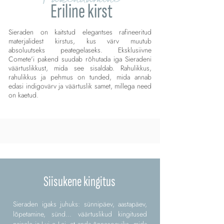
Eriline kirst
Sieraden on kaitstud elegantses rafineeritud
materjalidest kirstus, kus värv muutub
absoluutseks peategelaseks. Eksklusiivne
Comete'i pakend suudab rõhutada iga Sieradeni
väärtuslikkust, mida see sisaldab. Rahulikkus,
rahulikkus ja pehmus on tunded, mida annab
edasi indigovärv ja väärtuslik samet, millega need
on kaetud.
Siisukene kingitus
Sieraden igaks juhuks: sünnipäev, aastapäev,
lõpetamine, sünd... väärtuslikud kingitused