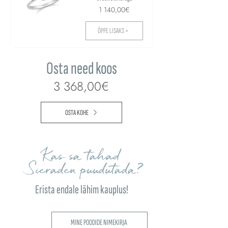
1 140,00€
ÕPPE LISAKS >
Osta need koos
3 368,00€
OSTA KOHE
Kas sa tahad
Sieraden puudutada?
Erista endale lähim kauplus!
MINE POODIDE NIMEKIRJA