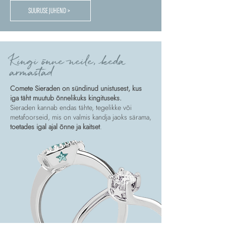
SUURUSE JUHEND >
Kingi õnne neile, keda
armastad
Comete Sieraden on sündinud unistusest, kus
iga täht muutub õnnelikuks kingituseks.
Sieraden kannab endas tähte, tegelikke või
metafoorseid, mis on valmis kandja jaoks särama,
toetades igal ajal õnne ja kaitset
.