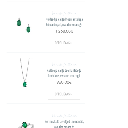
Värvide fantaasia
Kuldsed ja valged teemantidega
kõrvarõngad, ovaalne smaragd
1 268,00€
ÕPPE LISAKS >
Värvide fantaasia
Kuldne ja valge teemantidega
kaelakee, ovaalne smaragd
960,00€
ÕPPE LISAKS >
Värvide fantaasia
Sõrmus kuld ja valged teemandid,
ovaalne smaragd