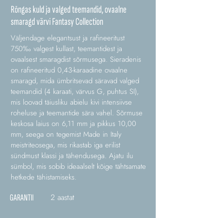
Rõngas kuld ja valged teemandid, ovaalne
smaragd värvi Fantasy Collection
Väljendage elegantsust ja rafineeritust
750‰ valgest kullast, teemantidest ja
ovaalsest smaragdist sõrmusega. Sieradenis
on rafineeritud 0,43-karaadine ovaalne
smaragd, mida ümbritsevad säravad valged
teemandid (4 karaati, värvus G, puhtus SI),
mis loovad täiusliku abielu kivi intensiivse
roheluse ja teemantide sära vahel. Sõrmuse
keskosa laius on 6,11 mm ja pikkus 10,00
mm, seega on tegemist Made in Italy
meistriteosega, mis rikastab iga erilist
sündmust klassi ja tähendusega. Ajatu ilu
sümbol, mis sobib ideaalselt kõige tähtsamate
hetkede tähistamiseks.
2 aastat
GARANTII