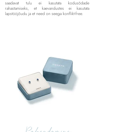
saadavat tulu ei kasutata kodusõdade
rahastamiseks, et kaevandustes ei kasutata
lapstööjõudu ja et need on seega konflikt-free.
Pakendamine