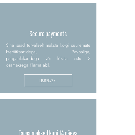
Secure payments
Sina saad turvaliselt maksta kõigi suuremate
krediitkaartidega, Paypaliga,
pangaülekandega või lükata ostu 3
osamaksega Klarna abil.
LISATEAVE >
Tagasimaksed kuni 14 päeva