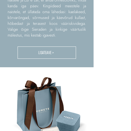
naisele ja Lui e Lei, et anda õnnesooviks, mida
kanda iga päev. Kingiideed meestele ja
naistele, et üllatada oma lähedasi: kaelakeed,
kõrvarõngad, sõrmused ja käevõrud kullast,
hõbedast ja terasest koos vääriskividega.
Valige õige Sieraden ja kinkige väärtuslik
mälestus, mis kestab igavesti.
LISATEAVE >