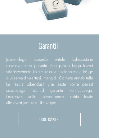
Garantii
Juveelidega kaasneb ehtele kaheaastane
rahvusvaheline garantii. See pakub kogu teavet
väärisesemete kaitsmiseks ja sisaldab meie kõige
olulisemaid väärtusi. märgid. Comete annab teile
ka tasuta pikendust ühe aasta võrra pärast
seadusega nõutud garantii kehtivusaega.
Lisateavet selle aktiveerimise kohta leiate
allolevast jaotisest Üksikasjad.
UURI LISAKS >