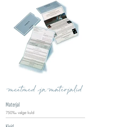
meetmed ja materjalid
Materjal
750‰ valge kuld
Kivid