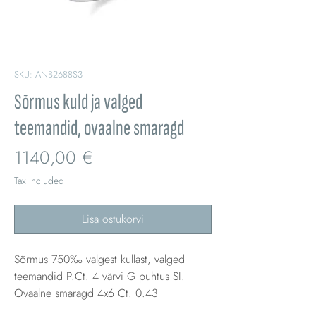
SKU: ANB2688S3
Sõrmus kuld ja valged
teemandid, ovaalne smaragd
Price
1140,00 €
Tax Included
Lisa ostukorvi
Sõrmus 750‰ valgest kullast, valged
teemandid P.Ct. 4 värvi G puhtus SI.
Ovaalne smaragd 4x6 Ct. 0.43