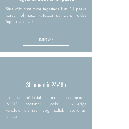
Sina võid oma toote tagastada kuni 14 päeva
pärast tellimuse kättesaamist. Uuri, kuidas
õigesti tagastada.
.
LISATEAVE >
Shipment in 24/48h
Tellimus töödeldakse meie süsteemides
24/48 töötunni jooksul, kulleriga
kohaletoimetamise aeg sõltub asukohast
Itaalias.