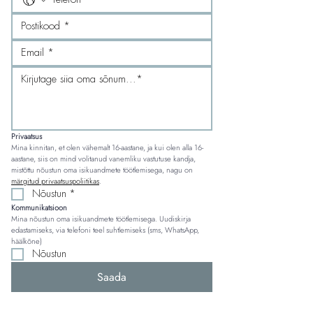
Privaatsus
Mina kinnitan, et olen vähemalt 16-aastane, ja kui olen alla 16-
aastane, siis on mind volitanud vanemliku vastutuse kandja, 
mistõttu nõustun oma isikuandmete töötlemisega, nagu on 
märgitud privaatsuspoliitikas
.
Nõustun
*
Kommunikatsioon
Mina nõustun oma isikuandmete töötlemisega. Uudiskirja 
edastamiseks, via telefoni teel suhtlemiseks (sms, WhatsApp, 
häälkõne)
Nõustun
Saada