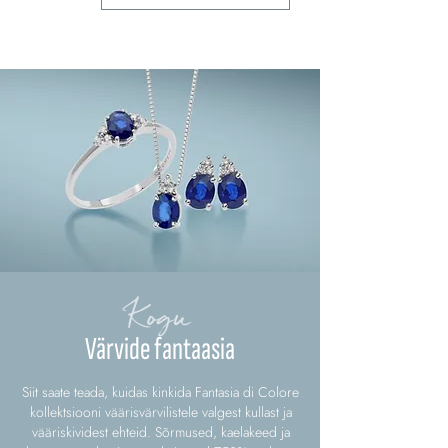
Kogu
Värvide fantaasia
Siit saate teada, kuidas kinkida Fantasia di Colore
kollektsiooni väärisvärvilistele valgest kullast ja
vääriskividest ehteid. Sõrmused, kaelakeed ja