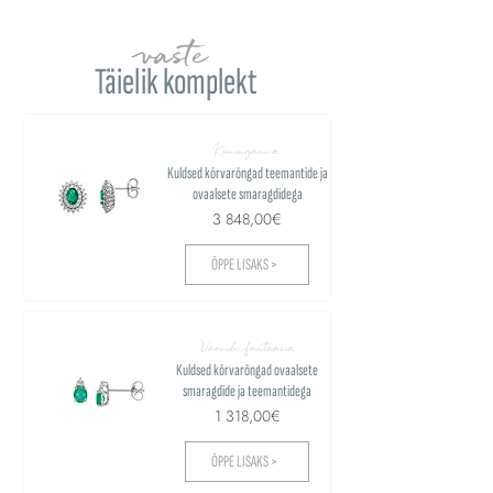
vaste
Täielik komplekt
Kuninganna
Kuldsed kõrvarõngad teemantide ja
ovaalsete smaragdidega
3 848,00€
ÕPPE LISAKS >
Värvide fantaasia
Kuldsed kõrvarõngad ovaalsete
smaragdide ja teemantidega
1 318,00€
ÕPPE LISAKS >