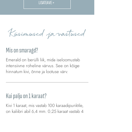
LISATEAVE >
Küsimused ja vastused
Mis on smaragd?
Emerald on berülli liik, mida iseloomustab
intensiivne roheline värvus. See on kõige
hinnatum kivi, õnne ja lootuse värv.
Kui palju on 1 karaat?
Kivi 1 karaat, mis vastab 100 karaadipunktile,
on kaliibri abil 6,4 mm. 0,25 karaat vastab 4
mm, 0,50 5,2 mm, 0,75 5,8 mm, lõpuks 1,25
karaat vastab 7 mm läbimõõdule jne.