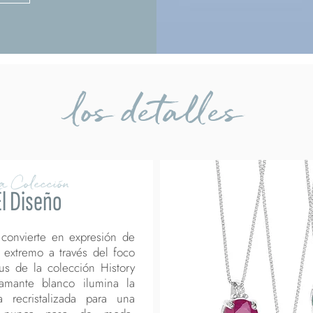
los detalles
a Colección
El Diseño
 convierte en expresión de
 extremo a través del foco
us de la colección History
iamante blanco ilumina la
a recristalizada para una