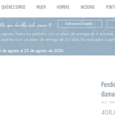
QUIÉNES SOMOS
MUJER
HOMBRE
WEDDING
PUNTO
la que brilla sólo para ti
Confirmación y Comunión
y agosto, todos los pedidos con un plazo de entrega de 4 semanas t
pedidos con un plazo de entrega de 2-3 días, los realizados a parti
 3 de agosto al 23 de agosto de 2026.
Pendie
diaman
SKU: OR
408,