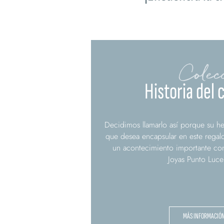
Colec
Historia del 
Decidimos llamarlo así porque su he
que desea encapsular en este regal
un acontecimiento importante con
Joyas Punto Luce
MÁS INFORMACIÓ