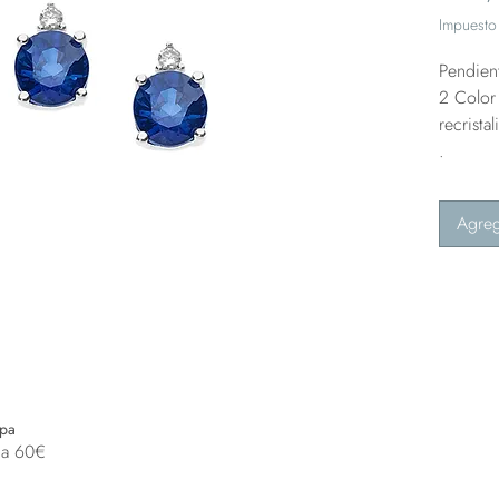
Impuesto 
Pendien
2 Color 
recrista
.
Agreg
opa
 a 60€