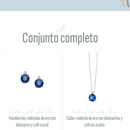
el
Conjunto completo
Historia del color claro
Historia del color claro
Pendientes redondos de oro con
Collar redondo de oro con diamantes y
diamante y zafiro azul
zafiros azules