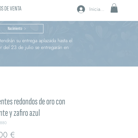
S DE VENTA
Iniciar sesión
Nacimiento
endrán su entrega aplazada hasta el
r del 23 de julio se entregarán en
ntes redondos de oro con
te y zafiro azul
B880
Precio
00 €