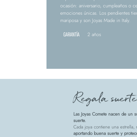
ocasión: aniversario, cumpleaños o c
emociones únicas. Los pendientes tien
mariposa y son Joyas Made in Italy.
GARANTÍA
2 años
Regala suert
Las Joyas Comete nacen de un su
suerte.
Cada joya contiene una estrella, r
aportando buena suerte y protec