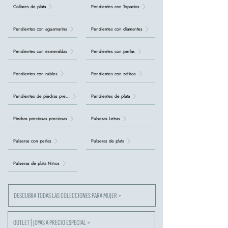
Collares de plata
Pendientes con Topacios
Pendientes con aguamarina
Pendientes con diamantes
Pendientes con esmeraldas
Pendientes con perlas
Pendientes con rubíes
Pendientes con zafiros
Pendientes de piedras preciosas
Pendientes de plata
Piedras preciosas preciosas
Pulseras Letras
Pulseras con perlas
Pulseras de plata
Pulseras de plata Niños
DESCUBRA TODAS LAS COLECCIONES PARA MUJER >
OUTLET | JOYAS A PRECIO ESPECIAL >