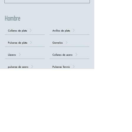
Hombre
Collares de plata
Anillos de plata
Pulseras de plata
Gemelos
Llavero
Collares de acero
pulseras de acero
Pulseras Tennis
Collares con Cruces
DESCUBRA TODAS LAS COLECCIONES DE HOMBRE >
nuestro
tienda online