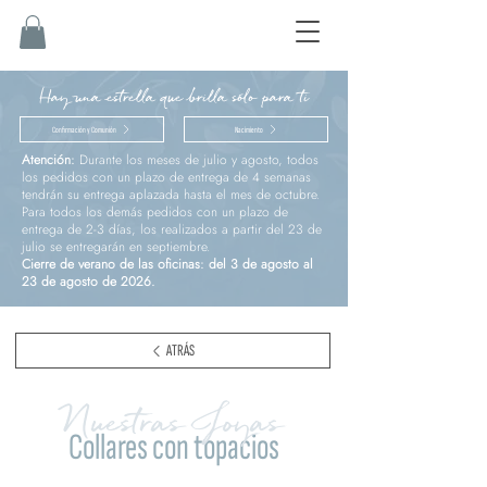
Hay una estrella que brilla sólo para ti
Confirmación y Comunión
Nacimiento
Atención:
Durante los meses de julio y agosto, todos
los pedidos con un plazo de entrega de 4 semanas
tendrán su entrega aplazada hasta el mes de octubre.
Para todos los demás pedidos con un plazo de
entrega de 2-3 días, los realizados a partir del 23 de
julio se entregarán en septiembre.
Cierre de verano de las oficinas: del 3 de agosto al
23 de agosto de 2026.
ATRÁS
Nuestras Joyas
Collares con topacios