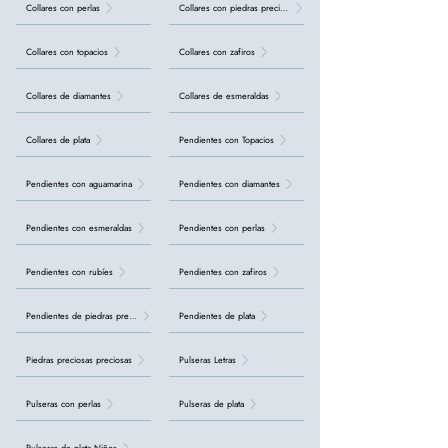
Collares con perlas
Collares con piedras preciosas
Collares con topacios
Collares con zafiros
Collares de diamantes
Collares de esmeraldas
Collares de plata
Pendientes con Topacios
Pendientes con aguamarina
Pendientes con diamantes
Pendientes con esmeraldas
Pendientes con perlas
Pendientes con rubíes
Pendientes con zafiros
Pendientes de piedras preciosas
Pendientes de plata
Piedras preciosas preciosas
Pulseras Letras
Pulseras con perlas
Pulseras de plata
Pulseras de plata Niños