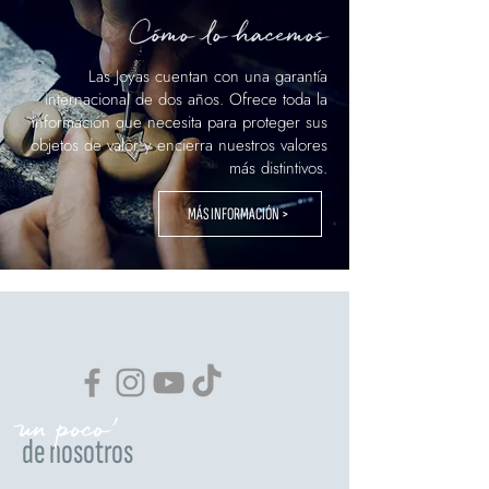
Cómo lo hacemos
Las Joyas cuentan con una garantía
internacional de dos años. Ofrece toda la
información que necesita para proteger sus
objetos de valor y encierra nuestros valores
más distintivos.
MÁS INFORMACIÓN >
un poco'
de nosotros