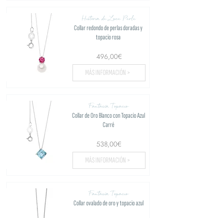
Historia de Luce Perle
Collar redondo de perlas doradas y
topacio rosa
496,00€
MÁS INFORMACIÓN >
Fantasía Topacio
Collar de Oro Blanco con Topacio Azul
Carré
538,00€
MÁS INFORMACIÓN >
Fantasía Topacio
Collar ovalado de oro y topacio azul