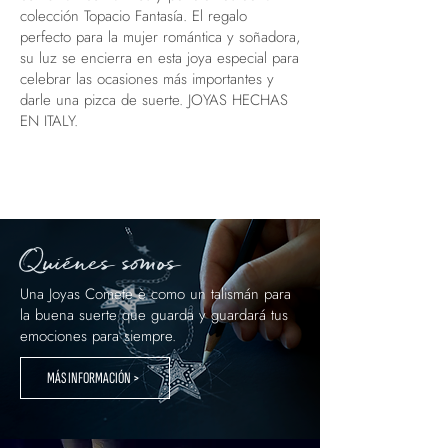
colección Topacio Fantasía. El regalo
perfecto para la mujer romántica y soñadora,
su luz se encierra en esta joya especial para
celebrar las ocasiones más importantes y
darle una pizca de suerte. JOYAS HECHAS
EN ITALY.
Quiénes somos
Una Joyas Comete è como un talismán para
la buena suerte que guarda y guardará tus
emociones para siempre.
MÁS INFORMACIÓN >