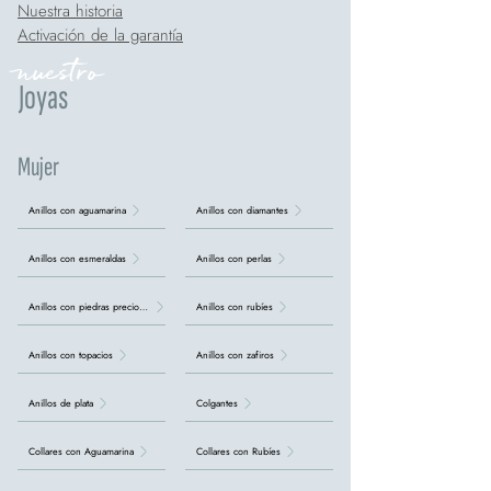
Nuestra historia
Activación de la garantía
nuestro
Joyas
Mujer
Anillos con aguamarina
Anillos con diamantes
Anillos con esmeraldas
Anillos con perlas
Anillos con piedras preciosas
Anillos con rubíes
Anillos con topacios
Anillos con zafiros
Anillos de plata
Colgantes
Collares con Aguamarina
Collares con Rubíes