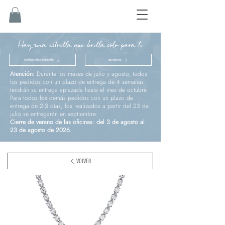
Hay una estrella que brilla sólo para ti
Confirmación y Comunión
Nacimiento
Atención:
Durante los meses de julio y agosto, todos
los pedidos con un plazo de entrega de 4 semanas
tendrán su entrega aplazada hasta el mes de octubre.
Para todos los demás pedidos con un plazo de
entrega de 2-3 días, los realizados a partir del 23 de
julio se entregarán en septiembre.
Cierre de verano de las oficinas: del 3 de agosto al
23 de agosto de 2026.
VOLVER