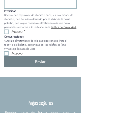
Privacidad
Declaro que soy mayor de dieciséis años, y si soy menor de 
dieciséis, que he sido autorizado por el titular de la patria 
potestad, por lo que consiento el tratamiento de mis datos 
personales conforme a lo indicado en la 
Política de Privacidad.
Acepto
*
Comunicaciones
Autorizo el tratamiento de mis datos personales. Para el 
reenvío del boletín, comunicación Via telefónica (sms, 
WhatsApp, llamada de voz)
Acepto
Enviar
Pagos seguros
Puedes pagar de forma segura con las