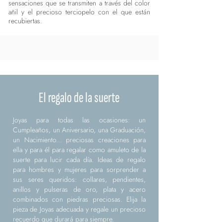
sensaciones que se transmiten a través del color
añil y el precioso terciopelo con el que están
recubiertas.
El regalo de la suerte
Joyas para todas las ocasiones: un
Cumpleaños, un Aniversario, una Graduación,
un Nacimiento... preciosas creaciones para
ella y para él para regalar como amuleto de la
suerte para lucir cada día. Ideas de regalo
para hombres y mujeres para sorprender a
sus seres queridos: collares, pendientes,
anillos y pulseras de oro, plata y acero
combinados con piedras preciosas. Elija la
pieza de Joyas adecuada y regale un precioso
recuerdo que durará para siempre.