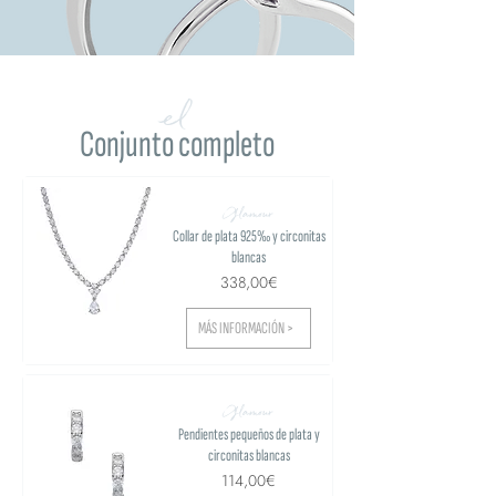
el
Conjunto completo
Glamour
Collar de plata 925‰ y circonitas
blancas
338,00€
MÁS INFORMACIÓN >
Glamour
Pendientes pequeños de plata y
circonitas blancas
114,00€