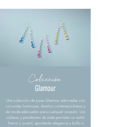
Colección
Glamour
Una colección de Joyas Glamour adornadas con
circonitas luminosas, diseños contemporáneos y
de moda adecuados para cualquier ocasión. Los
collares y pendientes de plata permiten un estilo
fresco y juvenil, aportando elegancia y brillo a