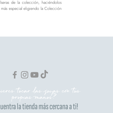
lseras de la colección, haciéndolos
 más especial eligiendo la Colección
eres tocar las joyas con tus
propias manos?
uentra la tienda más cercana a ti!