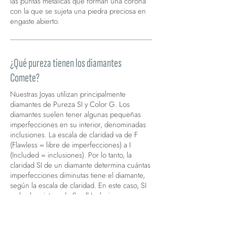
las puntas metálicas que forman una corona
con la que se sujeta una piedra preciosa en
engaste abierto.
¿Qué pureza tienen los diamantes
Comete?
Nuestras Joyas utilizan principalmente
diamantes de Pureza SI y Color G. Los
diamantes suelen tener algunas pequeñas
imperfecciones en su interior, denominadas
inclusiones. La escala de claridad va de F
(Flawless = libre de imperfecciones) a I
(Included = inclusiones). Por lo tanto, la
claridad SI de un diamante determina cuántas
imperfecciones diminutas tiene el diamante,
según la escala de claridad. En este caso, SI
es la abreviatura de Small Inclusions
(pequeñas inclusiones) y se aplica a los
diamantes cuyas inclusiones son pequeñas,
pero visibles con una lupa de 10 aumentos.