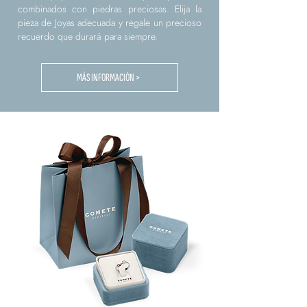
combinados con piedras preciosas. Elija la
pieza de Joyas adecuada y regale un precioso
recuerdo que durará para siempre.
MÁS INFORMACIÓN >