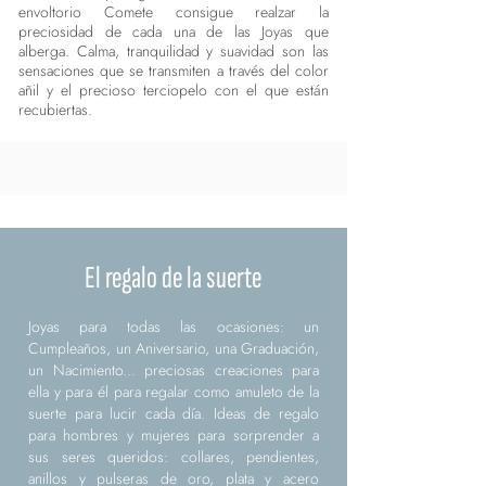
envoltorio Comete consigue realzar la
preciosidad de cada una de las Joyas que
alberga. Calma, tranquilidad y suavidad son las
sensaciones que se transmiten a través del color
añil y el precioso terciopelo con el que están
recubiertas.
El regalo de la suerte
Joyas para todas las ocasiones: un
Cumpleaños, un Aniversario, una Graduación,
un Nacimiento... preciosas creaciones para
ella y para él para regalar como amuleto de la
suerte para lucir cada día. Ideas de regalo
para hombres y mujeres para sorprender a
sus seres queridos: collares, pendientes,
anillos y pulseras de oro, plata y acero