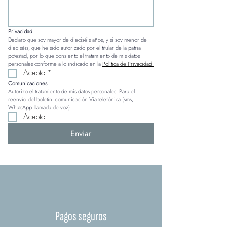
Privacidad
Declaro que soy mayor de dieciséis años, y si soy menor de 
dieciséis, que he sido autorizado por el titular de la patria 
potestad, por lo que consiento el tratamiento de mis datos 
personales conforme a lo indicado en la 
Política de Privacidad.
Acepto
*
Comunicaciones
Autorizo el tratamiento de mis datos personales. Para el 
reenvío del boletín, comunicación Via telefónica (sms, 
WhatsApp, llamada de voz)
Acepto
Enviar
Pagos seguros