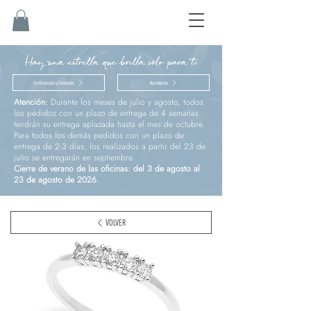
Hay una estrella que brilla sólo para ti
Confirmación y Comunión
Nacimiento
Atención:
Durante los meses de julio y agosto, todos
los pedidos con un plazo de entrega de 4 semanas
tendrán su entrega aplazada hasta el mes de octubre.
Para todos los demás pedidos con un plazo de
entrega de 2-3 días, los realizados a partir del 23 de
julio se entregarán en septiembre.
Cierre de verano de las oficinas: del 3 de agosto al
23 de agosto de 2026.
VOLVER