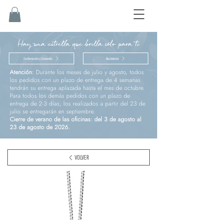
Hay una estrella que brilla sólo para ti
Confirmación y Comunión
Nacimiento
Atención:
Durante los meses de julio y agosto, todos
los pedidos con un plazo de entrega de 4 semanas
tendrán su entrega aplazada hasta el mes de octubre.
Para todos los demás pedidos con un plazo de
entrega de 2-3 días, los realizados a partir del 23 de
julio se entregarán en septiembre.
Cierre de verano de las oficinas: del 3 de agosto al
23 de agosto de 2026.
VOLVER