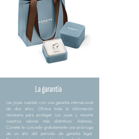
La garantía
Las Joyas cuentan con una garantía internacional
de dos años. Ofrece toda la información
necesaria para proteger sus joyas y resume
nuestros valores más distintivos. Además,
Comete le concede gratuitamente una prórroga
de un año del periodo de garantía legal.