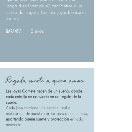
longitud estándar de 42 centímetros y un
cierre de langosta Comete. Joyas fabricadas
en Italy.
2 años
GARANTÍA
Regala suerte a quien amas
Las Joyas Comete nacen de un sueño, donde
cada estrella se convierte en un regalo de la
suerte.
Cada joya contiene una estrella, real o
metafórica, dispuesta a brillar para quien la lleva,
aportando buena suerte y protección
en todo
momento.