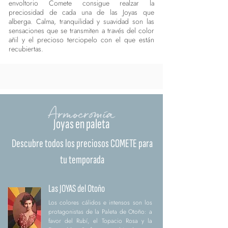
envoltorio Comete consigue realzar la
preciosidad de cada una de las Joyas que
alberga. Calma, tranquilidad y suavidad son las
sensaciones que se transmiten a través del color
añil y el precioso terciopelo con el que están
recubiertas.
Armocromía
Joyas en paleta
Descubre todos los preciosos COMETE para
tu temporada
Las JOYAS del Otoño
Los colores cálidos e intensos son los
protagonistas de la Paleta de Otoño: a
favor del Rubí, el Topacio Rosa y la