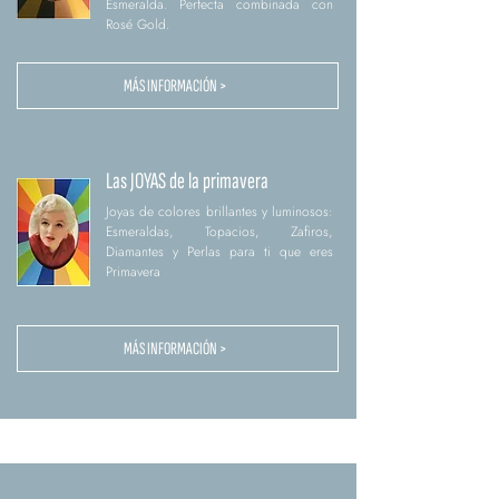
Esmeralda. Perfecta combinada con
Rosé Gold.
MÁS INFORMACIÓN >
Las JOYAS de la primavera
Joyas de colores brillantes y luminosos:
Esmeraldas, Topacios, Zafiros,
Diamantes y Perlas para ti que eres
Primavera
MÁS INFORMACIÓN >