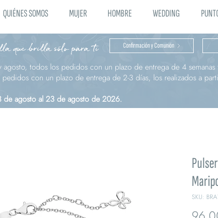
QUIÉNES SOMOS
MUJER
HOMBRE
WEDDING
PUNTO
la que brilla sólo para ti
Confirmación y Comunión
y agosto, todos los pedidos con un plazo de entrega de 4 semanas t
pedidos con un plazo de entrega de 2-3 días, los realizados a parti
 3 de agosto al 23 de agosto de 2026.
Pulser
Marip
SKU: BRA
96,0