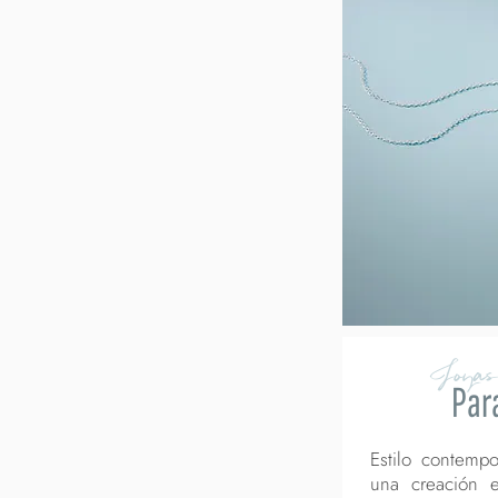
Joyas
Para
Estilo contemp
una creación 