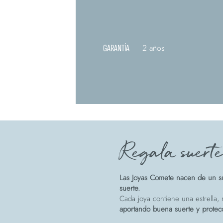
GARANTÍA
2 años
Regala suert
Las Joyas Comete nacen de un su
suerte.
Cada joya contiene una estrella, r
aportando buena suerte y protec