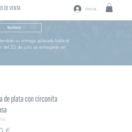
S DE VENTA
Iniciar sesión
Nacimiento
endrán su entrega aplazada hasta el
r del 23 de julio se entregarán en
a de plata con circonita
osa
166
Precio
0 €