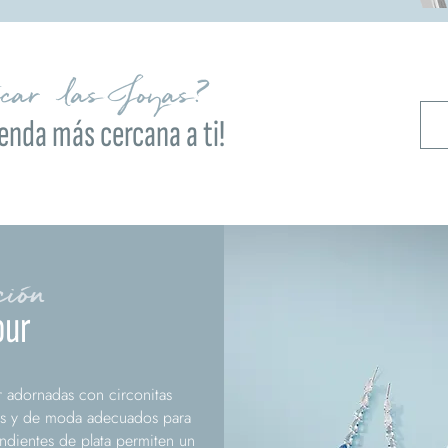
ocar las Joyas?
ienda más cercana a ti!
ción
our
 adornadas con circonitas
os y de moda adecuados para
endientes de plata permiten un