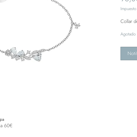
Impuesto 
Collar 
Agotado
Noti
opa
 a 60€