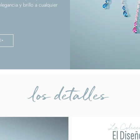
elegancia y brillo a cualquier
N >
los detalles
La Colecc
El Diseñ