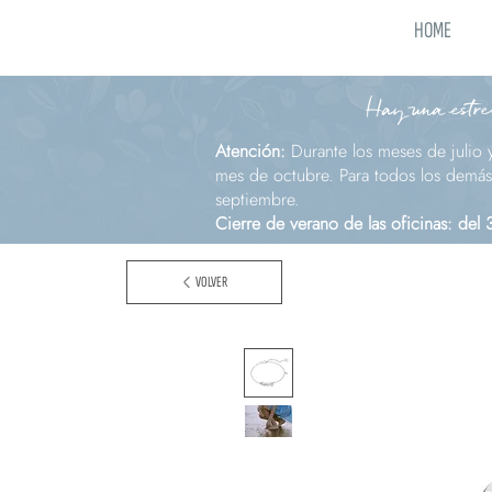
HOME
Hay una estrel
Atención:
Durante los meses de julio 
mes de octubre. Para todos los demás 
septiembre.
Cierre de verano de las oficinas: del
VOLVER