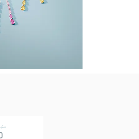
ión
o