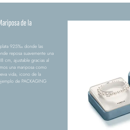
Mariposa de la
n plata 925‰ donde las
donde reposa suavemente una
8 cm, ajustable gracias al
amos una mariposa como
eva vida, icono de la
n ejemplo de PACKAGING