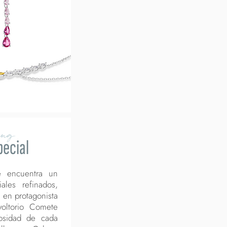
ing
pecial
e encuentra un
ales refinados,
 en protagonista
voltorio Comete
iosidad de cada