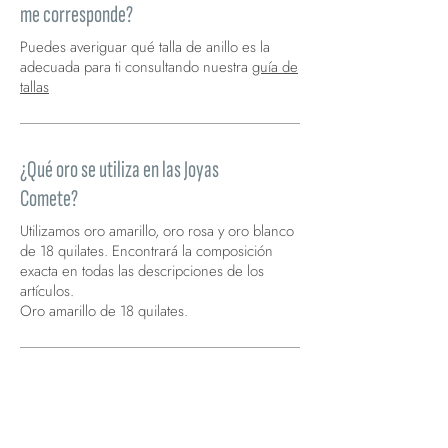
me corresponde?
Puedes averiguar qué talla de anillo es la
adecuada para ti consultando nuestra
guía de
tallas
¿Qué oro se utiliza en las Joyas
Comete?
Utilizamos oro amarillo, oro rosa y oro blanco
de 18 quilates. Encontrará la composición
exacta en todas las descripciones de los
artículos.
Oro amarillo de 18 quilates.
¿Qué es el zafiro?
El zafiro es una variedad del corindón, que
sin más adjetivos identifica la variedad azul-