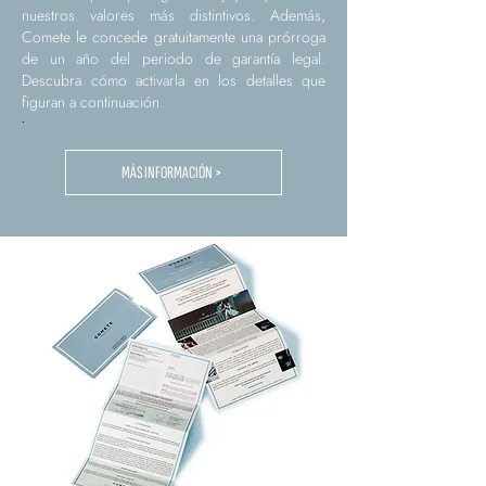
nuestros valores más distintivos. Además,
Comete le concede gratuitamente una prórroga
de un año del periodo de garantía legal.
Descubra cómo activarla en los detalles que
figuran a continuación.
.
MÁS INFORMACIÓN >