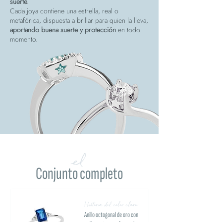
suerte.
Cada joya contiene una estrella, real o
metafórica, dispuesta a brillar para quien la lleva,
aportando buena suerte y protección
en todo
momento.
el
Conjunto completo
Historia del color claro
Anillo octogonal de oro con