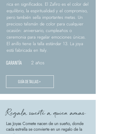
rica en significados. El Zafiro es el color del
equilibrio, la espiritualidad y el compromiso,
pero también sella importantes metas. Un
precioso talismán de color para cualquier
ocasión: aniversario, cumpleaños o
ceremonia para regalar emociones únicas.
El anillo tiene la talla estándar 13. La joya
está fabricada en Italy.
2 años
GARANTÍA
GUÍA DE TALLAS >
Regala suerte a quien amas
Las Joyas Comete nacen de un sueño, donde
cada estrella se convierte en un regalo de la