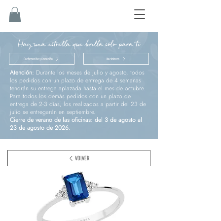
Hay una estrella que brilla sólo para ti
Confirmación y Comunión
Nacimiento
Atención:
Durante los meses de julio y agosto, todos
los pedidos con un plazo de entrega de 4 semanas
tendrán su entrega aplazada hasta el mes de octubre.
Para todos los demás pedidos con un plazo de
entrega de 2-3 días, los realizados a partir del 23 de
julio se entregarán en septiembre.
Cierre de verano de las oficinas: del 3 de agosto al
23 de agosto de 2026.
VOLVER