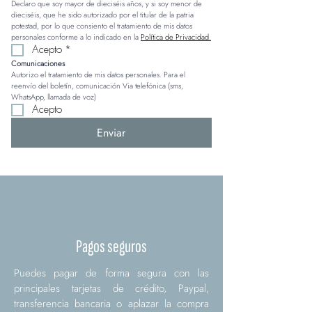
Declaro que soy mayor de dieciséis años, y si soy menor de 
dieciséis, que he sido autorizado por el titular de la patria 
potestad, por lo que consiento el tratamiento de mis datos 
personales conforme a lo indicado en la 
Política de Privacidad.
Acepto
*
Comunicaciones
Autorizo el tratamiento de mis datos personales. Para el 
reenvío del boletín, comunicación Via telefónica (sms, 
WhatsApp, llamada de voz)
Acepto
Enviar
Pagos seguros
Puedes pagar de forma segura con las
principales tarjetas de crédito, Paypal,
transferencia bancaria o aplazar la compra