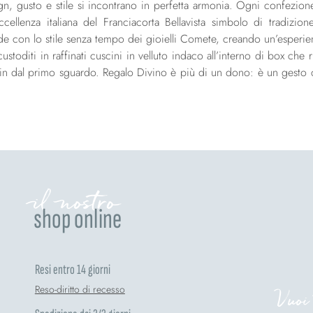
, gusto e stile si incontrano in perfetta armonia. Ogni confezion
ccellenza italiana del Franciacorta Bellavista simbolo di tradizio
e con lo stile senza tempo dei gioielli Comete, creando un’esperien
stoditi in raffinati cuscini in velluto indaco all’interno di box che 
 fin dal primo sguardo. Regalo Divino è più di un dono: è un gesto c
il nostro
shop online
Resi entro 14 giorni
Reso-diritto di recesso
Vuoi