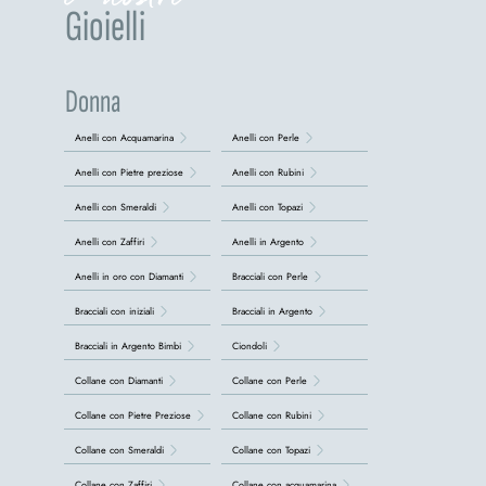
Gioielli
Donna
Anelli con Acquamarina
Anelli con Perle
Anelli con Pietre preziose
Anelli con Rubini
Anelli con Smeraldi
Anelli con Topazi
Anelli con Zaffiri
Anelli in Argento
Anelli in oro con Diamanti
Bracciali con Perle
Bracciali con iniziali
Bracciali in Argento
Bracciali in Argento Bimbi
Ciondoli
Collane con Diamanti
Collane con Perle
Collane con Pietre Preziose
Collane con Rubini
Collane con Smeraldi
Collane con Topazi
Collane con Zaffiri
Collane con acquamarina