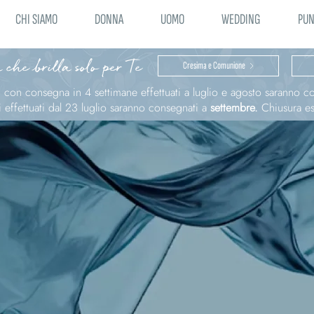
CHI SIAMO
DONNA
UOMO
WEDDING
PUN
 che brilla solo per Te
Cresima e Comunione
ni con consegna in 4 settimane effettuati a luglio e agosto saranno 
effettuati dal 23 luglio saranno consegnati a
settembre.
Chiusura est