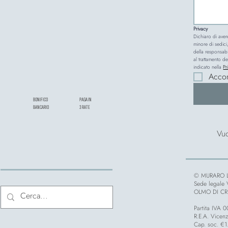
Privacy
Dichiaro di aver
minore di sedici,
della responsabi
al trattamento de
indicato nella 
Pr
Acco
BONIFICO
PAGA IN
BANCARIO
3 RATE
Vuo
© MURARO L
Sede legale
OLMO DI CRE
Partita IVA
R.E.A. Vicen
Cap. soc. €1