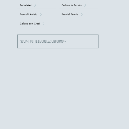
Portachiavi
Collane in Acciaio
Bracciali Acciaio
Bracciali Tennis
Collane con Croci
SCOPRI TUTTE LE COLLEZIONI UOMO >