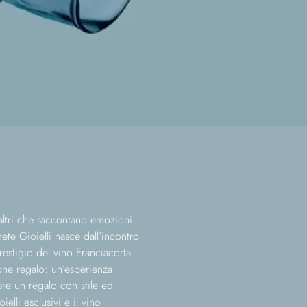
altri che raccontano emozioni.
te Gioielli nasce dall’incontro
prestigio del vino Franciacorta
one regalo: un’esperienza
are un regalo con stile ed
ielli esclusivi e il vino