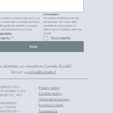
Comunicazioni
e compiuto compiuto sedici anni, e se 
Acconsento al trattamento dei miei 
 di essere stato autorizzato dal titolare 
dati personali. Per l’inoltro della 
lità genitoriale, pertanto acconsento 
newsletter, le comunicazioni via 
i miei dati personali così come 
telefono (sms, WhatsApp, telefonata 
ivacy Policy.
vocale)
nsento
*
Acconsento
Invia
i diventare un rivenditore Comete Gioielli?
Scrivici a
online@comete.it
ORENZO S.P.A.
Privacy policy
 VIA PASUBIO 51/53
Cookie policy
AZZO (VI), ITALY
Informativa privacy
 00462480245
fornitori/clienti
za n. 225242
Trasparenza
.000.000,00 i.v.