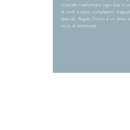
ricercato trasformano ogni box in un 
di inviti a cena, compleanni, tragua
speciali, Regalo Divino è un dono 
ricco di emozione.