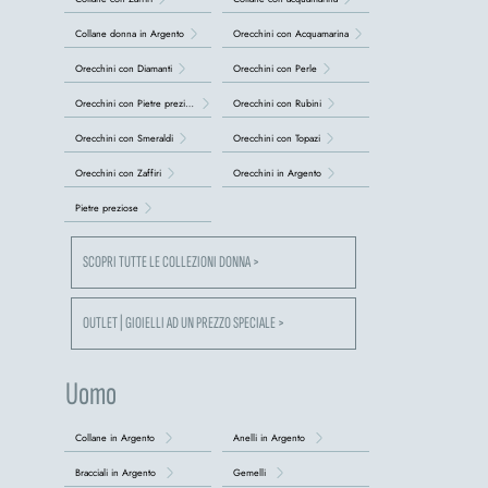
Collane donna in Argento
Orecchini con Acquamarina
Orecchini con Diamanti
Orecchini con Perle
Orecchini con Pietre preziose
Orecchini con Rubini
Orecchini con Smeraldi
Orecchini con Topazi
Orecchini con Zaffiri
Orecchini in Argento
Pietre preziose
SCOPRI TUTTE LE COLLEZIONI DONNA >
OUTLET | GIOIELLI AD UN PREZZO SPECIALE >
Uomo
Collane in Argento
Anelli in Argento
Bracciali in Argento
Gemelli