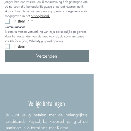
jonger ben dan zestien, dat ik toestemming heb gekregen van 
de persoon die het ouderlijk gezag uitoefent; daarom ga ik 
akkoord met de verwerking van mijn persoonsgegevens zoals 
aangegeven in het 
privacybeleid.
Ik stem in
*
Communicaties
Ik stem in met de verwerking van mijn persoonlijke gegevens. 
Voor het verzenden van de nieuwsbrief, de communicaties 
Via telefoon (sms, WhatsApp, spraakoproep)
Ik stem in
Verzenden
Veilige betalingen
Je kunt veilig betalen met de belangrijkste
creditcards, Paypal, bankoverschrijving of de
aankoop in 3 termijnen met Klarna.