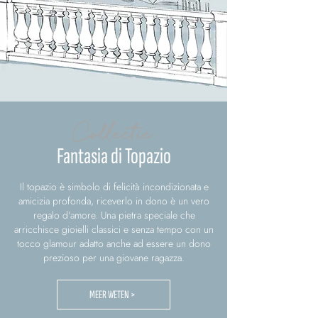
Collectie
Fantasia di Topazio
Il topazio è simbolo di felicità incondizionata e
amicizia profonda, riceverlo in dono è un vero
regalo d'amore. Una pietra speciale che
arricchisce gioielli classici e senza tempo con un
tocco glamour adatto anche ad essere un dono
prezioso per una giovane ragazza.
MEER WETEN >