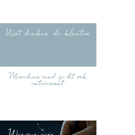
Wat denken de klanten
Meer beoordelingen uploaden
Misschien vind je dit ook
interessant
Wie we zijn