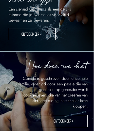
Een sieraad Comete is als een geluks
talisman die jouw emoties voor altijd
bewaart en zal bewaren.
ONTDEK MEER >
Hoe doen we het
Comete is geschreven door onze hele
familie, verenigd door een passie die van
generatie op generatie wordt
doorgegeven: die van het creëren van
sieraden die het hart sneller laten
kloppen.
ONTDEK MEER >