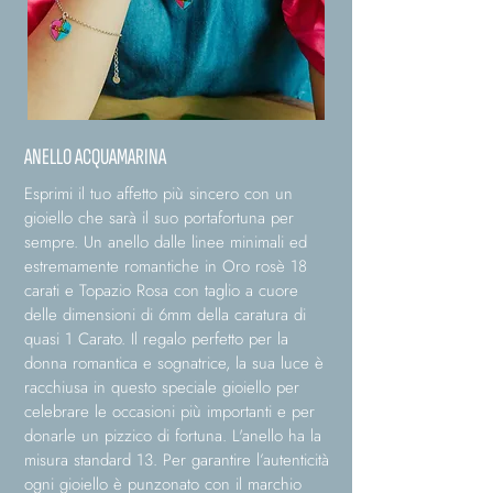
ANELLO ACQUAMARINA
Esprimi il tuo affetto più sincero con un
gioiello che sarà il suo portafortuna per
sempre. Un anello dalle linee minimali ed
estremamente romantiche in Oro rosè 18
carati e Topazio Rosa con taglio a cuore
delle dimensioni di 6mm della caratura di
quasi 1 Carato. Il regalo perfetto per la
donna romantica e sognatrice, la sua luce è
racchiusa in questo speciale gioiello per
celebrare le occasioni più importanti e per
donarle un pizzico di fortuna. L'anello ha la
misura standard 13. Per garantire l’autenticità
ogni gioiello è punzonato con il marchio