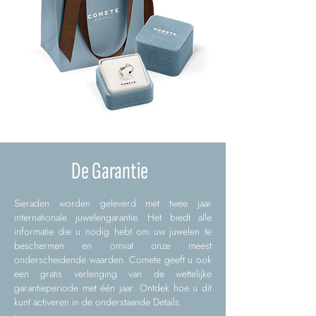
De Garantie
Sieraden worden geleverd met twee jaar
internationale juwelengarantie. Het biedt alle
informatie die u nodig hebt om uw juwelen te
beschermen en omvat onze meest
onderscheidende waarden. Comete geeft u ook
een gratis verlenging van de wettelijke
garantieperiode met één jaar. Ontdek hoe u dit
kunt activeren in de onderstaande Details.
.