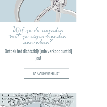
Wil je de sieraden
met je eigen handen
aanraken?
Ontdek het dichtstbijzijnde verkooppunt bij
jou!
GA NAAR DE WINKELLIJST