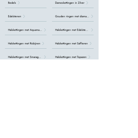
Bedels
Dameskettingen in Zilver
Edelstenen
Gouden ringen met diamanten
Halskettingen met Aquamarijn
Halskettingen met Edelstenen
Halskettingen met Robijnen
Halskettingen met Saffieren
Halskettingen met Smaragden
Halskettingen met Topazen
Halskettingen met diamanten
Kralenkettingen
Oorbellen met Aquamarijn
Oorbellen met Parel
Oorbellen met Robijnen
Oorbellen met Saffieren
Oorbellen met Smaragd
Oorbellen met Topazen
Oorbellen met diamanten
Oorbellen met edelstenen